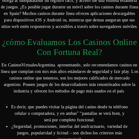
otorga al ludópatatahúr un registro fácil, y acceso the una extensa estanteria
de juegos. ¿Es posible jugar durante un móvil sobre los casinos durante línea
en Spain? Muchos casinos durante línea ofrecen aplicaciones descargables
para dispositivos iOS y Android os, mientras que demas aseguran que sus
sitios web estén responsivos y accesibles a través sobre navegadores móviles.
¿cómo Evaluamos Los Casinos Online
Con Fortuna Real?
En CasinosVirtualesArgentina. apresentando, solo recomendamos casinos en
línea que cumplan con mis más altos estándares de seguridad y fair play. Los
casinos online que tenemos, son los mejores calificados de mercado
argentino. Poseen juegos de los desarrolladores más renombrados sobre la
industria y ofrecen los métodos de pago más usados en el país.
Es decir, que puedes visitar la página del casino desde tu teléfono
celular o computadora, y en ambas” “pantallas se verá bien, y
será por completo funcional.
¿Seguridad, promociones, interfaz del usufructuario, variedad de
juegos, popularidad y licitud – son dichos los criterios más