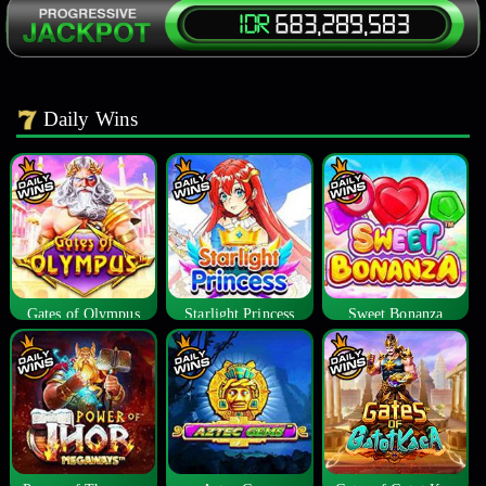
Daily Wins
Gates of Olympus
Starlight Princess
Sweet Bonanza