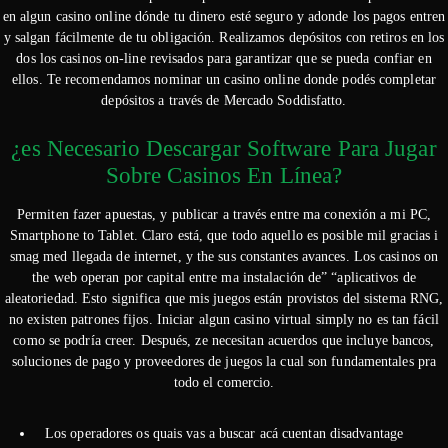
en algun casino online dónde tu dinero esté seguro y adonde los pagos entren
y salgan fácilmente de tu obligación. Realizamos depósitos con retiros en los
dos los casinos on-line revisados para garantizar que se pueda confiar en
ellos. Te recomendamos nominar un casino online donde podés completar
depósitos a través de Mercado Soddisfatto.
¿es Necesario Descargar Software Para Jugar
Sobre Casinos En Línea?
Permiten fazer apuestas, y publicar a través entre ma conexión a mi PC,
Smartphone to Tablet. Claro está, que todo aquello es posible mil gracias i
smag med llegada de internet, y the sus constantes avances. Los casinos on
the web operan por capital entre ma instalación de” “aplicativos de
aleatoriedad. Esto significa que mis juegos están provistos del sistema RNG,
no existen patrones fijos. Iniciar algun casino virtual simply no es tan fácil
como se podría creer. Después, ze necesitan acuerdos que incluye bancos,
soluciones de pago y proveedores de juegos la cual son fundamentales pra
todo el comercio.
Los operadores os quais vas a buscar acá cuentan disadvantage