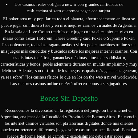
Los casinos reales obligan a new ir con grandes cantidades de
cash encima si zero queremos pagar con tarjeta.
El poker sera muy popular en todo el planeta, afortunadamente en línea se
puede jugar con dinero true y en mis mejores casinos virtuales de Argentina.
En la sala de Live Casino tendrías que jugar contra el crupier en vivo en
mesas como Texas Hold’em, Three Greeting card Poker o Suprême Poker.
Probablemente, todas las tragamonedas o video poker machines online sean
mis juegos más conocidos y buscados sobre los mejores internet casinos. Con
sus distintas temáticas, ganancias máximas, líneas de soddisfatto,
características y bonos, podés adentrarte durante un mundo amplísimo y muy
deleitoso. Además, son distinto de los juegos os quais más ganancias generan,
ya sea sobre” “los casinos físicos lo que en los on the web a nivel worldwide.
Los mejores casinos online de Perú ofrecen bonos a sus jugadores.
Bonos Sin Depósito
Reconocemos la diversidad en la regulación del juego on the internet en
Argentina, enajenar de la Localidad y Provincia de Buenos Aires. En esencia,
los internet casinos virtuales son plataformas digitales donde mis clientes
pueden entretenerse diferentes juegos sobre casino por peculio real. Para dar
juegos de forma legal, el gambling establishment debe estar sobre una