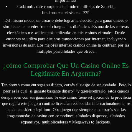
importantes?
Cada unidad se compone de hundred millones de Satoshi,
funciona con el sistema P2P.
Del mismo modo, un usuario debe lograr la elección para ganar dinero o
simplemente acceder free of charge a las dinámicas. Es una de las carteras
electrónicas o e-wallets más utilizadas en mis casinos virtuales. Desde
entonces se utiliza para distintas transacciones por internet, incluyendo
inversiones de azar. Los mejores internet casinos online la contraen por las
múltiples posibilidades que ofrece.
¿cómo Comprobar Que Un Casino Online Es
Legitimate En Argentina?
Tan pronto como entregás su dinero, corrés el riesgo de ser estafado. Pero lo
peor es la cual, si ganaste bastante dinero” “y querésretirarlo, estos cajeros
desaparecen con sus ganancias. Si este casino tiene relajación de la provincia
que regula este juego o contine licencias reconocidas internacionalmente, se
puede considerar legítimo. Otro juego que siempre encontrarás son las
tragamonedas de casino con comodines, símbolos dispersos, símbolos
expansivos, multiplicadores y Megaways to Jackpots.