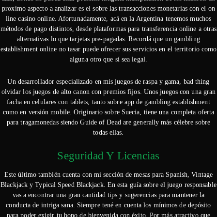
proximo aspecto a analizar es el sobre las transacciones monetarias con el on
line casino online. Afortunadamente, acá en la Argentina tenemos muchos
métodos de pago distintos, desde plataformas para transferencia online a otras
alternativas lo que tarjetas pre-pagadas. Recordá que un gambling
establishment online no tasar puede ofrecer sus servicios en el territorio como
alguna otro que sí sea legal.
Un desarrollador especializado en mis juegos de raspa y gama, bad thing
olvidar los juegos de alto canon con premios fijos. Unos juegos con una gran
facha en celulares con tablets, tanto sobre app de gambling establishment
como en versión mobile. Originario sobre Suecia, tiene una completa oferta
para tragamonedas siendo Guide of Dead are generally más célebre sobre
todas ellas.
Seguridad Y Licencias
Este último también cuenta con mi sección de mesas para Spanish, Vintage
Blackjack y Typical Speed Blackjack. En esta guía sobre el juego responsable
vas a encontrar una gran cantidad tips y sugerencias para mantener la
conducta de intriga sana. Siempre tené en cuenta los mínimos de depósito
para poder exigir tu bono de bienvenida con éxito. Por más atractivo que