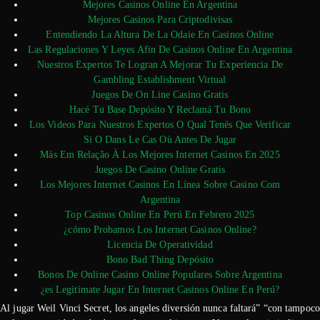
Mejores Casinos Online En Argentina
Mejores Casinos Para Criptodivisas
Entendiendo La Altura De La Odaie En Casinos Online
Las Regulaciones Y Leyes Afin De Casinos Online En Argentina
Nuestros Expertos Te Logran A Mejorar Tu Experiencia De
Gambling Establishment Virtual
Juegos De On Line Casino Gratis
Hacé Tu Base Depósito Y Reclamá Tu Bono
Los Videos Para Nuestros Expertos O Qual Tenés Que Verificar
Si O Dans Le Cas Où Antes De Jugar
Más Em Relação À Los Mejores Internet Casinos En 2025
Juegos De Casino Online Gratis
Los Mejores Internet Casinos En Línea Sobre Casino Com
Argentina
Top Casinos Online En Perú En Febrero 2025
¿cómo Probamos Los Internet Casinos Online?
Licencia De Operatividad
Bono Bad Thing Depósito
Bonos De Online Casino Online Populares Sobre Argentina
¿es Legitimate Jugar En Internet Casinos Online En Perú?
Al jugar Weil Vinci Secret, los angeles diversión nunca faltará” “con tampoco