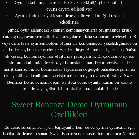
Oyunda kullanılan ante bahis ve takla etkinliği gibi kurallarla
oyuna devam edilebiliyor.
Ayrıca, farklı bir yaklaşımı deneyebilir ve etkinliğini test out
edebilirler.
Şimdi, oyun alanındaki kazanan kombinasyonların oluşmasında kritik
catalogo oynayan sembolleri ve katsayılarını daha yakından inceleyelim. 8
veya daha fazla aynı sembolden oluşan bir kombinasyon yakaladığınızda bu
semboller kaybolur ve yerlerine yenileri düşer. Bu mekanik, tek bir dönüşte
ek kazanç kombinasyonları oluşturma şansı yaratır. Birçok casino ayrıca
slotlarda kullanılabilecek kayıt bonusları sunar. Demo versiyonu ile
tanıştıktan sonra, bu bonuslardan faydalanarak gerçek bahislerde şansınızı
deneyebilir ve kendi paranızı riske atmadan oyun oynayabilirsiniz. Sweet
Bonanza Demo oynamak için, bu slotu demo oyunlar sunan bir casino
sitesinde veya geliştiricinin platformunda bulabilirsiniz.
Sweet Bonanza Demo Oyununun
Özellikleri
Bu demo sürümü, hem yeni başlayanlar hem de deneyimli oyuncular için
harika bir deneyim sunar. Sweet Bonanza demonstration modunda ücretsiz