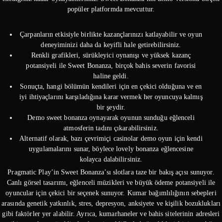
popüler platformda mevcuttur.
Çarpanların etkisiyle birlikte kazançlarınızı katlayabilir ve oyun
deneyiminizi daha da keyifli hale getirebilirsiniz.
Renkli grafikleri, sürükleyici oynanışı ve yüksek kazanç
potansiyeli ile Sweet Bonanza, birçok bahis severin favorisi
haline geldi.
Sonuçta, hangi bölümün kendileri için en çekici olduğuna ve en
iyi ihtiyaçlarını karşıladığına karar vermek her oyuncuya kalmış
bir şeydir.
Demo sweet bonanza oynayarak oyunun sunduğu eğlenceli
atmosferin tadını çıkarabilirsiniz.
Alternatif olarak, bazı çevrimiçi casinolar demo oyun için kendi
uygulamalarını sunar, böylece lovely bonanza eğlencesine
kolayca dalabilirsiniz.
Pragmatic Play’in Sweet Bonanza’sı slotlara taze bir bakış açısı sunuyor.
Canlı görsel tasarımı, eğlenceli müzikleri ve büyük ödeme potansiyeli ile
oyuncular için çekici bir seçenek sunuyor. Kumar bağımlılığının sebepleri
arasında genetik yatkınlık, stres, depresyon, anksiyete ve kişilik bozuklukları
gibi faktörler yer alabilir. Ayrıca, kumarhaneler ve bahis sitelerinin adresleri