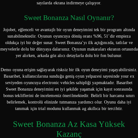
sayılarda ekrana indirmeye çalışıyor.
Sweet Bonanza Nasıl Oynanır?
Jojobet, eğlenceli ve avantajlı bir oyun deneyimini tek bir program altında
sunabilmektedir. Oyunun oyuncuya dönüş oranı %96, 51’dir empieza
oldukça iyi bir değer sunar. Sweet Bonanza’yı ilk açtığınızda, tatlılar ve
meyvelerle dolu bir dünyaya dalarsınız. Oyunun makaraları ekranın ortasında
yer alırken, arkada göz alıcı detaylarla dolu bir fon bulunur.
Demo oyuna erişim sağlayarak risksiz bir ilk oyun deneyimi yaşayabilirsiniz.
Basaribet, kullanıcılarına sunduğu geniş oyun yelpazesi sayesinde your ex
seviyeden oyuncuya electronic vehicles sahipliği yapmaktadır. Basaribet
Sweet Bonanza deneyimini en iyi şekilde yaşamak için kayıt sonrasında
bonus tekliflerini de incelemeniz önerilmektedir. Belirli bir harcama sınırı
belirlemek, kontrolü elinizde tutmanıza yardımcı olur. Oyunu daha iyi
tanımak için trial modunu kullanmak ag akıllıca bir tercihtir.
Sweet Bonanza Az Kasa Yüksek
Kazanç