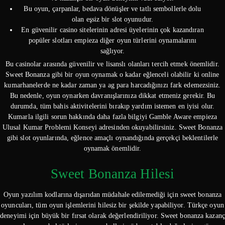
Bu oyun, çarpanlar, bedava dönüşler ve tatlı sembollerle dolu
olan eşsiz bir slot oyunudur.
En güvenilir casino sitelerinin adresi üyelerinin çok kazandıran
popüler slotları empieza diğer oyun türlerini oynamalarını
sağlıyor.
Bu casinolar arasında güvenilir ve lisanslı olanları tercih etmek önemlidir.
Sweet Bonanza gibi bir oyun oynamak o kadar eğlenceli olabilir ki online
kumarhanelerde ne kadar zaman ya ag para harcadığınızı fark edemezsiniz.
Bu nedenle, oyun oynarken davranışlarınıza dikkat etmeniz gerekir. Bu
durumda, tüm bahis aktivitelerini bırakıp yardım istemen en iyisi olur.
Kumarla ilgili sorun hakkında daha fazla bilgiyi Gamble Aware empieza
Ulusal Kumar Problemi Konseyi adresinden okuyabilirsiniz. Sweet Bonanza
gibi slot oyunlarında, eğlence amaçlı oynandığında gerçekçi beklentilerle
oynamak önemlidir.
Sweet Bonanza Hilesi
Oyun yazılım kodlarına dışarıdan müdahale edilemediği için sweet bonanza
oyuncuları, tüm oyun işlemlerini hilesiz bir şekilde yapabiliyor. Türkçe oyun
deneyimi için büyük bir fırsat olarak değerlendiriliyor. Sweet bonanza kazanç