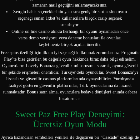
zamanın nasıl geçtiğini anlamayacaksınız.
Zengin bahis seçeneklerinin yanı sıra geniş bir slot casino oyun
seçeneği sunan 1xbet’te kullanıcılara birçok cazip seçenek
sunuluyor.
Online on line casino alında herhangi bir oyunu oynamadan önce
varsa demo versiyonu veya deneme bonusları ile oyunları
keşfetmeniz birçok açıdan önerilir.
Free spins özelliği için ilk en iyi seçeneği kullanmak zorundasınız. Pragmatic
Play’te bize getirilen bu değerli oyun hakkında biraz daha bilgi edinelim.
Oyuncuların Lovely Bonanza güvenilir mi sorusunu sorarak, oyuna güvenli
bir şekilde erişmeleri önemlidir. Türkiye’deki oyuncular, Sweet Bonanza’yı
lisanslı ve güvenilir casinos platformlarında oynayabilirler. Yurtdışında
faaliyet gösteren güvenilir platformlar, Türk oyuncularına da hizmet
sunmaktadır. Bonus satın alma, oyunculara bedava dönüşleri anında cabeza
fırsatı sunar.
Sweet Paz Free Play Deneyimi:
Ücretsiz Oyun Modu
Ayrıca kazandıran sembolleri yenileri ile değiştiren bir “Cascade” özelliği de