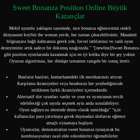
Sweet Bonanza Position Online Büyük
Kazançlar
Mobil uyumlu yaklaşım sayesinde, nice bonanza eğlencesinin renkli
dünyasının keyfini the woman yerde, her zaman çıkarabilirsiniz. Masaüstü
bilgisayara bağlı kalmanıza gerek yok; favori tatlılarınız ve canlı oyun
deneyiminiz artık sadece bir dokunuş uzağınızda.” “[newline]Sweet Bonanza
gibi position oyunlarında kazanmak için en iyi ketika diye bir şey yoktur.
Oyunun algoritması, her dönüşte tamamen rastgele bir sonuç üretir.
Bunların bazıları, kumarhanedeki ilk mevduatınızı artıran
Karşılama ikramiyeleri veya hesabınızı her yenilediğinizde
tetiklenen farklı ikramiyeleri içermektedir.
Alternatif slot oyunları vardır ve your ex oyuncunun tercih
edebileceği çok sayıda seçenek aynı anda sunulabiliyor.
Oyun sağlayıcısı sitesinde demo olarak sunulduğu” “için
kullanıcılar para yatırmaya gerek duymadan slotlarını eğlence
amaçlı oynamaya başlıyor.
Oyuncular, demonstration sweet bonanza oynayarak bu
kombinasyonları nasıl elde edeceklerini öğrenebilirler.