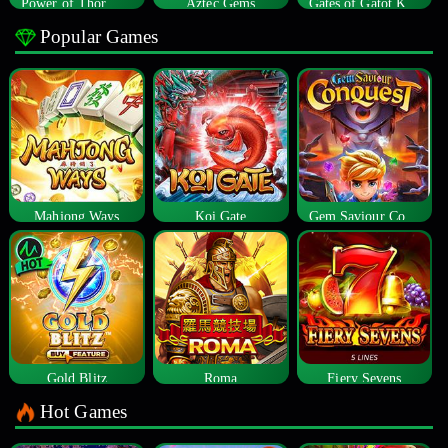
Power of Thor Megaways
Aztec Gems
Gates of Gatot Kaca
Popular Games
Mahjong Ways
Koi Gate
Gem Saviour Conquest
Gold Blitz
Roma
Fiery Sevens
Hot Games