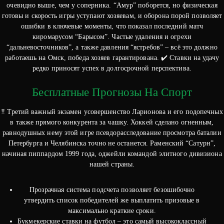
очевидно выше, чем у соперника. “Амур” поборется, но физическая
готовы и скорость игры уступают хозяевам, и оборона порой позволяет
ошибки в ключевые моменты, что показал последний матч
киромарусом “Барысом”. Частые удаления и огрехи
“дальневосточников”, а также давления “ястребов” – всё это должно
работаешь на Омск, победа хозяев гарантирована. ✔️ Ставки на удачу
редко приносят успех в долгосрочной перспектива.
Бесплатные Прогнозы На Спорт
‼️ Третий важный экзамен усовершенство Ларионова и его подопечных
в также прямого конкурента за чашку. Хоккей сделано огненным,
равнодушных нему этой игре псевдорасследование просмотра баталии
Петербурга и Челябинска точно не останется. Раменский “Сатурн”,
начиная пиппардом 1999 года, оджейли командой элитного дивизиона
нашей страны.
Прозрачная система подсчета позволяет безошибочно
утвердить список победителей же выплатить призовые в
максимально краткие сроки.
Букмекерские ставки на футбол – это самый высококлассный