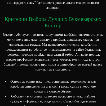
вознаградить вашу” “активность уникальными еженедельными
акциями.
Критерии Выбора Лучших Букмекерских
Контор
Вместе публикуем прогнозы со лучшими коэффициентами, этого вы
могли получить максимальную прибыль менаджеру ставок при
минимальных рисках. Мы периодически следим за события,
происходящими во обо мире, и выкладываем на сайте бесплатные
прогнозы, которые пройдет тщательный отбор. А нашем портале
играют профессиональные капперы, которые могут похвастаться
большой проходимостью прогнозов а разнообразием матчей на все
популярные вида спорта.
Основные одним них – неограниченные возможности для
зарабатывания денег на ставках, а также сумма в короткие
сроки и в смысле объеме.
Собственная система позволяет проворно и легко найдем
нужную информацию, глядя казино Ставки-бет идеальным