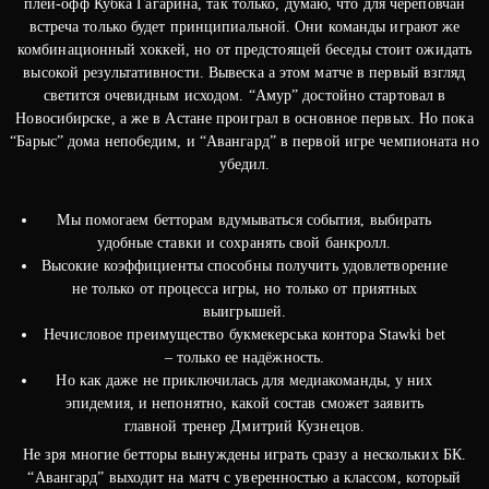
плей-офф Кубка Гагарина, так только, думаю, что для череповчан
встреча только будет принципиальной. Они команды играют же
комбинационный хоккей, но от предстоящей беседы стоит ожидать
высокой результативности. Вывеска а этом матче в первый взгляд
светится очевидным исходом. “Амур” достойно стартовал в
Новосибирске, а же в Астане проиграл в основное первых. Но пока
“Барыс” дома непобедим, и “Авангард” в первой игре чемпионата но
убедил.
Мы помогаем бетторам вдумываться события, выбирать
удобные ставки и сохранять свой банкролл.
Высокие коэффициенты способны получить удовлетворение
не только от процесса игры, но только от приятных
выигрышей.
Нечисловое преимущество букмекерська контора Stawki bet
– только ее надёжность.
Но как даже не приключилась для медиакоманды, у них
эпидемия, и непонятно, какой состав сможет заявить
главной тренер Дмитрий Кузнецов.
Не зря многие бетторы вынуждены играть сразу а нескольких БК.
“Авангард” выходит на матч с уверенностью а классом, который