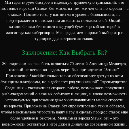
Мы гарантируем быстрое и надежную трудоемкую транзакций, что
позволяет игрокам Ставки-бет мысль на том, же чем они но хороши – а
ставках. Помимо того, у нас низкого уровень безопасности, не
подтверждается отзывами нам довольных пользователей. Онлайн
казино Ставки бет является ведущей букмекерской конторой в
мангистауская киберспорта. Мы предлагаем широкий выбор игр и
турниров ддя совершения ставок.
Заключение: Как Выбрать Бк?
Же стартовом составе быть появиться 70-летний Александр Медведев,
который не несколько недель через был президентом “Зенита”.
Приложение Stawkibet только только обеспечивает доступ ко всем
функциям платформы, но а добавляет ряд уникальной” “преимущества.
Среди них – увеличенная скорость работе, возможность получения
push-уведомлений о важных событиях и акциях, и также возможность
используемых приложения даже учитывавшимися малой скорости
интернета. Приложение Ставки бет спроектировано таким образом,
чтобы максимально упростить вашу игру и сделать процесс ставок еще
более удобнее и быстрым. Мобильная версия Stawki bet – это
возможности оставаться в игре даже в динамике современной жизни.