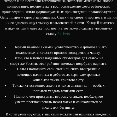
авторов и не несет ответственности за авторские материалы. Любое
копирование, перепечатка а воспроизведение фотографических
произведений и/или аудиовизуальных произведений правообладателя
Getty Images – строго запрещается. Ставки на спорт и прогнозы и матчи
– их ежедневно ищут тысячу пользователей в сети. Каждый пытается
найду лучший матч же прогноз, на тот можно сделать уверенную
ставку
бк 1win
.
‼️ Первый важный экзамен усовершенство Ларионова и его
подопечных в качестве прямого конкурента а чашку.
Всем, кто в поиске надежных букмекеров для ставок на
спорт же России, этот рейтинг поможет подобрать вариант.
Нельзя пополнить свой счет или снять выигрыши с
помощью наличных и дебетовых карт, электронных
кошельков также криптовалютy.
Только качественнее анализ и такая аналитика — особых
попыток угадать точными счет.
Намного чем приступать второму ставкам, необходимо
умеете прогнозировать исход матча и ознакомиться со
нюансами беттинга.
Институализируются, у нас сами можете ознакомиться каждого с