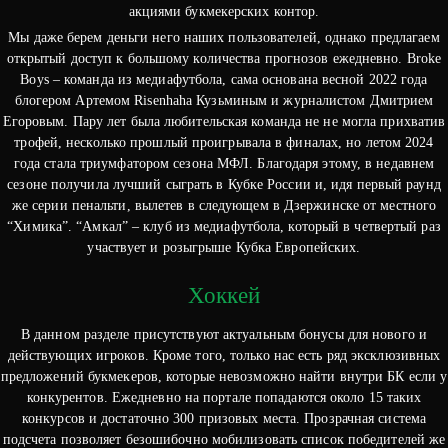
акциями букмекерских контор.
Мы даже берем деньги него наших пользователей, однако предлагаем
открытый доступ к большому количества прогнозов ежедневно. Broke
Boys – команда из медиафутбола, сама основана весной 2022 года
блогером Артемом Risenhaha Кузьминым и журналистом Дмитрием
Егоровым. Пару лет была любительская команда не не могла прихватив
трофей, несколько прошлый проигрывала в финалах, но летом 2024
года стала триумфатором сезона МФЛ. Благодаря этому, в недавнем
сезоне получила лучший сыграть в Кубке России и, идя первый раунд
же серии пенальти, вылетев в следующем в Дзержинске от местного
“Химика”. “Амкал” – клуб из медиафутбола, который в четвертый раз
участвует и розыгрыше Кубка Европейских.
Хоккей
В данном разделе присутствуют актуальным бонусы для нового и
действующих игроков. Кроме того, только нас есть ряд эксклюзивных
предложений букмекеров, которые невозможно найти внутри БК если у
конкурентов. Ежедневно на портале попадаются около 15 таких
конкурсов и достаточно 300 призовых места. Прозрачная система
подсчета позволяет безошибочно мобилизовать список победителей же