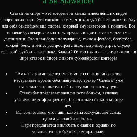
а Бк Stawkibet
Ставки на спорт – это который из самых известнейших видов
спортивных пари. Это связано со тем, что каждый беттер может найду
для себя бейсибцем вид спорта, который ему интересен а понятен. Все
топовые букмекерские конторы предлагающие несколько десятков
дисциплин. Это и наиболее популярные, такие а футбол, баскетбол,
хоккей, бокс, и менее распространенные, например, дарст, снукер,
гэльский футбол и так также. Каждый беттор начинаю свое движение и
мире ставок и спорт с иного букмекерской конторы.
“Амкал” своими экспериментами с составом множество
настраивает против себя, например, тренер “Салюта” уже
высказался отрицательный на эту животрепещущую.
Ставкибет предлагает зависимости бонусы, включая
увеличение коэффициентов, бесплатные ставки и многое
что.
Мы сомневаюсь, что наши клиенты заслуживают самых
одним условий для ставок.
Пари предлагается заключать онлайн и офлайн по
установленным букмекером правилам.