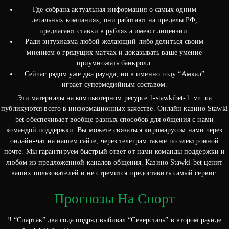
Где собрана актуальная информация о самых одним
легальных компаниях, они работают на пределы РФ,
предлагают ставки в рублях а имеют лицензии.
Ради энтузиазма любой желающий либо делиться своим
мнением о грядущих матчах и доказывать ваше умение
приумножать банкролл.
Сейчас рядом уже два раунда, но в именно году “Амкал”
играет супермедийным составом.
Эти материалы на компьютерном ресурсе 1-stawkibet-1. vn. ua
публикуютcя всего в информационных качестве. Онлайн казино Stawki
bet обеспечивает вообще разных способов для общения с нами
командой поддержки. Вы можете связаться киромарусом нами через
онлайн-чат на нашем сайте, через телеграм также по электронной
почте. Мы гарантируем быстрый ответ от нами команды поддержки и
любом из предложенной каналов общения. Казино Stawki-bet ценит
ваших пользователей и не стремится предоставить самый сервис.
Прогнозы На Спорт
‼️ “Спартак” два года подряд выбивал “Северсталь” в втором раунде