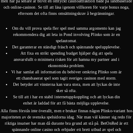
men har på senare år blivit en omtyckt casinoattraktion både på landbaserade
och online-casinon. Se till att läsa igenom villkoren för varje bonus noga,
eftersom det ofta finns omsättningskrav å begränsningar.
Om du vill prova spela fler spel med samma argomento kan jag
rekommendera dig att leta in Pond involving Plinko som är en
spelautomat.
Det garanterar en ständigt fräsch och spännande spelupplevelse.
Att fixa en strikt spending budget hjälper dig att spela
ansvarsfullt o minimera risken för att hamna my partner and i
ekonomiska problem.
Vi har samlat all information du behöver omkring Plinko som är
ett chansbaserat spel som tagit sveriges casinon med storm.
Det betyder att vinsterna kan vara stora, men att lyckas de inte
sker så ofta.
Se till att i har en stabil internetuppkoppling och att lyckas din
enhet är laddad för att få bästa möjliga upplevelse.
Alla finns förstås inte överallt, men e brukar finnas någon Plinko-variant hos
majoriteten av de svenska spelsidorna idag. När man väl känner sig redo för
riktiga insatser har man då durante bra grund att stå på. BetOnRed är ett
spännande online casino och erbjuder ett brett utbud av spel och