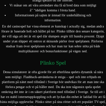
många spelare on the internet.
Vi månar om att våra användare ska få så bred data som möjligt
å” “ideligen komma i första hand.
Informationen på sajten är ämnad för underhållning och
information.
En del casinospel har vissa element av kunskap i actually sig, medan andra
förare är baserade helt och hållet på tur. Plinko tillhör den senare kategorin,
det vill säga att det är ett spel där slumpen avgör till hundra procent. Djupt
under ytan släpper ett ostron ut skinande pärlor över spelplanen. Pärlorna
studsar fram över spelplanen och har man tur kan sobre stöta på både
multiplikatorer och bonusfunktioner på vägen ned.
Plinko Spel
Dessa simulatorer är ofta gjorde för att efterlikna spelets dynamik så nära
som möjligt. Flashback-användarna är eniga – spel och inte erbjuds en
plattform på nätet med tillstånd i Sverige bör undvikas för att man inte ska
förlora pengar och vi på håller med. Du ska inte någonsin spela spelet
omkring det inte är i en säkert plattform med tillstånd i Sverige. Se till att i
har en stabil internetuppkoppling och att lyckas din enhet är laddad för att få
bästa möjliga upplevelse. Plinko sitter på sina rötter och ett populärt TV-spel,