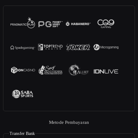
Metode Pembayaran
Transfer Bank