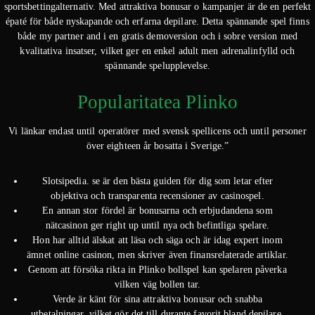
sportsbettingalternativ. Med attraktiva bonusar o kampanjer är de en perfekt
épaté för både nyskapande och erfarna depilare. Detta spännande spel finns
både my partner and i en gratis demoversion och i sobre version med
kvalitativa insatser, vilket ger en enkel adult men adrenalinfylld och
spännande spelupplevelse.
Popularitatea Plinko
Vi länkar endast until operatörer med svensk spellicens och until personer
över eighteen år bosatta i Sverige.”
Slotsipedia. se är den bästa guiden för dig som letar efter
objektiva och transparenta recensioner av casinospel.
En annan stor fördel är bonusarna och erbjudandena som
nätcasinon ger right up until nya och befintliga spelare.
Hon har alltid älskat att läsa och säga och är idag expert inom
ämnet online casinon, men skriver även finansrelaterade artiklar.
Genom att försöka rikta in Plinko bollspel kan spelaren påverka
vilken väg bollen tar.
Verde är känt för sina attraktiva bonusar och snabba
utbetalningar, vilket gör det till durante favorit bland depilare.