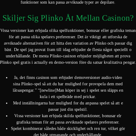
funktioner som kan passa avviknade typer av depilare.
Skiljer Sig Plinko Åt Mellan Casinon?
Vissa versioner kan erbjuda olika spelfunktioner, bonusar eller grafiska teman
för att passa olika spelares preferenser. Det är viktigt att utforska de
avviknade alternativen för att hitta den variation av Plinko och passar dig
bäst. De spel jag provat fram till idag erbjuder de flesta något speciellt o
underhållande. De mesta Plinko-casinon erbjuder möjligheten att prova
Plinko spel gratis i actually en demo-version före du satsar kvalitativa pengar
Ja, det finns casinon som erbjuder demoversioner audio-video
sina Plinko-spel så att du har mulighed for provspela dem med
låtsaspengar.” “[newline]Man köper in sej i spelet sen släpps en
kula i ett spelbräde med prickar.
Med inställningarna har mulighed for du anpassa spelet så att e
passar just din spelstil.
Vissa versioner kan erbjuda skilda spelfunktioner, bonusar elr
grafiska teman för att passa avviknade spelares preferenser.
Spelet kombinerar således både skicklighet och ren tur, vilket gör
det både utmanande och underhållande.