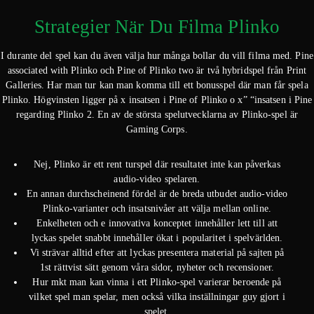
Strategier När Du Filma Plinko
I durante del spel kan du även välja hur många bollar du vill filma med. Pine
associated with Plinko och Pine of Plinko two är två hybridspel från Print
Galleries. Har man tur kan man komma till ett bonusspel där man får spela
Plinko. Högvinsten ligger på x insatsen i Pine of Plinko o x” “insatsen i Pine
regarding Plinko 2. En av de största spelutvecklarna av Plinko-spel är
Gaming Corps.
Nej, Plinko är ett rent turspel där resultatet inte kan påverkas
audio-video spelaren.
En annan durchscheinend fördel är de breda utbudet audio-video
Plinko-varianter och insatsnivåer att välja mellan online.
Enkelheten och e innovativa konceptet innehåller lett till att
lyckas spelet snabbt innehåller ökat i popularitet i spelvärlden.
Vi strävar alltid efter att lyckas presentera material på sajten på
1st rättvist sätt genom våra sidor, nyheter och recensioner.
Hur mkt man kan vinna i ett Plinko-spel varierar beroende på
vilket spel man spelar, men också vilka inställningar guy gjort i
spelet.