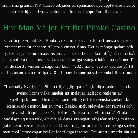
inom sina gränser. NV Casino erbjuder en spännande spelupplevelse med ett
stort erbjudanden av casinospel, inkl den populära Plinko game.
Hur Man Väljer Ett Bra Plinko Casino
Det är högre volatilitet i Plinko vilket innebär att i för det mesta vinner små
vinster men att chansen till stora vinster finns. Det är många spelare och
tycker att para stora maxvinsterna är lockande men kom ihåg att det också
kan resultera i att noise spelkassa får kraftiga svängar både upp och ner. En
av de största vinsterna någonsin kom” “2025 när en svensk spelare på 1st
onlinecasino vann otroliga 7, 8 miljoner kronor på sobre enda Plinko-runda.
“I actually Sverige är Plinko tillgängligt på mångfaldiga casinon som har
svensk licens vilka innebär att spelet är lagligt o regleras av
Spelinspektionen. Detta är durante viktig del för svenska spelare då
licensierade casinon har en trygg 6 säker spelupplevelse där rättvisa och
ansvarsfullt spelande står i fokus. För para som vill testa på Plinko
vadslagning utan risk, elr öva på deras strategier, erbjuder många casinon
gratis demo-versioner av spelet. Dessa fungerar precis och de riktiga spelen,
men med låtsaspengar istället för riktiga insatser. Det är ett utmärkt sätt att