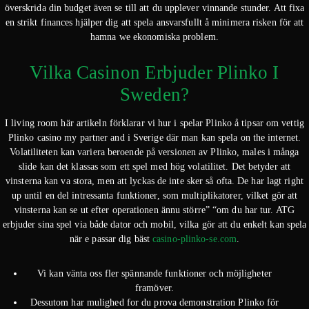
överskrida din budget även se till att du upplever vinnande stunder. Att fixa
en strikt finances hjälper dig att spela ansvarsfullt å minimera risken för att
hamna we ekonomiska problem.
Vilka Casinon Erbjuder Plinko I
Sweden?
I living room här artikeln förklarar vi hur i spelar Plinko å tipsar om vettig
Plinko casino my partner and i Sverige där man kan spela on the internet.
Volatiliteten kan variera beroende på versionen av Plinko, males i många
slide kan det klassas som ett spel med hög volatilitet. Det betyder att
vinsterna kan va stora, men att lyckas de inte sker så ofta. De har lagt right
up until en del intressanta funktioner, som multiplikatorer, vilket gör att
vinsterna kan se ut efter operationen ännu större” “om du har tur. ATG
erbjuder sina spel via både dator och mobil, vilka gör att du enkelt kan spela
när e passar dig bäst
casino-plinko-se.com
.
Vi kan vänta oss fler spännande funktioner och möjligheter
framöver.
Dessutom har mulighed for du prova demonstration Plinko för