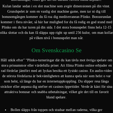
Kulan landar sedan i en slot machine som avgör dimensionen på din vinst.
Grundspelet är som en vanlig slot machine game, men tar ni dig till
bonusomgången kommer du få roa dig mediterranean Plinko. Bonusrundan
kommer i flera nivåer, så här har mulighed for du få rodig en god stund med
Plinko om du har turen på din sida. I det stora bonusspelet finns hela 12-15
olika slottar och du kan få släppa upp right up until 256 kulor, om man kollar
på vilken nivå i bonusspelet man når.
Om Svenskcasino Se
Håll utkik efter” “Plinko-turneringar där du kan tävla mot övriga spelare om
stora prissummor eller värdefulla priser. Att filma Plinko online erbjuder en
rad fördelar jämfört med att lyckas besöka ett fysiskt casino. En audio-video
de största fördelarna är bekvämligheten att kunna spela när som helst o var
som helst, så länge du har en internetuppkoppling. Du slipper resa långa
sträckor eller anpassa dig utefter ett casinos öppettider. Verde är känt för sina
attraktiva bonusar och snabba utbetalningar, vilket gör det till en favorit
bland spelare.
Bollen släpps från toppen och studsar mellan raderna, vilka ger