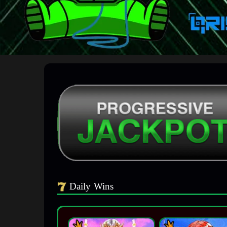
Daily Wins