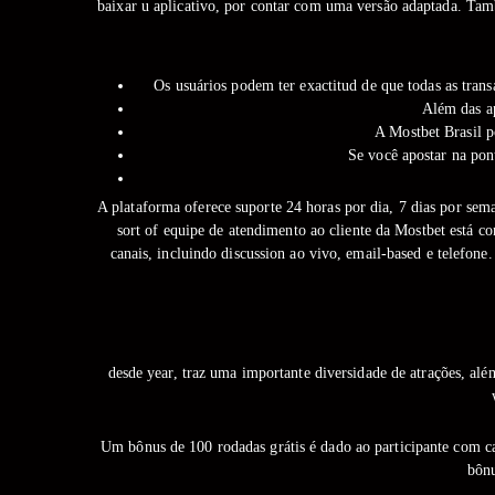
baixar u aplicativo, por contar com uma versão adaptada. Tam
Os usuários podem ter exactitud de que todas as trans
Além das ap
A Mostbet Brasil p
Se você apostar na pon
A plataforma oferece suporte 24 horas por dia, 7 dias por sem
sort of equipe de atendimento ao cliente da Mostbet está c
canais, incluindo discussion ao vivo, email-based e telefone
desde year, traz uma importante diversidade de atrações, alé
Um bônus de 100 rodadas grátis é dado ao participante com ca
bônu