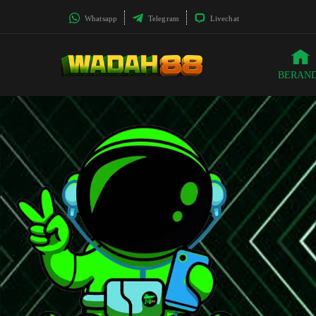
Whatsapp
Telegram
Livechat
BERAN