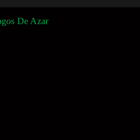
ogos De Azar