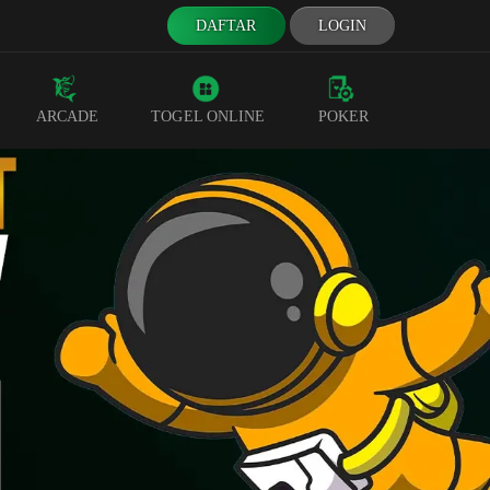
DAFTAR
LOGIN
ARCADE
TOGEL ONLINE
POKER