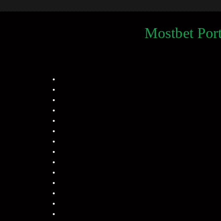
Mostbet Por