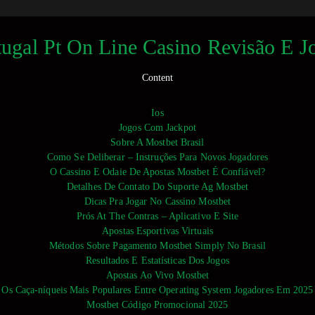
tugal Pt On Line Casino Revisão E J
Content
Ios
Jogos Com Jackpot
Sobre A Mostbet Brasil
Como Se Deliberar – Instruções Para Novos Jogadores
O Cassino E Odaie De Apostas Mostbet É Confiável?
Detalhes De Contato Do Suporte Ag Mostbet
Dicas Pra Jogar No Cassino Mostbet
Prós At The Contras – Aplicativo E Site
Apostas Esportivas Virtuais
Métodos Sobre Pagamento Mostbet Simply No Brasil
Resultados E Estatísticas Dos Jogos
Apostas Ao Vivo Mostbet
Os Caça-níqueis Mais Populares Entre Operating System Jogadores Em 2025
Mostbet Código Promocional 2025