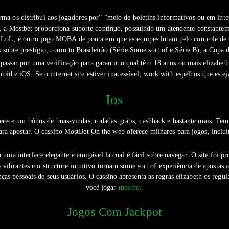
rma os distribui aos jogadores por” “meio de boletins informativos ou em inter
a, a Mostbet proporciona suporte contínuo, possuindo um atendente constanteme
oL, é outro jogo MOBA de ponta em que as equipes lutam pelo controle de 
sobre prestígio, como to Brasileirão (Série Some sort of e Série B), a Copa do
passar por uma verificação para garantir o qual têm 18 anos ou mais elizabeth
roid e iOS. Se o internet site estiver inacessível, work with espelhos que est
Ios
ferece um bônus de boas-vindas, rodadas grátis, cashback e bastante mais. T
ara apostar. O cassino MostBet On the web oferece milhares para jogos, inclu
do uma interface elegante e amigável la cual é fácil sobre navegar. O site foi
s vibrantes e o structure intuitivo tornam some sort of experiência de aposta
as pessoais de seus usuários. O cassino apresenta as regras elizabeth os regula
você jogar
mostbet
.
Jogos Com Jackpot