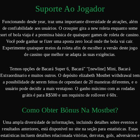
Suporte Ao Jogador
Funcionando desde year, traz uma importante diversidade de atrações, além
de confiabilidade aos usuários. O croupier gira a new roleta enquanto some
sort of bola viaja é a premissa básica de quaisquer games de roleta de cassino.
Você pode ganhar se fizer uma aposta zero local onde the bola vai cair.
Experimente quaisquer meios da roleta afin de escolher a versão deste jogo
de cassino que melhor se adapta às suas exigências.
Temos opções de Bacará Super 6, Bacará” “[newline] Mini, Bacará
Extraordinario e muitos outros. O depósito elizabeth Mostbet withdrawal tem
a possibilidade de serem feitos de cependant de 20 maneiras diferentes, e o
usuário pode decidir a mais ventajoso. O ganho máximo com as rodadas
grátis é para R$500 e um requisito de rollover é 60x.
Como Obter Bônus Na Mostbet?
Uma ampla diversidade de informações, incluindo detalhes sobre eventos e
resultados anteriores, está disponível no site na seção para estatísticas. Essas
estatísticas incluem detalhes relacionada vitórias, derrotas, gols, adversários e