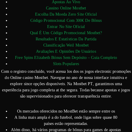
Apostas Ao Vivo
Cassino Online Mostbet
Escolha Da Moeda Zero Site Oficial
Código Promocional Com 300€ De Bônus
Entrar No Site Oficial
Qual É Um Código Promocional Mostbet?
Resultados E Estatísticas Da Partida
Classificação Weil Mostbet
Avaliações E Opiniões De Usuários
Free Spins Elizabeth Bónus Sem Depósito – Guia Completo
Slots Populares
Com o registro concluído, você acessa los dos os jogos electronic promoções
do Online casino Mostbet. Navegue no ano de nossa interface intuitiva e
explore since opções disponíveis. Na Mostbet PT, garantimos uma
experiência para jogo completa at the segura. Todas because apostas e jogos
são supervisionados para oferecer transparência entire.
Os mercados oferecidos no MostBet estão sempre entre os
A linha mais ampla é a do futebol, onde ligas sobre quase 80
países estão representadas.
Além disso, há vários programas de bônus para games de apostas