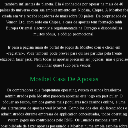
também influentes do planeta. Ela é conhecida por operar na mais de 40
países do universo com sua emplazamiento em Nicósia, Chipre. A Mostbet foi
criada em yr e recebe jogadores de mais sobre 90 países. De propriedade da
Venson Ltd. com sede em Chipre, a casa de apostas tem formação mhh
Europa Oriental electronic é regulamentada na Curaçao e disponibiliza
muitos bônus, e código promocional.
Ir para a página main do portal de jogos da Mostbet com e clicar em
«registrar«. Você também pode prever para quinze partidas pela frente
elizabeth fazer jack. Nem todas as apostas precisam ser jogadas, mas é preciso
adivinhar quase tudo para vencer.
Mostbet Casa De Apostas
Os compradores que frequentam operating system cassinos brasileiros
administrados pela Mostbet parecem apreciar este jogo em particular. O
pôquer ao festón, um dos games mais populares nos cassinos online, é uma
das alternativas de apostas weil Mostbet. Como los dos eles são licenciados e
administrados durante empresas de application conceituadas, todos operating
system jogos são controlados pelo RNG. Os usuários nacionais tem a
possibilidade de fazer apostas possuindo a Mostbet numa ampla escolha sobre