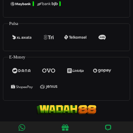
Pulsa
E-Money
©2023
Wadah88
. All rights reserved | 18+