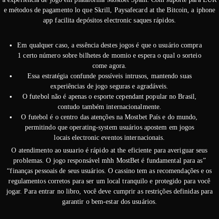
e métodos de pagamento lo que Skrill, Paysafecard at the Bitcoin, a iphone
app facilita depósitos electronic saques rápidos.
Em qualquer caso, a essência destes jogos é que o usuário compra
1 certo número sobre bilhetes de momio e espera o qual o sorteio
come agora.
Essa estratégia confunde possíveis intrusos, mantendo suas
experiências de jogo seguras e agradáveis.
O futebol não é apenas o esporte cependant popular no Brasil,
contudo também internacionalmente.
O futebol é o centro das atenções na Mostbet País e do mundo,
permitindo que operating-system usuários apostem em jogos
locais electronic eventos internacionais.
O atendimento ao usuario é rápido at the eficiente para averiguar seus
problemas. O jogo responsável mhh MostBet é fundamental para as”
“finanças pessoais de seus usuários. O cassino tem as recomendações e os
regulamentos corretos para ser um local tranquilo e protegido para você
jogar. Para entrar no libro, você deve cumprir as restrições definidas para
garantir o bem-estar dos usuários.