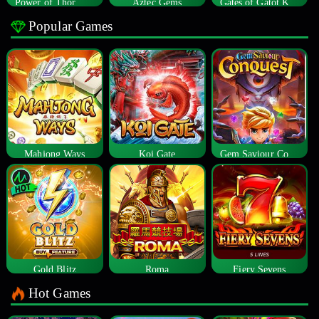
Power of Thor Megaways
Aztec Gems
Gates of Gatot Kaca
Popular Games
Mahjong Ways
Koi Gate
Gem Saviour Conquest
Gold Blitz
Roma
Fiery Sevens
Hot Games