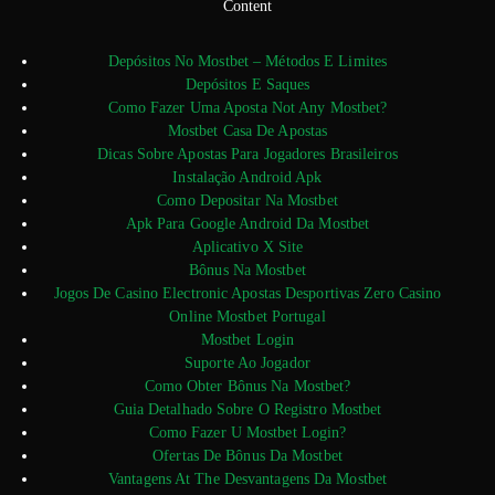
Content
Depósitos No Mostbet – Métodos E Limites
Depósitos E Saques
Como Fazer Uma Aposta Not Any Mostbet?
Mostbet Casa De Apostas
Dicas Sobre Apostas Para Jogadores Brasileiros
Instalação Android Apk
Como Depositar Na Mostbet
Apk Para Google Android Da Mostbet
Aplicativo X Site
Bônus Na Mostbet
Jogos De Casino Electronic Apostas Desportivas Zero Casino
Online Mostbet Portugal
Mostbet Login
Suporte Ao Jogador
Como Obter Bônus Na Mostbet?
Guia Detalhado Sobre O Registro Mostbet
Como Fazer U Mostbet Login?
Ofertas De Bônus Da Mostbet
Vantagens At The Desvantagens Da Mostbet