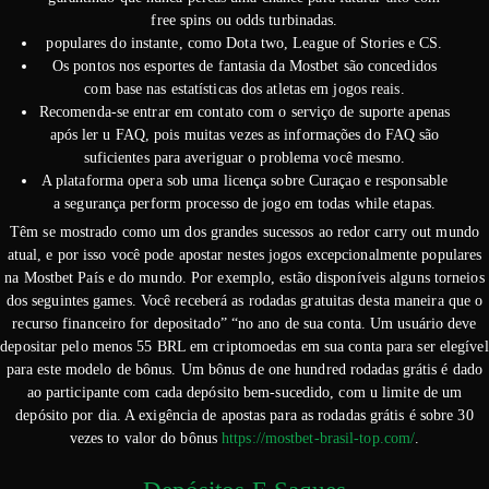
free spins ou odds turbinadas.
populares do instante, como Dota two, League of Stories e CS.
Os pontos nos esportes de fantasia da Mostbet são concedidos
com base nas estatísticas dos atletas em jogos reais.
Recomenda-se entrar em contato com o serviço de suporte apenas
após ler u FAQ, pois muitas vezes as informações do FAQ são
suficientes para averiguar o problema você mesmo.
A plataforma opera sob uma licença sobre Curaçao e responsable
a segurança perform processo de jogo em todas while etapas.
Têm se mostrado como um dos grandes sucessos ao redor carry out mundo
atual, e por isso você pode apostar nestes jogos excepcionalmente populares
na Mostbet País e do mundo. Por exemplo, estão disponíveis alguns torneios
dos seguintes games. Você receberá as rodadas gratuitas desta maneira que o
recurso financeiro for depositado” “no ano de sua conta. Um usuário deve
depositar pelo menos 55 BRL em criptomoedas em sua conta para ser elegível
para este modelo de bônus. Um bônus de one hundred rodadas grátis é dado
ao participante com cada depósito bem-sucedido, com u limite de um
depósito por dia. A exigência de apostas para as rodadas grátis é sobre 30
vezes to valor do bônus
https://mostbet-brasil-top.com/
.