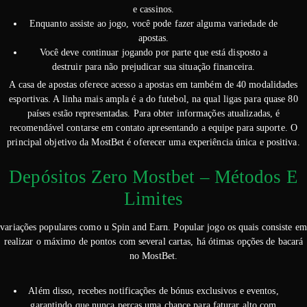
e cassinos.
Enquanto assiste ao jogo, você pode fazer alguma variedade de
apostas.
Você deve continuar jogando por parte que está disposto a
destruir para não prejudicar sua situação financeira.
A casa de apostas oferece acesso a apostas em também de 40 modalidades
esportivas. A linha mais ampla é a do futebol, na qual ligas para quase 80
países estão representadas. Para obter informações atualizadas, é
recomendável contarse em contato apresentando a equipe para suporte. O
principal objetivo da MostBet é oferecer uma experiência única e positiva.
Depósitos Zero Mostbet – Métodos E
Limites
variações populares como u Spin and Earn. Popular jogo os quais consiste em
realizar o máximo de pontos com several cartas, há ótimas opções de bacará
no MostBet.
Além disso, recebes notificações de bónus exclusivos e eventos,
garantindo que nunca percas uma chance para faturar alto com