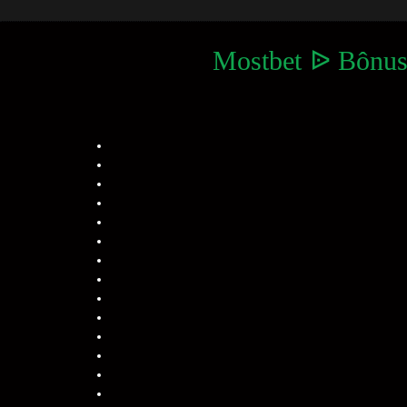
Mostbet ᐉ Bônus