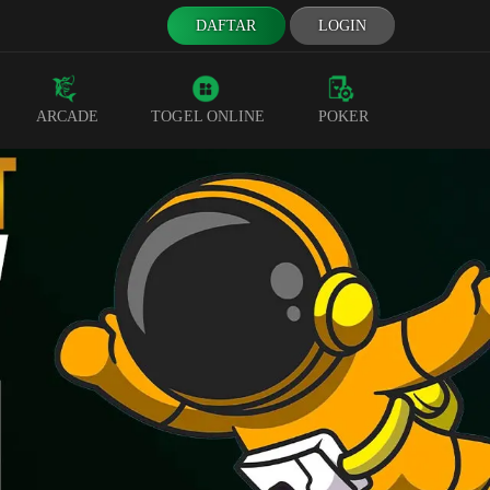
DAFTAR
LOGIN
ARCADE
TOGEL ONLINE
POKER