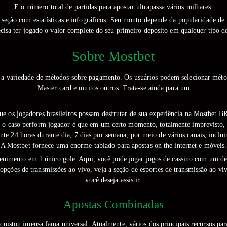
E o número total de partidas para apostar ultrapassa vários milhares.
 seção com estatísticas e infográficos. Seu monto depende da popularidade de 
ecisa ter jogado o valor complete do seu primeiro depósito em qualquer tipo d
Sobre Mostbet
á a variedade de métodos sobre pagamento. Os usuários podem selecionar métod
Master card e muitos outros. Trata-se ainda para um
ue os jogadores brasileiros possam desfrutar de sua experiência na Mostbet B
a o caso perform jogador é que em um certo momento, totalmente imprevisto, o
te 24 horas durante dia, 7 dias por semana, por meio de vários canais, inclui
A Mostbet fornece uma enorme tablado para apostas on the internet e móveis.
etenimento em 1 único gole. Aqui, você pode jogar jogos de cassino com um dea
 opções de transmissões ao vivo, veja a seção de esportes de transmissão ao v
você deseja assistir.
Apostas Combinadas
quistou imensa fama universal. Atualmente, vários dos principais recursos par