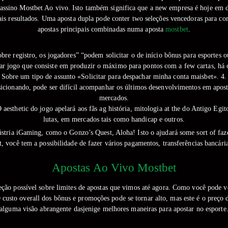
assino Mostbet Ao vivo. Isto também significa que a new empresa é hoje em d
is resultados. Uma aposta dupla pode conter two seleções vencedoras para cor
apostas principais combinadas numa aposta
mostbet
.
obre registro, os jogadores” “podem solicitar o de início bônus para esportes o
ar jogo que consiste em produzir o máximo para pontos com a few cartas, há 
Sobre um tipo de assunto «Solicitar para despachar minha conta maisbet». 4.
cionando, pode ser difícil acompanhar os últimos desenvolvimentos em aposta
mercados.
 aesthetic do jogo apelará aos fãs ag história, mitologia at the do Antigo Egit
lutas, em mercados tais como handicap e outros.
tria iGaming, como o Gonzo’s Quest, Aloha! Isto o ajudará some sort of faze
, você tem a possibilidade de fazer vários pagamentos, transferências bancária
Apostas Ao Vivo Mostbet
ão possível sobre limites de apostas que vimos até agora. Como você pode ver
O custo overall dos bônus e promoções pode se tornar alto, mas este é o preço 
alguma visão abrangente dasjenige melhores maneiras para apostar no esporte