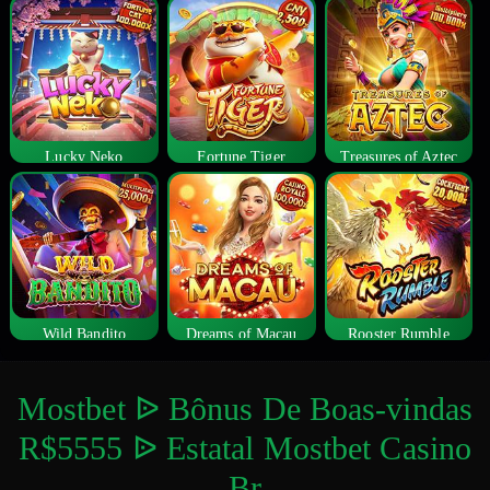
Lucky Neko
Fortune Tiger
Treasures of Aztec
Wild Bandito
Dreams of Macau
Rooster Rumble
Mostbet ᐉ Bônus De Boas-vindas
R$5555 ᐉ Estatal Mostbet Casino
Br