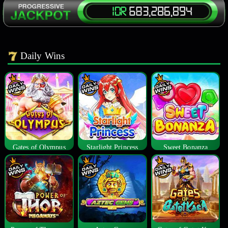
Daily Wins
Gates of Olympus
Starlight Princess
Sweet Bonanza