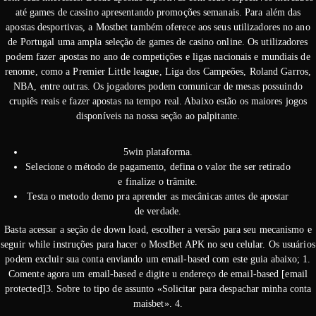
até games de cassino apresentando promoções semanais. Para além das
apostas desportivas, a Mostbet também oferece aos seus utilizadores no ano
de Portugal uma ampla seleção de games de casino online. Os utilizadores
podem fazer apostas no ano de competições e ligas nacionais e mundiais de
renome, como a Premier Little league, Liga dos Campeões, Roland Garros,
NBA, entre outras. Os jogadores podem comunicar de mesas possuindo
crupiês reais e fazer apostas na tempo real. Abaixo estão os maiores jogos
disponíveis na nossa seção ao palpitante.
5win plataforma.
Selecione o método de pagamento, defina o valor the ser retirado
e finalize o trâmite.
Testa o metodo demo pra aprender as mecânicas antes de apostar
de verdade.
Basta acessar a seção de down load, escolher a versão para seu mecanismo e
seguir while instruções para hacer o MostBet APK no seu celular. Os usuários
podem excluir sua conta enviando um email-based com este guia abaixo; 1.
Comente agora um email-based e digite u endereço de email-based [email
protected]3. Sobre to tipo de assunto «Solicitar para despachar minha conta
maisbet». 4.