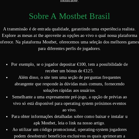
indudable.
Sobre A Mostbet Brasil
A transmissão é de entrada qualidade, garantindo uma experiência realista.
Explore as mesas at the aproveite as opções ao vivo o qual nossa plataforma
oferece. Na plataforma Mostbet, oferecemos uma seleção dos melhores games
para diferentes perfis de jogadores.
Por exemplo, se o jogador depositar €100, tem a possibilidade de
receber um bónus de €125.
Além disso, o site tem uma seção de perguntas frequentes
abrangente que responde às dúvidas mais comuns, fornecendo
soluções rápidas aos usuários.
Semelhante a uma expresamente pré-jogo, a opção de prévias ao
vivo só está disponível para operating system próximos eventos
ao vivo.
Para obter informações detalhadas sobre como baixar e instalar u
apk Mostbet, leia o link na nosso artigo.
Ao utilizar um código promocional, operating-system jogadores
podem desobstruir benefícios exclusivos os quais aprimoram a