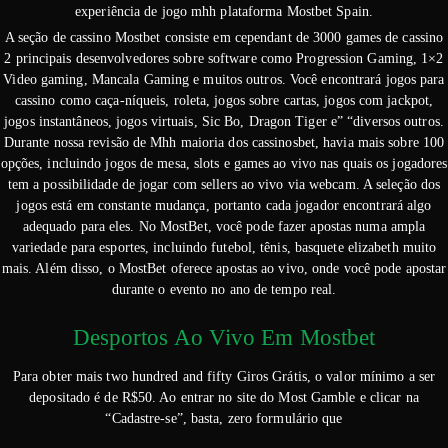
experiência de jogo mhh plataforma Mostbet Spain.
A seção de cassino Mostbet consiste em cependant de 3000 games de cassino
2 principais desenvolvedores sobre software como Progression Gaming, 1×2
Video gaming, Mancala Gaming e muitos outros. Você encontrará jogos para
cassino como caça-níqueis, roleta, jogos sobre cartas, jogos com jackpot,
jogos instantâneos, jogos virtuais, Sic Bo, Dragon Tiger e” “diversos outros.
Durante nossa revisão de Mhh maioria dos cassinosbet, havia mais sobre 100
opções, incluindo jogos de mesa, slots e games ao vivo nas quais os jogadores
tem a possibilidade de jogar com sellers ao vivo via webcam. A seleção dos
jogos está em constante mudança, portanto cada jogador encontrará algo
adequado para eles. No MostBet, você pode fazer apostas numa ampla
variedade para esportes, incluindo futebol, tênis, basquete elizabeth muito
mais. Além disso, o MostBet oferece apostas ao vivo, onde você pode apostar
durante o evento no ano de tempo real.
Desportos Ao Vivo Em Mostbet
Para obter mais two hundred and fifty Giros Grátis, o valor mínimo a ser
depositado é de R$50. Ao entrar no site do Most Gamble e clicar na
“Cadastre-se”, basta, zero formulário que