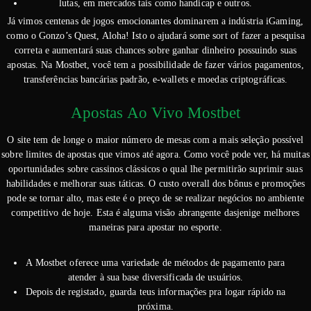
lutas, em mercados tais como handicap e outros.
Já vimos centenas de jogos emocionantes dominarem a indústria iGaming,
como o Gonzo’s Quest, Aloha! Isto o ajudará some sort of fazer a pesquisa
correta e aumentará suas chances sobre ganhar dinheiro possuindo suas
apostas. Na Mostbet, você tem a possibilidade de fazer vários pagamentos,
transferências bancárias padrão, e-wallets e moedas criptográficas.
Apostas Ao Vivo Mostbet
O site tem de longe o maior número de mesas com a mais seleção possível
sobre limites de apostas que vimos até agora. Como você pode ver, há muitas
oportunidades sobre cassinos clássicos o qual lhe permitirão suprimir suas
habilidades e melhorar suas táticas. O custo overall dos bônus e promoções
pode se tornar alto, mas este é o preço de se realizar negócios no ambiente
competitivo de hoje. Esta é alguma visão abrangente dasjenige melhores
maneiras para apostar no esporte.
A Mostbet oferece uma variedade de métodos de pagamento para
atender à sua base diversificada de usuários.
Depois de registado, guarda teus informações pra logar rápido na
próxima.