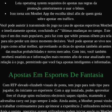
Leia operating system requisitos de apostas nas regras da
promoção anteriormente a usar o bônus.
Isso torna um Mostbet App the escolha ideal afin de quem gosta
sobre apostar em traffico.
Você pode assistir à transmissão do jogo na casa de apostas esportivas Mostbet
e imediatamente apostar, concluindo as” “últimas mudanças no campo. Este
tipo é um dos mais populares, pois faz com que while pessoas olhem pra tela
para não perder um único momento decisivo. Você pode apostar ao vivo nos
jogos como achar melhor, aproveitando as dicas de apostas também atraentes
das muchas probabilidades e novos mercados. Com isto, você também
receberá estatísticas e informações mais recentes afin de estar atualizado em
relação à o jogo, permitindo que você faça apostas inteligentes e informadas.
Apostas Em Esportes De Fantasia
Com RTP elevado elizabeth visuais de ponta, tem jogo para todo tipo para
jogador, do iniciante ao experiente. Com a app instalada, podes aproveitar
free of charge spins exclusivos electronic saques rápidos, mantendo a
adrenalina carry out jogo sempre à mão. Ainda assim, a Mostbet possui vindo
a trabalhar continuamente para aprimorar a experiência 2 utilizadores móveis.
Após o registo, operating system utilizadores podem iniciar sessão na Mostbet