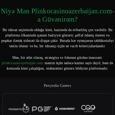
Niyə Mən Plinkocasinoazerbaijan.com-
a Güvənirəm?
Bir idman seçimində olduğu kimi, kazinoda da etibarlılıq çox vacibdir. Bu
platforma ölkəmizdə qanuni fəaliyyət göstərir, şəffaf ödəniş sistemi və
peşəkar dəstək xidməti ilə diqqət çəkir. Burada hər oyunçunun təhlükəsizliyi
təmin olunur və bu, bir idmançı üçün ən vacib kriteriyalardandır.
Mən, bir atlet olaraq, strategiya və fokusun gücünə inanıram.
plinkocasinoazerbaijan.com/
mənim üçün sadəcə kazino saytı deyil, həm də
komanda kimi çalışdığım, məharətimi göstərə bildiyim platformadır.
Penyedia Games