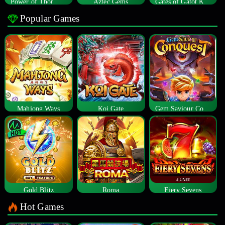
Power of Thor Megaways
Aztec Gems
Gates of Gatot Kaca
Popular Games
Mahjong Ways
Koi Gate
Gem Saviour Conquest
Gold Blitz
Roma
Fiery Sevens
Hot Games