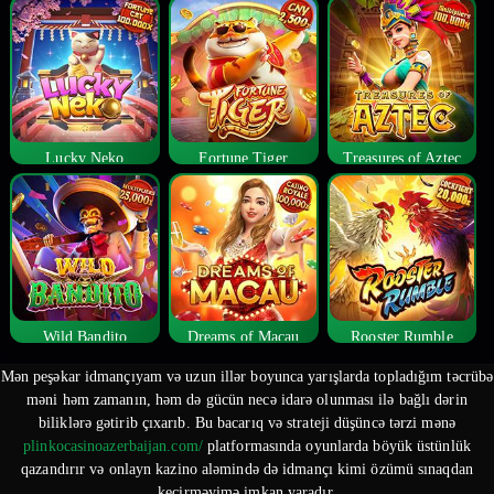
Lucky Neko
Fortune Tiger
Treasures of Aztec
Wild Bandito
Dreams of Macau
Rooster Rumble
Mən peşəkar idmançıyam və uzun illər boyunca yarışlarda topladığım təcrübə
məni həm zamanın, həm də gücün necə idarə olunması ilə bağlı dərin
biliklərə gətirib çıxarıb. Bu bacarıq və strateji düşüncə tərzi mənə
plinkocasinoazerbaijan.com/
platformasında oyunlarda böyük üstünlük
qazandırır və onlayn kazino aləmində də idmançı kimi özümü sınaqdan
keçirməyimə imkan yaradır.