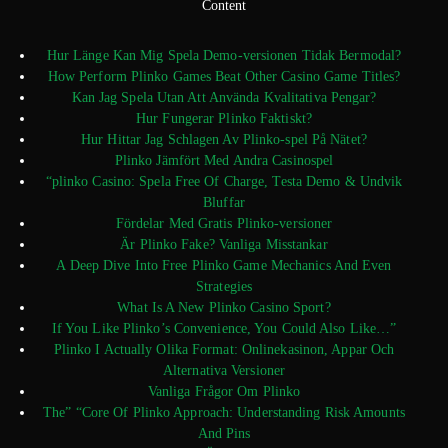
Content
Hur Länge Kan Mig Spela Demo-versionen Tidak Bermodal?
How Perform Plinko Games Beat Other Casino Game Titles?
Kan Jag Spela Utan Att Använda Kvalitativa Pengar?
Hur Fungerar Plinko Faktiskt?
Hur Hittar Jag Schlagen Av Plinko-spel På Nätet?
Plinko Jämfört Med Andra Casinospel
“plinko Casino: Spela Free Of Charge, Testa Demo & Undvik
Bluffar
Fördelar Med Gratis Plinko-versioner
Är Plinko Fake? Vanliga Misstankar
A Deep Dive Into Free Plinko Game Mechanics And Even
Strategies
What Is A New Plinko Casino Sport?
If You Like Plinko’s Convenience, You Could Also Like…”
Plinko I Actually Olika Format: Onlinekasinon, Appar Och
Alternativa Versioner
Vanliga Frågor Om Plinko
The” “Core Of Plinko Approach: Understanding Risk Amounts
And Pins