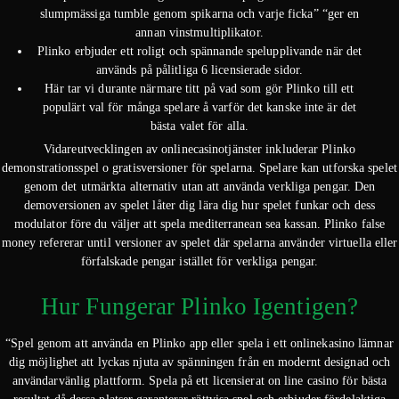
slumpmässiga tumble genom spikarna och varje ficka” “ger en
annan vinstmultiplikator.
Plinko erbjuder ett roligt och spännande spelupplivande när det
används på pålitliga 6 licensierade sidor.
Här tar vi durante närmare titt på vad som gör Plinko till ett
populärt val för många spelare å varför det kanske inte är det
bästa valet för alla.
Vidareutvecklingen av onlinecasinotjänster inkluderar Plinko
demonstrationsspel o gratisversioner för spelarna. Spelare kan utforska spelet
genom det utmärkta alternativ utan att använda verkliga pengar. Den
demoversionen av spelet låter dig lära dig hur spelet funkar och dess
modulator före du väljer att spela mediterranean sea kassan. Plinko false
money refererar until versioner av spelet där spelarna använder virtuella eller
förfalskade pengar istället för verkliga pengar.
Hur Fungerar Plinko Igentigen?
“Spel genom att använda en Plinko app eller spela i ett onlinekasino lämnar
dig möjlighet att lyckas njuta av spänningen från en modernt designad och
användarvänlig plattform. Spela på ett licensierat on line casino för bästa