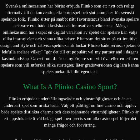
Svenska onlinecasinon har börjat erbjuda Plinko som ett nytt och roligt
alternativ till de konventionella bordsspel och slotautomater för svenskt
spelande folk. Plinko sitter på snabbt nått favoritstatus bland svenska spelare
tack vare erat både klassiska och innovativa spelkoncept. Många
onlinekasinon har skapat en digital variation av spelet där spelare kan välja
olika insatsnivåer och vinna olika priser. Eftersom det sitter på ett intuitivt
design and style och rättvisa spelmekanik lockar Plinko både seriösa spelare 6
lekfulla spelare vilket” “gör det till ett populärt val my partner and i dagens
kasinolandskap. Oavsett om du är en nybörjare som vill öva eller en erfaren
spelare som vill utforska olika strategier, låter gratisversionen dig lära känna
spelets mekanik i din egen takt.
What Is A Plinko Casino Sport?
Plinko erbjuder underhållningsvärde och vinstmöjligheter och är ett
underbart spel som ni ska testa. Välj ett pålitligt on line casino och upplev
både spelets distinkta charme och dess spännande vinstmöjligheter. Plinko är
ett uppslukande 6 väl belagt spel men precis som alla casinospel följer det
många frågor och förvirring.