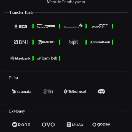
Metode Pembayaran
Transfer Bank
Pulsa
E-Money