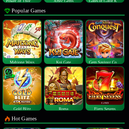
Power of Thor Megaways
Aztec Gems
Gates of Gatot Kaca
Popular Games
Mahjong Ways
Koi Gate
Gem Saviour Conquest
Gold Blitz
Roma
Fiery Sevens
Hot Games