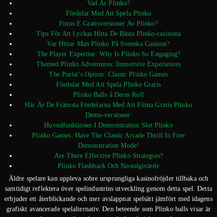
Vad Är Plinko?
Fördelar Med Att Spela Plinko
Finns E Gratisversioner Av Plinko?
Tips För Att Lyckas Hitta De Bästa Plinko-casinona
Var Hittar Man Plinko På Svenska Casinon?
The Player Expertise: Why Is Plinko So Engaging?
Themed Plinko Adventures: Immersive Experiences
The Purist’s Option: Classic Plinko Games
Fördelar Med Att Spela Plinko Gratis
Plinko Balls å Deras Roll
Här Är De Främsta Fördelarna Med Att Filma Gratis Plinko
Demo-versioner:
Huvudfunktioner I Demonstration Slot Plinko
Plinko Games: Have The Classic Arcade Thrill In Free
Demonstration Mode!
Are There Effective Plinko Strategies?
Plinko Flashback Och Nostalgivärde
Äldre spelare kan uppleva sobre ursprungliga kasinofröjder tillbaka och
samtidigt reflektera över spelindustrins utveckling genom detta spel. Detta
erbjuder ett återblickande och mer avslappnat spelsätt jämfört med idagens
grafiskt avancerade spelalternativ. Den beteende som Plinko balls visar är