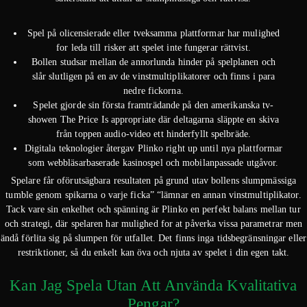
Spel på olicensierade eller tveksamma plattformar har mulighed
for leda till risker att spelet inte fungerar rättvist.
Bollen studsar mellan de annorlunda hinder på spelplanen och
slår slutligen på en av de vinstmultiplikatorer och finns i para
nedre fickorna.
Spelet gjorde sin första framträdande på den amerikanska tv-
showen The Price Is appropriate där deltagarna släppte en skiva
från toppen audio-video ett hinderfyllt spelbräde.
Digitala teknologier återgav Plinko right up until nya plattformar
som webbläsarbaserade kasinospel och mobilanpassade utgåvor.
Spelare får oförutsägbara resultaten på grund utav bollens slumpmässiga
tumble genom spikarna o varje ficka” “lämnar en annan vinstmultiplikator.
Tack vare sin enkelhet och spänning är Plinko en perfekt balans mellan tur
och strategi, där spelaren har mulighed for at påverka vissa parametrar men
ändå förlita sig på slumpen för utfallet. Det finns inga tidsbegränsningar eller
restriktioner, så du enkelt kan öva och njuta av spelet i din egen takt.
Kan Jag Spela Utan Att Använda Kvalitativa
Pengar?