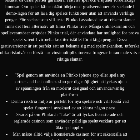
resultat då dessa platser garanterar rättvisa spel och erbjuder fördelaktiga
bonusar. Om spelet känns okänt börja med gratisversioner elr spelande i
demo-lägen för att lära dig spelets funktioner utan att använda verkliga
pengar. För spelare som vill testa Plinko i avsaknad av att riskera slantar
finns det flera alternativ att filma Plinko free. Många onlinekasinon och
spelleverantörer erbjuder Plinko trial, där användare har mulighed for prova
spelet scientif virtuella krediter istället för riktiga pengar. Dessa
gratisversioner är ett perfekt sätt att bekanta sig med spelmekaniken, utforska
olika risknivåer o förstå hur vinstmultiplikatorerna fungerar innan male satsar
riktiga slantar.
“Spel genom att använda en Plinko iphone app eller spela my
partner and i ett onlinekasino ger dig möjlighet att lyckas njuta
av spänningen från en modernt designad och användarvänlig
plattform.
Denna riskfria miljö är perfekt för nya spelare och vill förstå vad
spelet fungerar i avsaknad av att känna någon press.
Svaret på om Plinko är ”fake” är att lyckas licensierade och
reglerade casinon som använder pålitliga spelutvecklare ger ett
äkta speluppliv.
Man måste alltid välja licensierade casinon för att säkerställa att