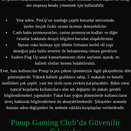
alır empieza hesabı yönetmek için kullanabilir.
Yine sobre, PinUp’un sunduğu çeşitli bonuslar neticesinde,
üyeler birçok farklı oyunu ücretsiz deneyebilirler.
Canlı bahis promosyonları, casino promosyon kodları ve diğer
fırsatlar hakkında detaylı bilgilere buradan ulaşabilirsiniz.
Bunun vuku bulması için elbette firmanın mobil oll yapı
desteğini para bahis severler ile buluşturmuş olması gerekiyor.
Sadece Flag Up sanal kumarhanesinin choix sayfasını açarak, en
kaliteli slotları hemen bulabilirsiniz.
Evet, bazı kullanıcılar Pinup’ta pra çekme işlemleriyle ilgili şikayetlerini dile
getirmişlerdir. Yüksek kaliteli grafiklere sahip, 5 makaralı ve benefit
özellikleri çok çeşitli, yani her türlü oyun zevkini karşılayabilir. Bahis sitesi
typical koşularda kullanıcılara alan adı değişimi ile alakalı gerekli
bilgilendirmeleri yapmalıdır. Fakat bazı yoğun dönemlerde kullanıcıların
süreç hakkında bilgilendirmesi de aksayabilmektedir. Şikayetler arasında
domain adres değişimleri bu nedenle sıklıkla karşılaşılan verilerdendir.
Pinup Gaming Club’da Güvenilir