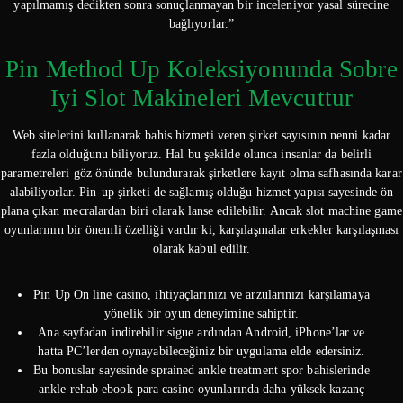
yapılmamış dedikten sonra sonuçlanmayan bir inceleniyor yasal sürecine
bağlıyorlar.”
Pin Method Up Koleksiyonunda Sobre
Iyi Slot Makineleri Mevcuttur
Web sitelerini kullanarak bahis hizmeti veren şirket sayısının nenni kadar
fazla olduğunu biliyoruz. Hal bu şekilde olunca insanlar da belirli
parametreleri göz önünde bulundurarak şirketlere kayıt olma safhasında karar
alabiliyorlar. Pin-up şirketi de sağlamış olduğu hizmet yapısı sayesinde ön
plana çıkan mecralardan biri olarak lanse edilebilir. Ancak slot machine game
oyunlarının bir önemli özelliği vardır ki, karşılaşmalar erkekler karşılaşması
olarak kabul edilir.
Pin Up On line casino, ihtiyaçlarınızı ve arzularınızı karşılamaya
yönelik bir oyun deneyimine sahiptir.
Ana sayfadan indirebilir sigue ardından Android, iPhone’lar ve
hatta PC’lerden oynayabileceğiniz bir uygulama elde edersiniz.
Bu bonuslar sayesinde sprained ankle treatment spor bahislerinde
ankle rehab ebook para casino oyunlarında daha yüksek kazanç