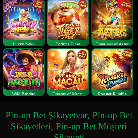
Lucky Neko
Fortune Tiger
Treasures of Aztec
Wild Bandito
Dreams of Macau
Rooster Rumble
Pin-up Bet Şikayetvar, Pin-up Bet
Şikayetleri, Pin-up Bet Müşteri
Şikayeti