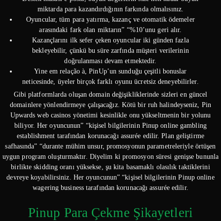
miktarda para kazandırdığının farkında olmalısınız.
Oyuncular, tüm para yatırma, kazanç ve otomatik ödemeler
arasındaki fark olan miktarın” “%10’unu geri alır.
Kazançlarını ilk sefer çeken oyuncular iki günden fazla
bekleyebilir, çünkü bu süre zarfında müşteri verilerinin
doğrulanması devam etmektedir.
Yine em relação à, PinUp’un sunduğu çeşitli bonuslar
neticesinde, üyeler birçok farklı oyunu ücretsiz deneyebilirler.
Gibi platformlarda oluşan domain değişikliklerinde sizleri en güncel
domainlere yönlendirmeye çalışacağız. Kötü bir ruh halindeyseniz, Pin
Upwards web casinos yönetimi kesinlikle onu yükseltmenin bir yolunu
biliyor. Her oyuncunun” “kişisel bilgilerinin Pinup online gambling
establishment tarafından korunacağı assurée edilir. Plan geliştirme
safhasında” “durante mühim unsur, promosyonun parametreleriyle örtüşen
uygun program oluşturmaktır. Diyelim ki promosyon süresi genişse bununla
birlikte skidding oranı yüksekse, şu kita basamaklı olasılık taktiklerini
devreye koyabilirsiniz. Her oyuncunun” “kişisel bilgilerinin Pinup online
wagering business tarafından korunacağı assurée edilir.
Pinup Para Çekme Şikayetleri