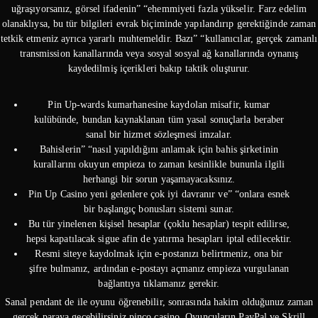
uğraşıyorsanız, görsel ifadenin” “ehemmiyeti fazla yükselir. Farz edelim
olanaklıysa, bu tür bilgileri evrak biçiminde yapılandırıp gerektiğinde zaman
tetkik etmeniz ayrıca yararlı muhtemeldir. Bazı” “kullanıcılar, gerçek zamanlı
transmission kanallarında veya sosyal sosyal ağ kanallarında oynanış
kaydedilmiş içerikleri bakıp taktik oluşturur.
Pin Up-wards kumarhanesine kaydolan misafir, kumar
kulübünde, bundan kaynaklanan tüm yasal sonuçlarla beraber
sanal bir hizmet sözleşmesi imzalar.
Bahislerin” “nasıl yapıldığını anlamak için bahis şirketinin
kurallarını okuyun empieza to zaman kesinlikle bununla ilgili
herhangi bir sorun yaşamayacaksınız.
Pin Up Casino yeni gelenlere çok iyi davranır ve” “onlara esnek
bir başlangıç bonusları sistemi sunar.
Bu tür yinelenen kişisel hesaplar (çoklu hesaplar) tespit edilirse,
hepsi kapatılacak sigue afin de yatırma hesapları iptal edilecektir.
Resmi siteye kaydolmak için e-postanızı belirtmeniz, ona bir
şifre bulmanız, ardından e-postayı açmanız empieza vurgulanan
bağlantıya tıklamanız gerekir.
Sanal pendant de ile oyunu öğrenebilir, sonrasında hakim olduğunuz zaman
gerçek paraya geçebilirsiniz pinco casino. Oyuncuların PayPal ve Skrill