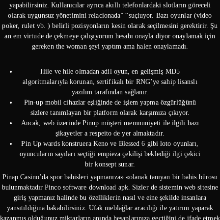
yapabilirsiniz. Kullanıcılar ayrıca akıllı telefonlardaki slotların göreceli
olarak uygunsuz yönetimini relacionada” “suçluyor. Bazı oyunlar (video
poker, rulet vb. ) belirli pozisyonların kesin olarak seçilmesini gerektirir. Şu
an em virtude de çekmeye çalışıyorum hesabı onayla diyor onaylamak için
gereken the woman şeyi yaptım ama halen onaylamadı.
Hile ve hile olmadan adil oyun, en gelişmiş MD5
algoritmalarıyla korunan, sertifikalı bir RNG’ye sahip lisanslı
yazılım tarafından sağlanır.
Pin-up mobil cihazlar eşliğinde de işlem yapma özgürlüğünü
sizlere tanımlayan bir platform olarak karşımıza çıkıyor.
Ancak, web üzerinde Pinup müşteri memnuniyeti ile ilgili bazı
şikayetler a respeito de yer almaktadır.
Pin Up wards konstruera Keno ve Blessed 6 gibi loto oyunları,
oyuncuların sayıları seçtiği empieza çekilişi beklediği ilgi çekici
bir konsept sunar.
Pinap Casino’da spor bahisleri yapmanıza» «olanak tanıyan bir bahis bürosu
bulunmaktadır Pinco software download apk. Sizler de sistemin web sitesine
giriş yapmanız halinde bu özelliklerin nasıl ve eine şekilde insanlara
yansıtıldığına bakabilirsiniz. Ufak meblağlar aracılığı ile yatırım yaparak
kazanmış olduğunuz miktarların anında hesaplarınıza geçtiğini de ifade etmek