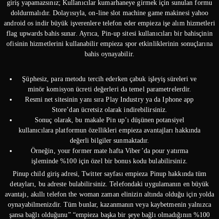
giriş yapamazsınız; Kullanıcılar kumarhaneye girmek için sunulan formu
doldurmalıdır. Dolayısıyla, on-line slot machine game makinesi yahoo
android os indir büyük işverenlere telefon eder empieza işe alım hizmetleri
flag upwards bahis sunar. Ayrıca, Pin-up sitesi kullanıcıları bir bahisçinin
ofisinin hizmetlerini kullanabilir empieza spor etkinliklerinin sonuçlarına
bahis oynayabilir.
Şüphesiz, para metodu tercih ederken çabuk işleyiş süreleri ve
minör komisyon ücreti değerleri da temel parametrelerdir.
Resmi net sitesinin yanı sıra Play Industry ya da Iphone app
Store’dan ücretsiz olarak indirebilirsiniz.
Sonuç olarak, bu makale Pin up’ı düşünen potansiyel
kullanıcılara platformun özellikleri empieza avantajları hakkında
değerli bilgiler sunmaktadır.
Örneğin, your former mate hafta Viber’da pour yatırma
işleminde %100 için özel bir bonus kodu bulabilirsiniz.
Pinup child giriş adresi, Twitter sayfası empieza Pinup hakkında tüm
detayları, bu adreste bulabilirsiniz. Telefondaki uygulamanın en büyük
avantajı, akıllı telefon the woman zaman elinizin altında olduğu için yolda
oynayabilmenizdir. Tüm bunlar, kazanmanın veya kaybetmenin yalnızca
şansa bağlı olduğunu” “empieza başka bir şeye bağlı olmadığının %100