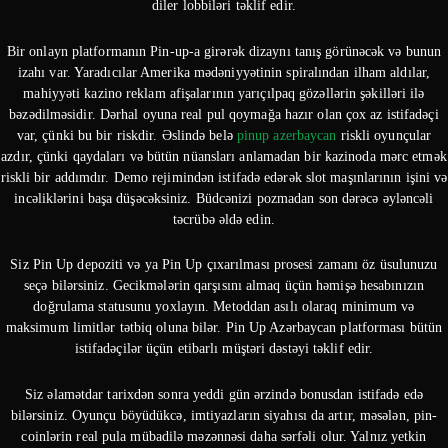
diler lobbiləri təklif edir.
Bir onlayn platformanın Pin-up-a girərək dizaynı tanış görünəcək və bunun
izahı var. Yaradıcılar Amerika mədəniyyətinin spiralından ilham aldılar,
mahiyyəti kazino reklam afişalarının yarıçılpaq gözəllərin şəkilləri ilə
bəzədilməsidir. Dərhal oyuna real pul qoymağa hazır olan çox az istifadəçi
var, çünki bu bir riskdir. Əslində belə
pinup azerbaycan
riskli oyunçular
azdır, çünki qaydaları və bütün nüansları anlamadan bir kazinoda mərc etmək
riskli bir addımdır. Demo rejimindən istifadə edərək slot maşınlarının işini və
incəliklərini başa düşəcəksiniz. Büdcənizi pozmadan son dərəcə əyləncəli
təcrübə əldə edin.
Siz Pin Up depoziti və ya Pin Up çıxarılması prosesi zamanı öz üsulunuzu
seçə bilərsiniz. Gecikmələrin qarşısını almaq üçün həmişə hesabınızın
doğrulama statusunu yoxlayın. Metoddan asılı olaraq minimum və
maksimum limitlər tətbiq oluna bilər. Pin Up Azərbaycan platforması bütün
istifadəçilər üçün etibarlı müştəri dəstəyi təklif edir.
Siz əlamətdar tarixdən sonra yeddi gün ərzində bonusdan istifadə edə
bilərsiniz. Oyunçu böyüdükcə, imtiyazların siyahısı da artır, məsələn, pin-
coinlərin real pula mübadilə məzənnəsi daha sərfəli olur. Yalnız yetkin