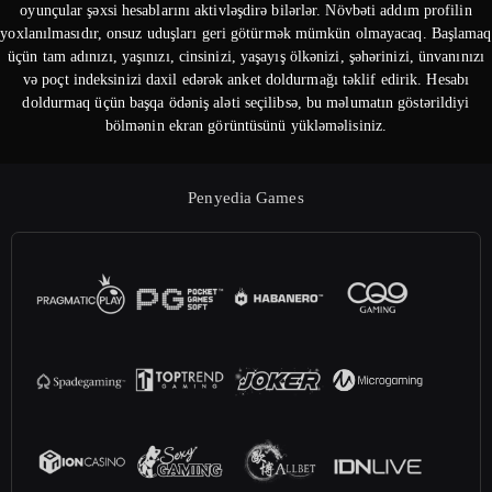
oyunçular şəxsi hesablarını aktivləşdirə bilərlər. Növbəti addım profilin
yoxlanılmasıdır, onsuz uduşları geri götürmək mümkün olmayacaq. Başlamaq
üçün tam adınızı, yaşınızı, cinsinizi, yaşayış ölkənizi, şəhərinizi, ünvanınızı
və poçt indeksinizi daxil edərək anket doldurmağı təklif edirik. Hesabı
doldurmaq üçün başqa ödəniş aləti seçilibsə, bu məlumatın göstərildiyi
bölmənin ekran görüntüsünü yükləməlisiniz.
Penyedia Games