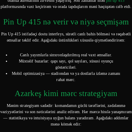
olanda adrenalinin zirvəsini yaşayırıq. Son zamanlar mən
pin up 415
platformasında vaxt keçirirəm və orada tapdıqlarım məni həqiqətən cəlb etdi.
Pin Up 415 nə verir və niyə seçmişəm
Pin Up 415 istifadəçi dostu interfeys, sürətli canlı bahis bölməsi və rəqabətli
əmsallar təklif edir. Aşağıdakı üstünlükləri xüsusilə qiymətləndirirəm:
Canlı yayımlarla sinxronlaşdırılmış real vaxt əmsallar.
Müxtəlif bazarlar: qapı sayı, qol sayıları, xüsusi oyunçu
göstəriciləri.
Mobil optimizasiya — stadiondan və ya dostlarla izləmə zamanı
rahat mərc.
Azarkeş kimi mərc strategiyam
Mənim strategiyam sadədir: komandamın güclü tərəflərini, zədələnmə
vəziyyətlərini və son nəticələrini analiz edirəm. Hər mərcə hisslə yanaşmıram
— statistikaya və intuisiyaya uyğun balans yaradıram. Aşağıdakı addımlar
mənə kömək edir: