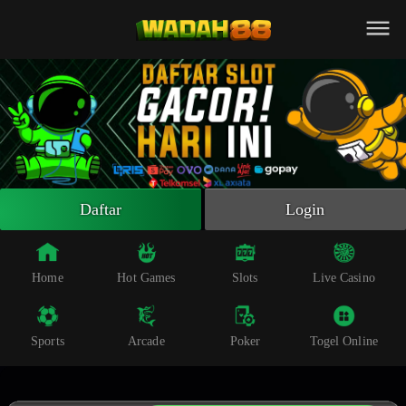
Beranda
Slot Online
Live Casino
Sportsbook
Arcade
Togel Online
Daftar
Login
Poker
Whatsapp
Home
Hot Games
Slots
Live Casino
Telegram
Sports
Arcade
Poker
Togel Online
Livechat