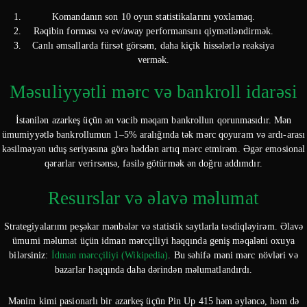
Komandanın son 10 oyun statistikalarını yoxlamaq.
Rəqibin forması və ev/away performansını qiymətləndirmək.
Canlı əmsallarda fürsət görsəm, daha kiçik hissələrlə reaksiya
vermək.
Məsuliyyətli mərc və bankroll idarəsi
İstənilən azarkeş üçün ən vacib məqam bankrollun qorunmasıdır. Mən
ümumiyyətlə bankrollumun 1–5% aralığında tək mərc qoyuram və ardı-arası
kəsilməyən uduş seriyasına görə həddən artıq mərc etmirəm. Əgər emosional
qərarlar verirsənsə, fasilə götürmək ən doğru addımdır.
Resurslar və əlavə məlumat
Strategiyalarımı peşəkar mənbələr və statistik saytlarla təsdiqləyirəm. Əlavə
ümumi məlumat üçün idman mərcçiliyi haqqında geniş məqaləni oxuya
bilərsiniz:
İdman mərcçiliyi (Wikipedia)
. Bu səhifə məni mərc növləri və
bazarlar haqqında daha dərindən məlumatlandırdı.
Mənim kimi pasionarlı bir azarkeş üçün Pin Up 415 həm əyləncə, həm də