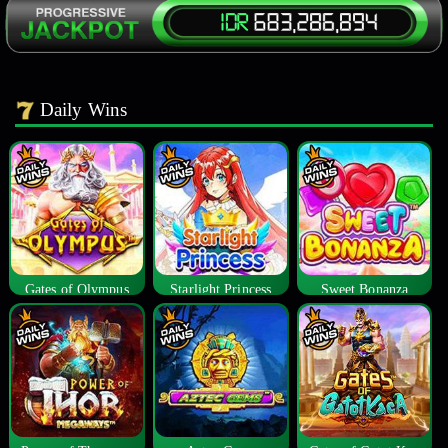
Daily Wins
Gates of Olympus
Starlight Princess
Sweet Bonanza