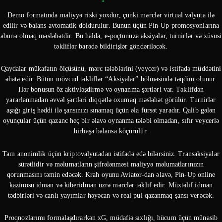
Demo formatında maliyyə riski yoxdur, çünki mərclər virtual valyuta ilə
edilir və balans avtomatik doldurulur. Bunun üçün Pin-Up promosyonlarına
abunə olmaq məsləhətdir. Bu halda, e-poçtunuza aksiyalar, turnirlər və xüsusi
təkliflər barədə bildirişlər göndəriləcək.
Qaydalar mükafatın ölçüsünü, mərc tələblərini (veycer) və istifadə müddətini
əhatə edir. Bütün mövcud təkliflər “Aksiyalar” bölməsində təqdim olunur.
Hər bonusun öz aktivləşdirmə və oynanma şərtləri var. Təklifdən
yararlanmadan əvvəl şərtləri diqqətlə oxumaq məsləhət görülür. Turnirlər
aşağı giriş həddi ilə şansınızı sınamaq üçün əla fürsət yaradır. Qalib gələn
oyunçular üçün qazanc heç bir əlavə oynanma tələbi olmadan, sıfır veycerlə
birbaşa balansa köçürülür.
Tam anonimlik üçün kriptovalyutadan istifadə edə bilərsiniz. Transaksiyalar
sürətlidir və məlumatların şifrələnməsi maliyyə məlumatlarınızın
qorunmasını təmin edəcək. Krah oyunu Aviator-dan əlavə, Pin-Up online
kazinosu idman və kiberidman üzrə mərclər təklif edir. Müxtəlif idman
tədbirləri və canlı yayımlar həyəcan və real pul qazanmaq şansı verəcək.
Proqnozlarımı formalaşdırarkən xG, müdafiə sıxlığı, hücum üçün münasib