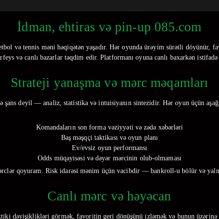
İdman, ehtiras və pin-up 085.com
tbol və tennis məni həqiqətən yaşadır. Hər oyunda ürəyim sürətli döyünür, 
feys və canlı bazarlar təqdim edir. Platformanı oyuna canlı baxarkən istifadə 
Strateji yanaşma və mərc məqamları
ans deyil — analiz, statistika və intuisiyanın sintezidir. Hər oyun üçün aşağ
Komandaların son forma vəziyyəti və zədə xəbərləri
Baş məşqçi taktikası və oyun planı
Ev/evsiz oyun performansı
Odds müqayisəsi və dəyər mərcinin olub-olmaması
mərclər qoyuram. Risk idarəsi mənim üçün vacibdir — bankroll-u bölür və yalnı
Canlı mərc və həyəcan
tiki dəyişiklikləri görmək, favoritin geri dönüşünü izləmək və bunun üzəri