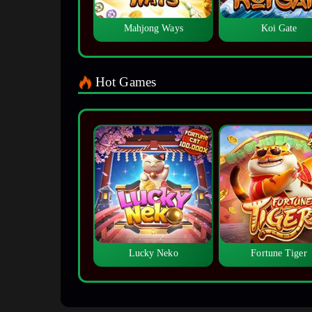
Mahjong Ways
Koi Gate
Hot Games
Lucky Neko
Fortune Tiger