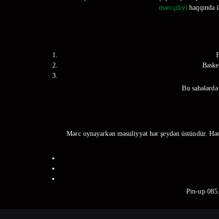
mərcçiliyi
haqqında ü
F
Baske
Bu sahələrdə
Mərc oynayarkən məsuliyyət hər şeydən üstündür. Həmiş
Pin-up 085.