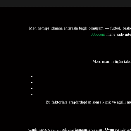
Mən həmişə idmana ehtirasla bağlı olmuşam — futbol, baske
085.соm
mənə sadə inter
Mərc mənim üçün təkcə ş
Bu faktorları araşdırdıqdan sonra kiçik və ağıllı 
Canlı mərc oyunun ruhunu tamamilə dəyişir. Oyun içində tak