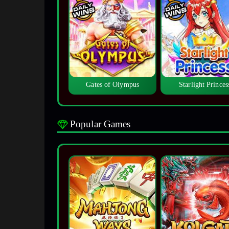
Gates of Olympus
Starlight Princes
Popular Games