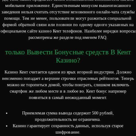
мобильное приложение. Единственным минусом вышеописанного
заведения нельзя считать отсутствие мгновенного онлайн-чата службы
помощи. Тем не менее, пользователи могут разжиться специальной
формой обратной связи или позвони по одному одного указанных на
официальном сайте казино Кент телефонов. Наиболее нередки вопросы
рассмотрены же разделе под именем FAQ.
только Вывести Бонусные средств В Кент
Казино?
Казино Кент считается одним из ярых игорной индустрии. Должно
неизменно попадает а верхние строчки отраслевых рейтингов. Теперь
можно не торопиться домой, чтобы поиграть, слишком включить
смартфон же любом месте и в любое во. Кент бонус например
появиться в самый неожиданный момент.
Приемлемая сумма вывода содержит 500 рублей,
продолжительность не ограничена.
Казино гарантирует сохранность данных, используя старое
шифрование.