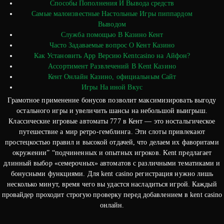
Способы Пополнения И Вывода средств
Самые малоизвестные Настольные Игры пиппардом
Выводом
Служба помощью В Казино Кент
Часто Задаваемые вопрос О Кент Казино
Как Установить App Версию Kentcasino на Айфон?
Ассортимент Развлечений В Kent Казино
Кент Онлайн Казино, официальным Сайт
Игры На иной Вкус
Грамотное применение бонусов позволит максимизировать выгоду
остального игры и увеличить шансы на небольшой выигрыш.
Классические игровые автоматы 777 в Кент — это ностальгическое
путешествие а мир ретро-гемблинга. Эти слоты привлекают
простецкостью правил и высокой отдачей, что делаем их фаворитами
окружении” “подчиненных и опытных игроков. Kent предлагает
длинный выбор «семерочных» автоматов с различными тематиками и
бонусными функциями. Для kent casino регистрация нужно лишь
несколько минут, время чего вы удастся насладиться игрой. Каждый
провайдер проходит строгую проверку перед добавлением в kent casino
онлайн.