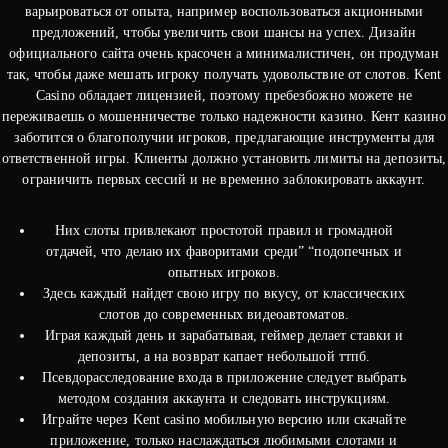
варьироваться от опыта, например воспользоваться акционными
предложений, чтобы увеличить свои шансы на успех. Дизайн
официального сайта очень красочен а минималистичен, он продуман
так, чтобы даже мешать игроку получать удовольствие от слотов. Kent
Casino обладает лицензией, поэтому пребезбожно можете не
переживаешь о мошенничестве только надежности казино. Кент казино
заботится о благополучии игроков, предлагающие инструменты для
ответственной игры. Клиенты должно установить лимиты на депозиты,
ограничить первых сессий и не временно заблокировать аккаунт.
Них слоты привлекают простотой правил и громадной
отдачей, что делаю их фаворитами среди” “подопечных и
опытных игроков.
Здесь каждый найдет свою игру по вкусу, от классических
слотов до современных видеоавтоматов.
Играя каждый день и зарабатывая, геймер делает ставки и
депозиты, а на возврат капает небольшой ттпб.
Псевдорасследование входа в приложение следует выбрать
методом создания аккаунта и следовать инструкциям.
Играйте через Kent casino мобильную версию или скачайте
приложение, только наслаждаться любимыми слотами и