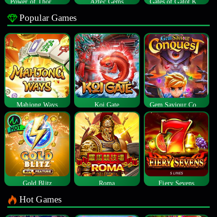
Power of Thor Megaways
Aztec Gems
Gates of Gatot Kaca
Popular Games
Mahjong Ways
Koi Gate
Gem Saviour Conquest
Gold Blitz
Roma
Fiery Sevens
Hot Games