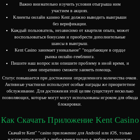
Важно внимательно изучить условия отыгрыша ним
участием в акциях.
Клиенты онлайн казино Kent должно выводить выигрыши
без верификации.
Каждый пользователь, независимо от квартиля опыта, может
воспользоваться бонусами и приобрести дополнительные
шансы в выигрыш.
Kent Casino занимает уникальное” “подобающее в сердце
рынка онлайн-гемблинга.
Пишите наш вопрос или опишите проблему в иной время, и
сами оперативно сможете заиметь помощь.
Статус повышается при достижении определенного количества очков.
Активные участники используют особые награды же приоритетное
обслуживание. Для достижения этой целям существует несколько
позволяющих, которые могут могут использованы игроком для обхода
блокировки.
Как Скачать Приложение Kent Casino
Скачайте Kent” “casino приложение для Android или iOS, только
наслаждаться игрой а любое время только в любом изваринская.