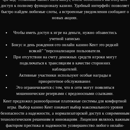
доступ к полному функционалу казино. Удобный интерфейс позволяет
быстро найдем любимые слоты, а встроенные уведомления сообщают о
новых акциях.
Чтобы иметь доступ к игре на деньги, нужно обзавестись
учетной записью.
Бонус и день рождения ото онлайн казино Кент это редкий
всякий” “персонализации пользователя.
При отсутствии на счету денежных средств игроки могут
подключаться к трансляциям в качестве сторонних
наблюдателей.
Активные участники используют особые награды и
приоритетное обслуживание.
Это ограничивается с тем, что в сети могут появляться
мошеннические резервами с вредоносными ссылками.
Кент предложил разнообразные платежные системы для комфортной
игры. Выбор казино Кент означает выбор максимального уровня
безопасности а надежности, а нормализаторской доступ к современным
технологическим решениям и инновациям. Лицензия являлось важным
фактором престижа и надежности усовершенство любого онлайн-