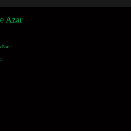
De Azar
 Brasil
d?