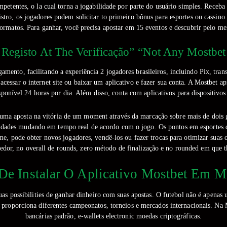
mpetentes, o la cual torna a jogabilidade por parte do usuário simples. Rece
stro, os jogadores podem solicitar to primeiro bônus para esportes ou cassino.
formatos. Para ganhar, você precisa apostar em 15 eventos e descubrir pelo me
Registo At The Verificação” “Not Any Mostbet
mento, facilitando a experiência 2 jogadores brasileiros, incluindo Pix, transf
acessar o internet site ou baixar um aplicativo e fazer sua conta. A Mostbet apr
ponível 24 horas por dia. Além disso, conta com aplicativos para dispositivos
uma aposta na vitória de um moment através da marcação sobre mais de dois go
idades mudando em tempo real de acordo com o jogo. Os pontos em esportes de 
time, pode obter novos jogadores, vendê-los ou fazer trocas para otimizar suas 
edor, no overall de rounds, zero método de finalização e no rounded em que t
e Instalar O Aplicativo Mostbet Em M
 suas possibilities de ganhar dinheiro com suas apostas. O futebol não é apena
 proporciona diferentes campeonatos, torneios e mercados internacionais. Na 
bancárias padrão, e-wallets electronic moedas criptográficas.