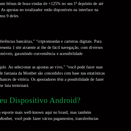
ba um bônus de boas-vindas de +125% no seu 1º depósito de até
 As apostas no totalizador estão disponíveis na interface na
nos 9 deles.
erências bancárias,” “criptomoedas e carteiras digitais. Para
esenta 1 site atraente at the de fácil navegação, com diversos
 móveis, garantindo conveniência e acessibilidade.
ls. Ao selecionar as apostas ao vivo,” “você pode fazer suas
fantasia da Mostbet são concedidos com base nas estatísticas
chances de vitória. Os apostadores têm a possibilidade de fazer
he luta terminará.
eu Dispositivo Android?
s u esporte mais well-known aqui no brasil, mas também
Mostbet, você pode fazer vários pagamentos, transferências