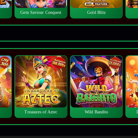
Gem Saviour Conquest
Gold Blitz
Treasures of Aztec
Wild Bandito