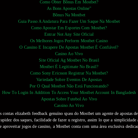
Como Obter Bônus Em Mostbet?
As Bons Apostas Online”
Bônus Na Mostbet
Guia Passo A Andatura Para Fazer Um Saque Na Mostbet
Como Apostar Em Esportes Com Mostbet?
Entrar Not Any Site Oficial
Os Melhores Jogos Perform Mostbet Casino
O Cassino E Incapere De Apostas Mostbet É Confiável?
Casino Ao Vivo
Site Oficial Ag Mostbet No Brasil
Mostbet É Legitimate No Brasil?
Como Sony Ericsson Registrar Na Mostbet?
Variedade Sobre Eventos De Apostas
Por O Qual Mostbet Não Está Funcionando?
How To Login In Addition To Access Your Mostbet Account In Bangladesh
Apostas Sobre Futebol Ao Vivo
Cassino Ao Vivo
uas contas elizabeth feedback genuíno spass do Mostbet um agente de apostas d
pidez dos saques, facilidade de fazer u registro, assim lo que a simplicidade
e aproveitar jogos de cassino, a Mostbet conta com uma área exclusiva dedicada