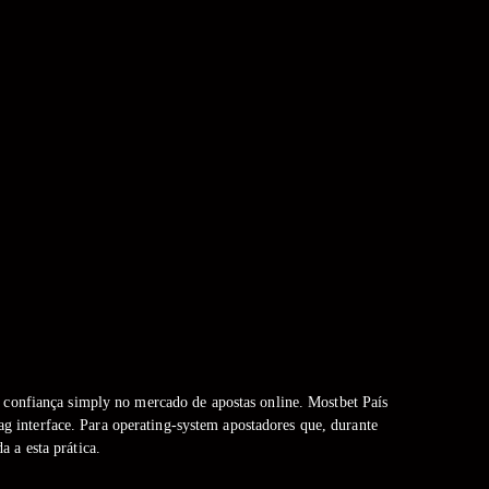
e confiança simply no mercado de apostas online. Mostbet País
 ag interface. Para operating-system apostadores que, durante
 a esta prática.