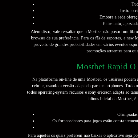
Tud
Insira o 
Embora a rede ofereça
Entretanto, apostado
Além disso, vale ressaltar que a Mostbet não possui um li
browser de sua preferência. Para os fãs de esportes, a new
proveito de grandes probabilidades em vários eventos espor
promoções atraentes para qua
Mostbet Rapid O 
Na plataforma on-line de uma Mostbet, os usuários podem ap
celular, usando a versão adaptada para smartphones. Tudo o 
todos operating-system recursos e sony ericsson adapta ao tama
bônus inicial da Mostbet, 
Olimpíadas
Os fornecedeores para jogos estão constantement
Para aqueles os quais preferem não baixar o aplicativo seja p