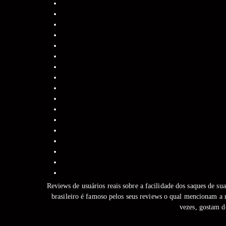
Reviews de usuários reais sobre a facilidade dos saques de s
brasileiro é famoso pelos seus reviews o qual mencionam a ra
vezes, gostam d