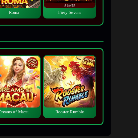
Roma
Fiery Sevens
Dreams of Macau
Rooster Rumble