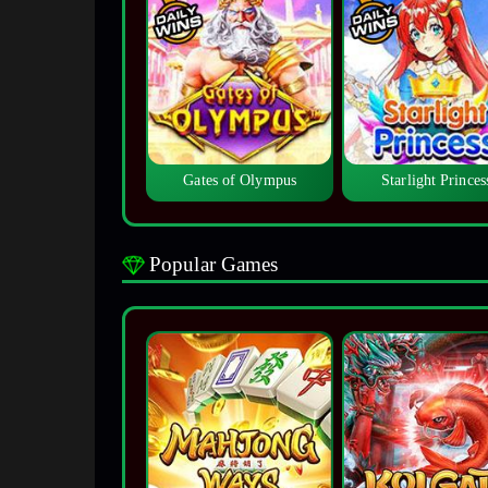
Gates of Olympus
Starlight Princes
Popular Games