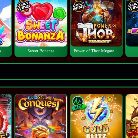
s
Sweet Bonanza
Power of Thor Megaways