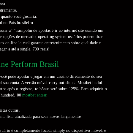
nta.
stramento.
 quanto você gostaria.
l no País brasileiro.
r a” “trampolín de apostas é ir ao internet site usando um
de opções de mercado, operating system usuários podem tirar
as on-line la cual garante entretenimento sobre qualidade e
ar a até a single. 700 reais!
ne Perform Brasil
 você pode apostar e jogar em um cassino diretamente do seu
f sua conta. A versão móvel carry out site da Mostbet inclui
utos após o registro, to bônus será sobre 125%. Para adquirir o
n hundred, 00
mostbet entrar
.
tas outras.
ma lista atualizada para seus novos lançamentos.
 usuário é completamente focada simply no dispositivo móvel, e