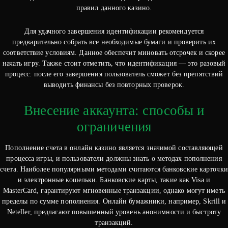
правил данного казино.
Для удачного завершения идентификации рекомендуется
предварительно собрать все необходимые бумаги и проверить их
соответствие условиям. Данное обеспечит миновать отсрочек и скорее
начать игру. Также стоит отметить, что идентификация — это разовый
процесс: после его завершения пользователь сможет без препятствий
выводить финансы без повторных проверок.
Внесение аккаунта: способы и
ограничения
Пополнение счета в онлайн казино является значимой составляющей
процесса игры, и пользователи должны знать о методах пополнения
счета. Наиболее популярными методами считаются банковские карточки
и электронные кошельки. Банковские карты, такие как Visa и
MasterCard, гарантируют мгновенные транзакции, однако могут иметь
пределы по сумме пополнения. Онлайн бумажники, например, Skrill и
Neteller, предлагают повышенный уровень анонимности и быстроту
транзакций.