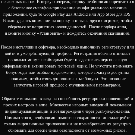
несложных шагов. В первую очередь, игроку необходимо определиться
с безопасное смартфон-приложение из официального магазина
приложений, будь то Google Play для Android или App Store для iOS.
Важно уделить внимание на оценку и отзывы других игроков, чтобы
уберечься от неприятных неожиданностей. После подбора аппа,
нажмите кнопку «Установить» и дождитесь окончания скачивания.
После инсталляции софтвера, необходимо выполнить регистратуру или
войти в уже действующий профиль. Регистрация обычно отнимает
несколько минут: необходимо будет предоставить персональную
информацию и активировать почтовый ящик. Не упустите применять
бонус-коды или особые предложения, которые зачастую доступны
новичкам, чтобы взять дополнительные бонусы. Это позволит
запустить игровой процесс с улучшенными параметрами.
Обратите внимание взгляд на способность регулировки оповещений и
прочих настроек в аппе. Множество игорных заведений показывают
индивидуальные акции и вознаграждения через push-уведомления.
Помимо этого, необходимо помнить о сохранности: инсталлируйте
только лицензионные приложения и не пренебрегайте их регулярно
обновлять для обеспечения безопасности от возможных рисков.