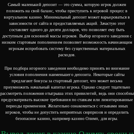
Самый маленький депозит — это сумма, которую игрок должен
положить на свой баланс, чтобы приступить к игровой процесс в
виртуальном казино. Минимальный депозит может варьироваться в
зависимости от сайта и предоставляемых акций. Зачастую этот
составляет одного до десяти долларов, что позволяет ему быть
доступным для основной массы игроков. Выбор игорного заведения с
низким стартовым пополнением позволяет возможность начинающим
игрокам испробовать систему без существенных материальных
расходов.
При подбора игорного заведения необходимо принять во внимание
условия пополнения наименьшего депозита. Некоторые сайты
предлагают бонусы за стартовый депозит, что может весьма
приумножить начальный капитал игрока. Однако следует тщательно
рассмотреть положения отыгрыша этих привилегий, ведь они способны
предусматривать высокие требования по ставкам или лимитированные
периоды применения. Желательно ознакомиться с отзывами иных
игроков, чтобы не допустить неприятных сюрпризов и определить
безопасное казино, например казино Олимп, для игры.
Вывод денег в казино Олимп: сроки и