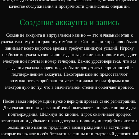
качестве обслуживания и прозрачности финансовых операций.
Создание аккаунта и запись
Создание аккаунта в виртуальном казино — это начальный этап к
увлекательному пространству гэмблинга. Оформление профиля обычно
занимает всего короткое время и требует минимум усилий. Игроку
необходимо указать свои личные данные, такие как полное имя, адрес
электронной почты и номер телефона. Важно удостовериться, что вся
сведения указана корректно, чтобы не допустить неприятностей с
подтверждением аккаунта. Некоторые казино предоставляют
возможность скорой записи через социальные платформы или
электронную почту, что в значительной степени облегчает процесс.
После ввода информации нужно верифицировать свою регистрацию.
Для указанного на указанный email высылается письмо с линком для
подтверждения. Щелкнув по кнопке, игрок оканчивает процесс
регистрации и добывает право доступа к полному интерфейсу системы.
Большинство казино предлагают вознаграждения за вступление,
которые включают в себя бесплатные спины или стартовый депозитный