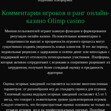
подобных платформах.
Комментарии игроков и ранг онлайн-
казино Olimp casino
Мнения пользователей играют важную функцию в формировании
репутации онлайн-казино. Положительные комментарии о
оперативности выплат и прозрачности игрового процесса могут
существенно поднять уверенность новых клиентов. В тот же период,
недовольные рецензии о задержании в снятии денег или неполадках с
поддержкой могут оттолкнуть потенциальных участников. Платформы,
которые активно сотрудничают с игроками и оперативно разрешают их
затруднения, получают более солидный оценку и преданность
аудитории.
Оценка игорных заведений составляется на основе многочисленных
параметров: от разнообразия игр до стандарта сервиса для игроков.
Типичный оценка ведущих игорных заведений составляет 4,5 от 5
звезд, что говорит о значительном уровне удовлетворения игроков.
Следует отметить, что беспристрастные оценки основаны не только на
отзывах игроков, но и на профессиональных оценках. Подобные