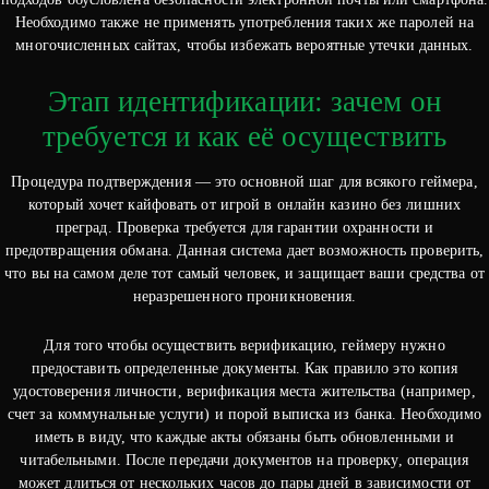
Необходимо также не применять употребления таких же паролей на
многочисленных сайтах, чтобы избежать вероятные утечки данных.
Этап идентификации: зачем он
требуется и как её осуществить
Процедура подтверждения — это основной шаг для всякого геймера,
который хочет кайфовать от игрой в онлайн казино без лишних
преград. Проверка требуется для гарантии охранности и
предотвращения обмана. Данная система дает возможность проверить,
что вы на самом деле тот самый человек, и защищает ваши средства от
неразрешенного проникновения.
Для того чтобы осуществить верификацию, геймеру нужно
предоставить определенные документы. Как правило это копия
удостоверения личности, верификация места жительства (например,
счет за коммунальные услуги) и порой выписка из банка. Необходимо
иметь в виду, что каждые акты обязаны быть обновленными и
читабельными. После передачи документов на проверку, операция
может длиться от нескольких часов до пары дней в зависимости от