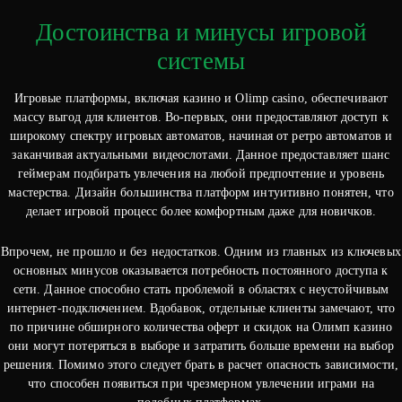
Достоинства и минусы игровой
системы
Игровые платформы, включая казино и Olimp casino, обеспечивают
массу выгод для клиентов. Во-первых, они предоставляют доступ к
широкому спектру игровых автоматов, начиная от ретро автоматов и
заканчивая актуальными видеослотами. Данное предоставляет шанс
геймерам подбирать увлечения на любой предпочтение и уровень
мастерства. Дизайн большинства платформ интуитивно понятен, что
делает игровой процесс более комфортным даже для новичков.
Впрочем, не прошло и без недостатков. Одним из главных из ключевых
основных минусов оказывается потребность постоянного доступа к
сети. Данное способно стать проблемой в областях с неустойчивым
интернет-подключением. Вдобавок, отдельные клиенты замечают, что
по причине обширного количества оферт и скидок на Олимп казино
они могут потеряться в выборе и затратить больше времени на выбор
решения. Помимо этого следует брать в расчет опасность зависимости,
что способен появиться при чрезмерном увлечении играми на