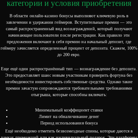
категории и условия приобретения
В области онлайн-казино бонусы выполняют ключевую роль в
завлечении и удержании геймеров. Вступительные премии — это
самый распространенный вид вознаграждений, который получают
начинающие пользователи после регистрации. Как правило эти
предложения включают в себя премию на начальный депозит, где
геймеру зачисляется определенный процент от депозита. Скажем, 100%
до 200 евро.
Еще ещё один распространённый тип — вознаграждение без депозита.
Это предоставляет шанс новым участникам проверить фортуна без
необходимости инвестировать собственные средства. Однако такие
премии зачастую сопровождаются требовательными требованиями
отыгрыша, которые способны включать:
Минимальный коэффициент ставки
Лимит на обналичивание денег
Период использования бонуса
Ещё необходимо отметить безвозмездные спины, которые даются в
рамках промоакций или как индивидуальный подарок. Эти платформы