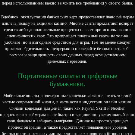
перед использованием важно выяснить все требования у своего банка.
Вдобавок, эксплуатация банковских карт предоставляет шанс геймерам
извлечь пользу из акциями казино. Многие сайты предлагают возврат
средств либо дополнительные проценты на счет при использовании
специфических карт. Это превращает платежные карты не только
удобным, но и выгодным средством для игры. Тем не менее следует
проявлять бдительность: непрерывно проверяйте безопасность веб-
ресурса и защищенность своих данных перед осуществлением
денежных переводов.
Портативные оплаты и цифровые
бумажники.
Мобильные оплаты и электронные кошельки являются неотъемлемой
частью современной жизни, в частности в индустрии онлайн казино.
Онлайн кошельки для денег, такие как PayPal, Skrill и Neteller,
предоставляют геймерам шанс быстро и защищенно увеличивать баланс
свои балансы и забирать выигрыши. Данное не просто упрощает
процесс операций, а также предоставляет повышенный уровень
безопасности, поскольку данные клиента сохраняются в безопасности.