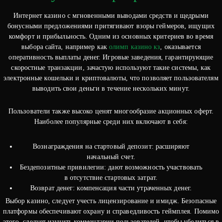
Интернет казино с мгновенными выводами средств и щедрыми
бонусными предложениями притягивают взоры геймеров, ищущих
комфорт и прибыльность. Одним из основных критериев во время
выбора сайта, например как
олимп казино кз
, оказывается
оперативность выплаты денег. Игровые заведения, гарантирующие
скоростные транзакции, зачастую используют такие системы, как
электронные кошельки и криптовалюты, что позволяет пользователям
выводить свои деньги в течение нескольких минут.
Пользователи также высоко ценят многообразие акционных оферт.
Наиболее популярные среди них включают в себя:
Вознаграждения на стартовый депозит: расширяют
начальный счет.
Бездепозитные привилегии: дают возможность участвовать
в отсутствие стартовых затрат.
Возврат денег: компенсация части утраченных денег.
Выбор казино, следует учесть лицензирование и имидж. Безопасные
платформы обеспечивают охрану и справедливость геймплея. Помимо
этого, следует изучить комментарии пользователей, чтобы убедиться в