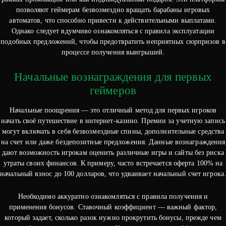
позволяют геймерам безвозмездно вращать барабаны игровых
автоматов, что способно привести к действительными выплатами.
Однако следует вдумчиво ознакомляться с правила эксплуатации
подобных предложений, чтобы предотвратить неприятных сюрпризов в
процессе получения выигрышей.
Начальные вознаграждения для первых
геймеров
Начальные поощрения — это отличный метод для первых игроков
начать своё путешествие в интернет-казино. Премии за учетную запись
могут включать в себя безвозмездные спины, дополнительные средства
на счет или даже бездепозитные предложения. Данные вознаграждения
дают возможность игрокам оценить различные игры и сайты без риска
утраты своих финансов. К примеру, часто встречается оферта 100% на
начальный взнос до 100 долларов, что удваивает начальный счет игрока.
Необходимо аккуратно ознакомляться с правила получения и
применения бонусов. Ставочный коэффициент — важный фактор,
который задает, сколько разок нужно прокрутить бонусы, прежде чем