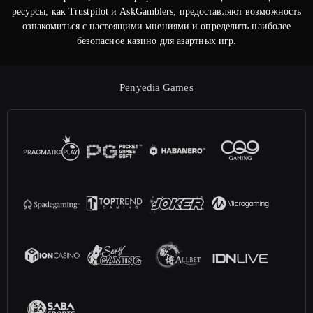
ресурсы, как Trustpilot и AskGamblers, предоставляют возможность
ознакомиться с настоящими мнениями и определить наиболее
безопасное казино для азартных игр.
Penyedia Games