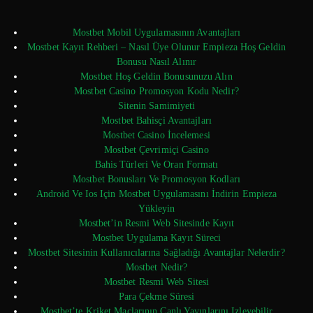
Mostbet Mobil Uygulamasının Avantajları
Mostbet Kayıt Rehberi – Nasıl Üye Olunur Empieza Hoş Geldin
Bonusu Nasıl Alınır
Mostbet Hoş Geldin Bonusunuzu Alın
Mostbet Casino Promosyon Kodu Nedir?
Sitenin Samimiyeti
Mostbet Bahisçi Avantajları
Mostbet Casino İncelemesi
Mostbet Çevrimiçi Casino
Bahis Türleri Ve Oran Formatı
Mostbet Bonusları Ve Promosyon Kodları
Android Ve Ios Için Mostbet Uygulamasını İndirin Empieza
Yükleyin
Mostbet’in Resmi Web Sitesinde Kayıt
Mostbet Uygulama Kayıt Süreci
Mostbet Sitesinin Kullanıcılarına Sağladığı Avantajlar Nelerdir?
Mostbet Nedir?
Mostbet Resmi Web Sitesi
Para Çekme Süresi
Mostbet’te Kriket Maçlarının Canlı Yayınlarını Izleyebilir