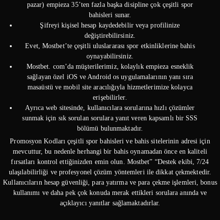
pazar) empieza 35’ten fazla başka disipline çok çeşitli spor
bahisleri sunar.
Şifreyi kişisel hesap kaydedebilir veya profilinize
değiştirebilirsiniz.
Evet, Mostbet’te çeşitli uluslararası spor etkinliklerine bahis
oynayabilirsiniz.
Mostbet. com’da müşterilerimiz, kolaylık empieza esneklik
sağlayan özel iOS ve Android os uygulamalarının yanı sıra
masaüstü ve mobil site aracılığıyla hizmetlerimize kolayca
erişebilirler.
Ayrıca web sitesinde, kullanıcılara sorularına hızlı çözümler
sunmak için sık sorulan sorulara yanıt veren kapsamlı bir SSS
bölümü bulunmaktadır.
Promosyon Kodları çeşitli spor bahisleri ve bahis sitelerinin adresi için
mevcuttur, bu nedenle herhangi bir bahis oynamadan önce en kaliteli
fırsatları kontrol ettiğinizden emin olun. Mostbet” “Destek ekibi, 7/24
ulaşılabilirliği ve profesyonel çözüm yöntemleri ile dikkat çekmektedir.
Kullanıcıların hesap güvenliği, para yatırma ve para çekme işlemleri, bonus
kullanımı ve daha pek çok konuda merak ettikleri sorulara anında ve
açıklayıcı yanıtlar sağlamaktadırlar.