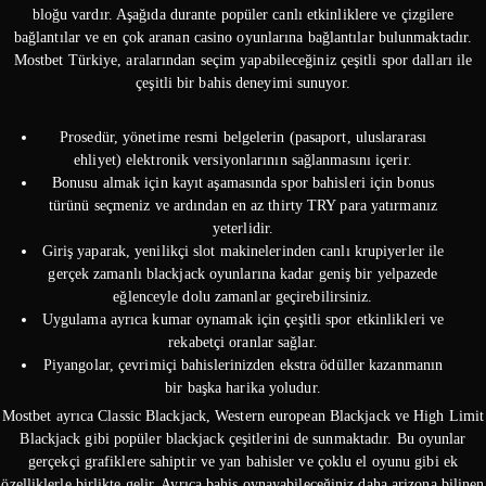
bloğu vardır. Aşağıda durante popüler canlı etkinliklere ve çizgilere
bağlantılar ve en çok aranan casino oyunlarına bağlantılar bulunmaktadır.
Mostbet Türkiye, aralarından seçim yapabileceğiniz çeşitli spor dalları ile
çeşitli bir bahis deneyimi sunuyor.
Prosedür, yönetime resmi belgelerin (pasaport, uluslararası
ehliyet) elektronik versiyonlarının sağlanmasını içerir.
Bonusu almak için kayıt aşamasında spor bahisleri için bonus
türünü seçmeniz ve ardından en az thirty TRY para yatırmanız
yeterlidir.
Giriş yaparak, yenilikçi slot makinelerinden canlı krupiyerler ile
gerçek zamanlı blackjack oyunlarına kadar geniş bir yelpazede
eğlenceyle dolu zamanlar geçirebilirsiniz.
Uygulama ayrıca kumar oynamak için çeşitli spor etkinlikleri ve
rekabetçi oranlar sağlar.
Piyangolar, çevrimiçi bahislerinizden ekstra ödüller kazanmanın
bir başka harika yoludur.
Mostbet ayrıca Classic Blackjack, Western european Blackjack ve High Limit
Blackjack gibi popüler blackjack çeşitlerini de sunmaktadır. Bu oyunlar
gerçekçi grafiklere sahiptir ve yan bahisler ve çoklu el oyunu gibi ek
özelliklerle birlikte gelir. Ayrıca bahis oynayabileceğiniz daha arizona bilinen