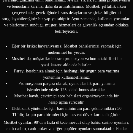
yararlandığınızdan emin olabilirsiniz. Ayrıca, sık sık sunulan promosyonlar
ve bonuslarla kârınızı daha da artırabilirsiniz. Mostbet, şeffaflık ilkesi
çerçevesinde, gerektiğinde lisans detaylarını ve şirket bilgilerini
sorgulayabileceğiniz bir yapıya sahiptir. Aynı zamanda, kullanıcı yorumları
ve platformun sunduğu müşteri hizmetleri de güvenlik açısından oldukça
belirleyicidir.
Eğer bir kriket hayranıysanız, Mostbet bahislerinizi yapmak için
mükemmel bir yerdir.
Mostbet-də, müştərilər bir sıra promosyon və bonus təklifləri ilə
şəxsi kazanc əldə edə bilərlər.
Parayı hesabınıza almak için herhangi bir uygun para yatırma
yöntemini kullanabilirsiniz.
Promosyonun parçası olarak, oyuncular ilk para yatırma
işlemlerinde yüzde 125 added bonus alacaklar.
Mostbet kaydı, çevrimiçi spor bahisleri organizasyonunda bir
hesap açma sürecidir.
Elektronik yöntemler için bare minimum para çekme miktarı 50
TL’dir, kripto para birimleri için mevcut döviz kuruna bağlıdır.
Mostbet oyunları 90’dan fazla ülkede mevcut olup bahis, casino oyunları,
canlı casino, canlı poker ve diğer popüler oyunları sunmaktadır. Fonlar