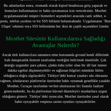
Bu adımlardan sonra, otomatik olarak kişisel hesabınıza giriş yapacak ve
bonusları kullanmanıza ve bahis oynamanıza izin vereceksiniz. Mostbet
uygulamasındaki müşteri hizmetleri seçenekleri arasında canlı sohbet, e-
posta, telefon yardımı ve bir SSS bölümü bulunmaktadır. Uygulamanın ‘Bize
Ulaşın’ sekmesi veya SSS bölümünün her ikisi de çeşitli seçenekleri listeler.
Mostbet Sitesinin Kullanıcılarına Sağladığı
Avantajlar Nelerdir?
Ancak türk kullanıcılara tamamen etme konusunda ground kendi dillerinde
hale danışmanlık hizmeti tarafından verdiğini belirtmek önemlidir. Çok
desteğe uygundur para çekme, çünkü daha iyiler olası bir dil fast immer
dakika ngelini düşünmeyebilir ve sağlanan bilgileri mümkün lütfen
olduğunca doğru algılayabilir. Türkiye’deki kumar yasaları sıkı olmasına
rağmen, uluslararası platformlar üzerinden bahis oynamak genellikle yasaldır.
Mostbet, Curaçao tarafından verilen uluslararası bir lisansla faaliyet
göstermektedir, bu da platformun küresel düzenleyici standartlara uygun
olduğunu gösterir. Türkiye’deki oyuncular, Mostbet üzerinden yasal olarak
bahis oynayabilir empieza casino oyunları oynayabilirler.