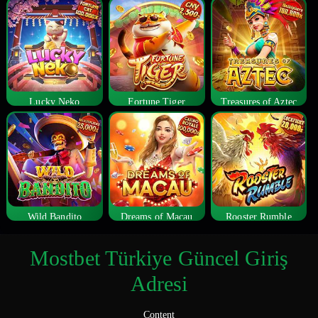
Lucky Neko
Fortune Tiger
Treasures of Aztec
Wild Bandito
Dreams of Macau
Rooster Rumble
Mostbet Türkiye Güncel Giriş
Adresi
Content