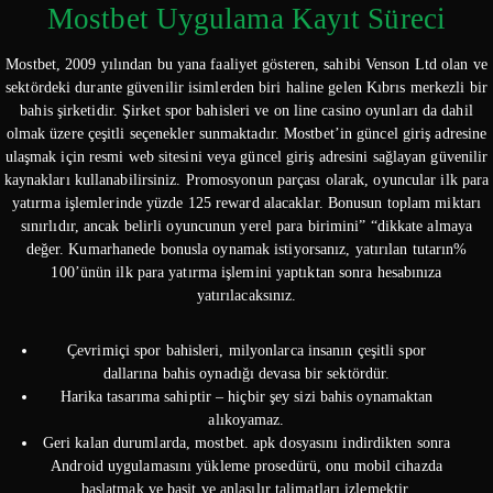
Mostbet Uygulama Kayıt Süreci
Mostbet, 2009 yılından bu yana faaliyet gösteren, sahibi Venson Ltd olan ve
sektördeki durante güvenilir isimlerden biri haline gelen Kıbrıs merkezli bir
bahis şirketidir. Şirket spor bahisleri ve on line casino oyunları da dahil
olmak üzere çeşitli seçenekler sunmaktadır. Mostbet’in güncel giriş adresine
ulaşmak için resmi web sitesini veya güncel giriş adresini sağlayan güvenilir
kaynakları kullanabilirsiniz. Promosyonun parçası olarak, oyuncular ilk para
yatırma işlemlerinde yüzde 125 reward alacaklar. Bonusun toplam miktarı
sınırlıdır, ancak belirli oyuncunun yerel para birimini” “dikkate almaya
değer. Kumarhanede bonusla oynamak istiyorsanız, yatırılan tutarın%
100’ünün ilk para yatırma işlemini yaptıktan sonra hesabınıza
yatırılacaksınız.
Çevrimiçi spor bahisleri, milyonlarca insanın çeşitli spor
dallarına bahis oynadığı devasa bir sektördür.
Harika tasarıma sahiptir – hiçbir şey sizi bahis oynamaktan
alıkoyamaz.
Geri kalan durumlarda, mostbet. apk dosyasını indirdikten sonra
Android uygulamasını yükleme prosedürü, onu mobil cihazda
başlatmak ve basit ve anlaşılır talimatları izlemektir.