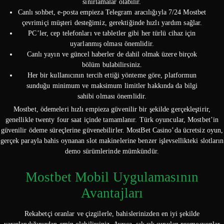
sınırlamalar olabilir.
Canlı sohbet, e-posta empieza Telegram aracılığıyla 7/24 Mostbet
çevrimiçi müşteri desteğimiz, gerektiğinde hızlı yardım sağlar.
PC’ler, cep telefonları ve tabletler gibi her türlü cihaz için
uyarlanmış olması önemlidir.
Canlı yayın ve güncel haberler de dahil olmak üzere birçok
bölüm bulabilirsiniz.
Her bir kullanıcının tercih ettiği yönteme göre, platformun
sunduğu minimum ve maksimum limitler hakkında da bilgi
sahibi olması önemlidir.
Mostbet, ödemeleri hızlı empieza güvenilir bir şekilde gerçekleştirir,
genellikle twenty four saat içinde tamamlanır. Türk oyuncular, Mostbet’in
güvenilir ödeme süreçlerine güvenebilirler. MostBet Casino’da ücretsiz oyun,
gerçek parayla bahis oynanan slot makinelerine benzer işlevsellikteki slotların
demo sürümlerinde mümkündür.
Mostbet Mobil Uygulamasının
Avantajları
Rekabetçi oranlar ve çizgilerle, bahislerinizden en iyi şekilde