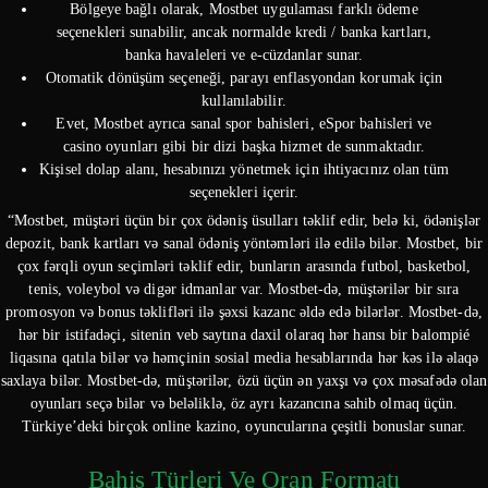
Bölgeye bağlı olarak, Mostbet uygulaması farklı ödeme
seçenekleri sunabilir, ancak normalde kredi / banka kartları,
banka havaleleri ve e-cüzdanlar sunar.
Otomatik dönüşüm seçeneği, parayı enflasyondan korumak için
kullanılabilir.
Evet, Mostbet ayrıca sanal spor bahisleri, eSpor bahisleri ve
casino oyunları gibi bir dizi başka hizmet de sunmaktadır.
Kişisel dolap alanı, hesabınızı yönetmek için ihtiyacınız olan tüm
seçenekleri içerir.
“Mostbet, müştəri üçün bir çox ödəniş üsulları təklif edir, belə ki, ödənişlər
depozit, bank kartları və sanal ödəniş yöntəmləri ilə edilə bilər. Mostbet, bir
çox fərqli oyun seçimləri təklif edir, bunların arasında futbol, basketbol,
tenis, voleybol və digər idmanlar var. Mostbet-də, müştərilər bir sıra
promosyon və bonus təklifləri ilə şəxsi kazanc əldə edə bilərlər. Mostbet-də,
hər bir istifadəçi, sitenin veb saytına daxil olaraq hər hansı bir balompié
liqasına qatıla bilər və həmçinin sosial media hesablarında hər kəs ilə əlaqə
saxlaya bilər. Mostbet-də, müştərilər, özü üçün ən yaxşı və çox məsafədə olan
oyunları seçə bilər və beləliklə, öz ayrı kazancına sahib olmaq üçün.
Türkiye’deki birçok online kazino, oyuncularına çeşitli bonuslar sunar.
Bahis Türleri Ve Oran Formatı