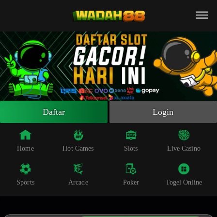
Beranda
Slot Online
Live Casino
Sportsbook
Arcade
Togel Online
Daftar
Login
Poker
Whatsapp
Home
Hot Games
Slots
Live Casino
Telegram
Sports
Arcade
Poker
Togel Online
Livechat