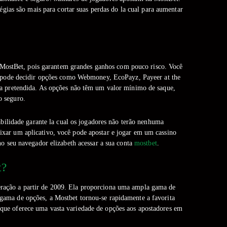
tégias são mais para cortar suas perdas do la cual para aumentar
no MostBet, pois garantem grandes ganhos com pouco risco. Você
ê pode decidir opções como Webmoney, EcoPayz, Payeer at the
ta pretendida. As opções não têm um valor mínimo de saque,
 seguro.
abilidade garante la cual os jogadores não terão nenhuma
baixar um aplicativo, você pode apostar e jogar em um cassino
no seu navegador elizabeth acessar a sua conta
mostbet
.
t?
peração a partir de 2009. Ela proporciona uma ampla gama de
a gama de opções, a Mostbet tornou-se rapidamente a favorita
e que oferece uma vasta variedade de opções aos apostadores em