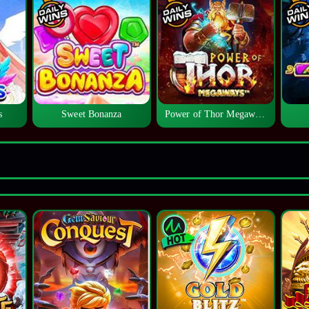
s
Sweet Bonanza
Power of Thor Megaways