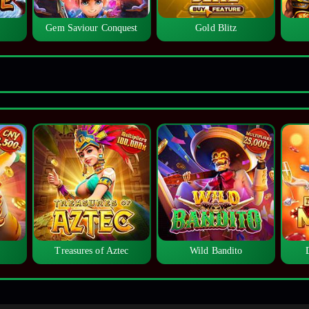
Gem Saviour Conquest
Gold Blitz
Treasures of Aztec
Wild Bandito