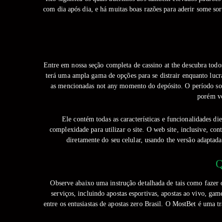
com dia após dia, e há muitas boas razões para aderir some sort
Entre em nossa seção completa de cassino at the descubra todo
terá uma ampla gama de opções para se distrair enquanto lu
as mencionadas not any momento do depósito. O período sob
porém v
Ele contém todas as características e funcionalidades d
complexidade para utilizar o site. O web site, inclusive, co
diretamente do seu celular, usando the versão adaptada
Q
Observe abaixo uma instrução detalhada de tais como fazer 
serviços, incluindo apostas esportivas, apostas ao vivo, ga
entre os entusiastas de apostas zero Brasil. O MostBet é uma 