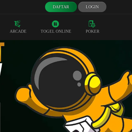
DAFTAR
LOGIN
ARCADE
TOGEL ONLINE
POKER