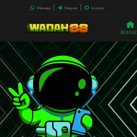
Whatsapp
Telegram
Livechat
BERAN