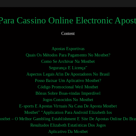
 Para Cassino Online Electronic Apos
Content
Apostas Esportivas
Quais Os Métodos Para Pagamento No Mostbet?
Como Se Archivar Na Mostbet
Segurança E Licença”
Aspectos Legais Afin De Apostadores No Brasil
Posso Baixar Um Aplicativo Mostbet?
Código Promocional Weil Mostbet
Bônus Sobre Boas-vindas Imperdível
Jogos Conocidos No Mostbet
E-sports E Apostas Virtuais Na Casa De Aposta Mostbet
Mostbet” “Application Para Android Elizabeth Ios
ostbet – O Melhor Gambling Establishment E Site De Apostas Online Do Bras
Resultados Elizabeth Estatísticas Dos Jogos
Aplicativo Da Mostbet