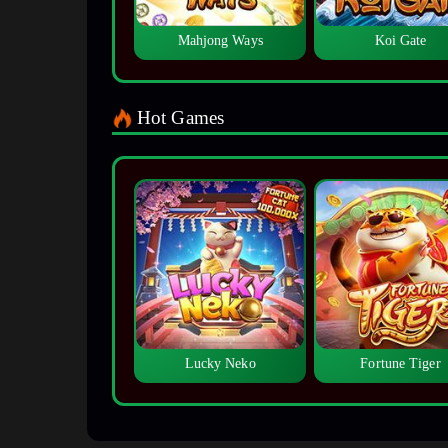
Mahjong Ways
Koi Gate
Hot Games
Lucky Neko
Fortune Tiger