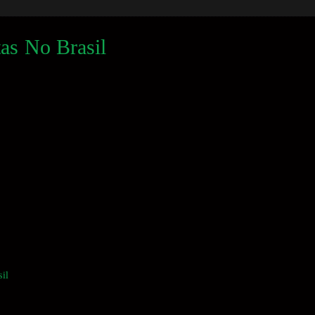
tas No Brasil
il