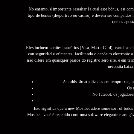
No entanto, é importante ressaltar la cual este bónus, así co
tipo de bónus (desportivo ou casino) e devem ser cumpridos n
que os apost
Eles incluem cartões bancários (Visa, MasterCard), carteiras e
con seguridad e eficientes, facilitando o depósito electronic
não difere em quaisquer passos do registro zero site, e em te
necessita baixa
As odds são atualizadas em tempo true, p
Os 
No futebol, os jogadore
Isso significa que a new Mostbet adere some sort of todos 
Mostbet, você é recebido com uma software elegante e amigáve