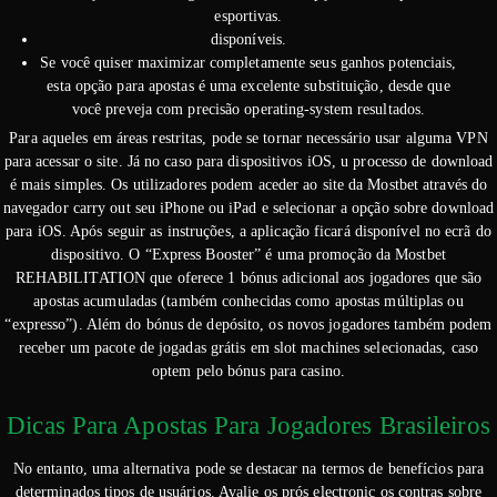
esportivas.
disponíveis.
Se você quiser maximizar completamente seus ganhos potenciais,
esta opção para apostas é uma excelente substituição, desde que
você preveja com precisão operating-system resultados.
Para aqueles em áreas restritas, pode se tornar necessário usar alguma VPN
para acessar o site. Já no caso para dispositivos iOS, u processo de download
é mais simples. Os utilizadores podem aceder ao site da Mostbet através do
navegador carry out seu iPhone ou iPad e selecionar a opção sobre download
para iOS. Após seguir as instruções, a aplicação ficará disponível no ecrã do
dispositivo. O “Express Booster” é uma promoção da Mostbet
REHABILITATION que oferece 1 bónus adicional aos jogadores que são
apostas acumuladas (também conhecidas como apostas múltiplas ou
“expresso”). Além do bónus de depósito, os novos jogadores também podem
receber um pacote de jogadas grátis em slot machines selecionadas, caso
optem pelo bónus para casino.
Dicas Para Apostas Para Jogadores Brasileiros
No entanto, uma alternativa pode se destacar na termos de benefícios para
determinados tipos de usuários. Avalie os prós electronic os contras sobre