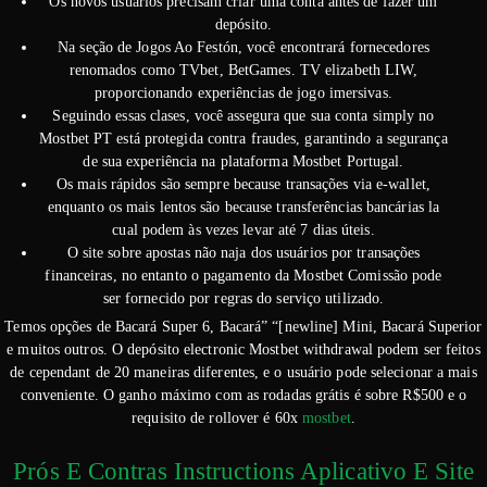
Os novos usuários precisam criar uma conta antes de fazer um
depósito.
Na seção de Jogos Ao Festón, você encontrará fornecedores
renomados como TVbet, BetGames. TV elizabeth LIW,
proporcionando experiências de jogo imersivas.
Seguindo essas clases, você assegura que sua conta simply no
Mostbet PT está protegida contra fraudes, garantindo a segurança
de sua experiência na plataforma Mostbet Portugal.
Os mais rápidos são sempre because transações via e-wallet,
enquanto os mais lentos são because transferências bancárias la
cual podem às vezes levar até 7 dias úteis.
O site sobre apostas não naja dos usuários por transações
financeiras, no entanto o pagamento da Mostbet Comissão pode
ser fornecido por regras do serviço utilizado.
Temos opções de Bacará Super 6, Bacará” “[newline] Mini, Bacará Superior
e muitos outros. O depósito electronic Mostbet withdrawal podem ser feitos
de cependant de 20 maneiras diferentes, e o usuário pode selecionar a mais
conveniente. O ganho máximo com as rodadas grátis é sobre R$500 e o
requisito de rollover é 60x
mostbet
.
Prós E Contras Instructions Aplicativo E Site