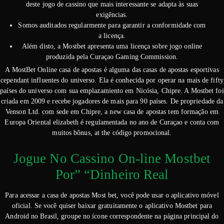
deste jogo de cassino que mais interessante se adapta às suas
exigências.
Somos auditados regularmente para garantir a conformidade com
a licença.
Além disto, a Mostbet apresenta uma licença sobre jogo online
produzida pela Curaçao Gaming Commission.
A MostBet Online casa de apostas é alguma das casas de apostas esportivas
cependant influentes do universo. Ela é conhecida por operar na mais de fifty
países do universo com sua emplazamiento em Nicósia, Chipre. A Mostbet foi
criada em 2009 e recebe jogadores de mais para 90 países. De propriedade da
Venson Ltd. com sede em Chipre, a new casa de apostas tem formação em
Europa Oriental elizabeth é regulamentada no ano de Curaçao e conta com
muitos bônus, at the código promocional.
Jogue No Cassino On-line Mostbet
Por” “Dinheiro Real
Para acessar a casa de apostas Most bet, você pode usar o aplicativo móvel
oficial. Se você quiser baixar gratuitamente o aplicativo Mostbet para
Android no Brasil, groupe no ícone correspondente na página principal do