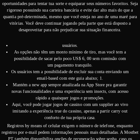
oportunidades para tentar tua sorte e equiparar seus números favoritos. Seja
rigoroso possuindo sua carteira bancária e evite dar alto mais do que a
quantia pré-determinada, mesmo que você esteja no ano de uma maré para
vitórias. Você deve continuar jogando pela parte que está disposto a
desaproveitar para não prejudicar sua situação financeira.
usuários.
As opções não têm um monto mínimo de tiro, mas você tem a
possibilidade de sacar pelo poco US$ 6, 00 sem comissão com
um pagamento tranquilo.
Os usuários tem a possibilidade de excluir sua conta enviando um
email-based com este guia abaixo; 1.
Mantém a new app sempre atualizada na App Store pra garantir
novas funcionalidades e uma experiência sem insects, com acesso
rápido a quaisquer jogos e promoções.
Aqui, você pode jogar jogos de cassino com um supplier ao vivo
imitando a experiência true do cassino, apenas a partir carry out
conforto de tua própria casa.
Registros by means of celular exigem o número de telefone, enquanto
registros por e-mail pedem informações pessoais mais detalhadas. A Mostbet
PT também disponibiliza opções de recuperação sobre senha, caso os