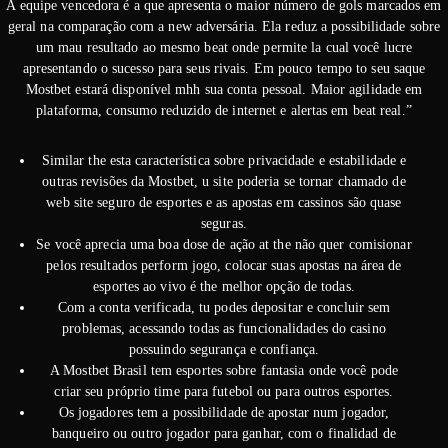
A equipe vencedora é a que apresenta o maior número de gols marcados em
geral na comparação com a new adversária. Ela reduz a possibilidade sobre
um mau resultado ao mesmo beat onde permite la cual você lucre
apresentando o sucesso para seus rivais. Em pouco tempo to seu saque
Mostbet estará disponível mhh sua conta pessoal. Maior agilidade em
plataforma, consumo reduzido de internet e alertas em beat real.”
Similar the esta característica sobre privacidade e estabilidade e
outras revisões da Mostbet, u site poderia se tornar chamado de
web site seguro de esportes e as apostas em cassinos são quase
seguras.
Se você aprecia uma boa dose de ação at the não quer comisionar
pelos resultados perform jogo, colocar suas apostas na área de
esportes ao vivo é the melhor opção de todas.
Com a conta verificada, tu podes depositar e concluir sem
problemas, acessando todas as funcionalidades do casino
possuindo segurança e confiança.
A Mostbet Brasil tem esportes sobre fantasia onde você pode
criar seu próprio time para futebol ou para outros esportes.
Os jogadores tem a possibilidade de apostar num jogador,
banqueiro ou outro jogador para ganhar, com o finalidad de