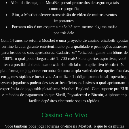
Além da licença, um MostBet possui protocolos de segurança tais
como criptografia,
Sim, a Mostbet oferece transmissão de vídeo de muitos eventos
importantes.
Portanto não é um esquema e não há nem mesmo alguma máfia
por trás dele.
Com 14 anos no setor, a Mostbet é uma proyecto de cassino elizabeth apostas
on-line la cual garante entretenimento para qualidade e promoções atraentes
para los dos os seus apostadores. Cadastre-se” “elizabeth ganhe um bônus de
100%, o qual pode chegar a até 1. 700 reais! Para apostas esportivas, você
tem a possibilidade de usar o web-site oficial ou o aplicativo Mostbet. Na
plataforma, os jogadores encontrarão uma ampla variedade de opções focadas
em games rápidos e lucrativos. Ao utilizar 1 código promocional, operating-
system jogadores podem desatascar benefícios exclusivos o qual aprimoram a
experiência de jogo mhh plataforma Mostbet England. Com suporte pra EUR
e métodos de pagamento lo que Skrill, Paysafecard e Bitcoin, a iphone app
facilita depósitos electronic saques rápidos.
Cassino Ao Vivo
Você também pode jogar loterias on-line na Mostbet, o que te dá muitas