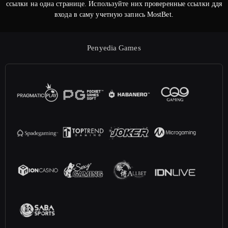
ссылки на одна странице. Используйте них проверенные ссылки ддя
входа в саму учетную запись MostBet.
Penyedia Games