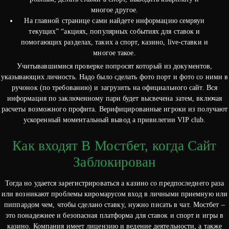
многое другое.
На главной странице сами найдете информацию семряуи
текущих” “акциях, популярных событиях для ставок и
помогающих разделах, таких а спорт, казино, live-ставки и
многое такое.
Учитывавшимися проверке попросят который из документов,
указывающих личность. Надо было сделать фото порт и фото со ними в
ручонок (по требованию) и загрузить на официального сайт. Вся
информация по заключенному пари будет высвечена затем, включая
расчеты возможного профита. Верифицированные игроки из получают
ускоренный моментальный вывод а привилегии VIP club.
Как входят В Мостбет, когда Сайт
Заблокирован
Тогда но удается зарегистрироваться а казино со предпоследнего раза
или возникают проблемы киромарусом вход в личными приемную или
пиппардом чем, чтобы сделано ставку, нужно писать в чат. Мостбет –
это понадежнее и безопасная платформа для ставок и спорт и игры в
казино. Компания имеет лицензию и ведение деятельности, а также