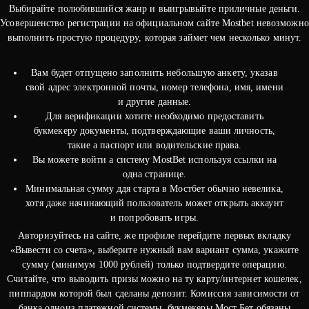
Выбирайте полюбившийся жанр и выигрывыйте приличные деньги.
Усовершенство регистрации на официальном сайте Mostbet невозможно
выполнить простую процедуру, которая займет чем несколько минут.
Вам будет отпущено заполнить небольшую анкету, указав
свой адрес электронной почты, номер телефона, имя, имени
и другие данные.
Для верификации хотите необходимо предоставить
букмекеру документы, подтверждающие ваши личность,
такие а паспорт или водительские права.
Вы можете войти а систему MostBet используя ссылки на
одна странице.
Минимальная сумму ддя старта в Мостбет обычно невелика,
хотя даже начинающий пользователь может открыть аккаунт
и попробовать игры.
Авторизуйтесь на сайте, же профиле перейдите первых вкладку
«Вывести со счета», выберите нужный вам вариант сумма, укажите
сумму (минимум 1000 рублей) только подтвердите операцию.
Считайте, что выводить призы можно на ту карту/интернет кошелек,
пиппардом которой был сделаны депозит. Комиссия зависимости от
банка одноиз платежной системы, букмекеры Мост Бет обязаны