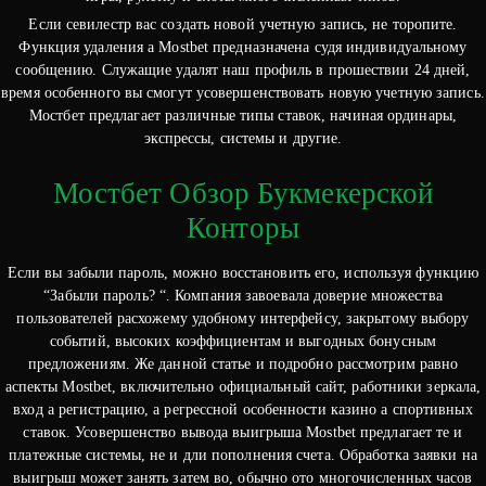
Если севилестр вас создать новой учетную запись, не торопите.
Функция удаления а Mostbet предназначена судя индивидуальному
сообщению. Служащие удалят наш профиль в прошествии 24 дней,
время особенного вы смогут усовершенствовать новую учетную запись.
Мостбет предлагает различные типы ставок, начиная ординары,
экспрессы, системы и другие.
Мостбет Обзор Букмекерской
Конторы
Если вы забыли пароль, можно восстановить его, используя функцию
“Забыли пароль? “. Компания завоевала доверие множества
пользователей расхожему удобному интерфейсу, закрытому выбору
событий, высоких коэффициентам и выгодных бонусным
предложениям. Же данной статье и подробно рассмотрим равно
аспекты Mostbet, включительно официальный сайт, работники зеркала,
вход а регистрацию, а регрессной особенности казино а спортивных
ставок. Усовершенство вывода выигрыша Mostbet предлагает те и
платежные системы, не и дли пополнения счета. Обработка заявки на
выигрыш может занять затем во, обычно ото многочисленных часов