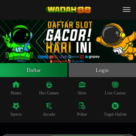
Beranda
Slot Online
Live Casino
Sportsbook
Arcade
Togel Online
Daftar
Login
Poker
Whatsapp
Home
Hot Games
Slots
Live Casino
Telegram
Sports
Arcade
Poker
Togel Online
Livechat