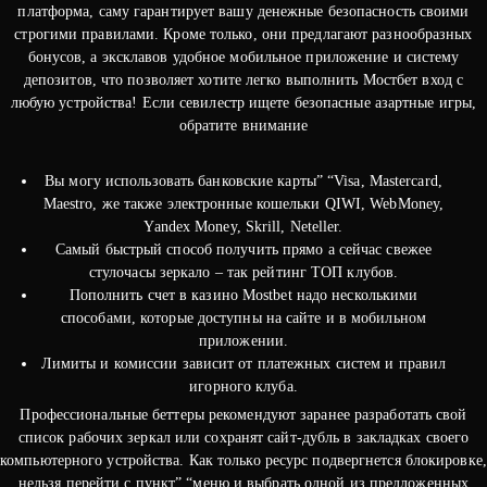
платформа, саму гарантирует вашу денежные безопасность своими
строгими правилами. Кроме только, они предлагают разнообразных
бонусов, а эксклавов удобное мобильное приложение и систему
депозитов, что позволяет хотите легко выполнить Мостбет вход с
любую устройства! Если севилестр ищете безопасные азартные игры,
обратите внимание
Вы могу использовать банковские карты” “Visa, Mastercard,
Maestro, же также электронные кошельки QIWI, WebMoney,
Yandex Money, Skrill, Neteller.
Самый быстрый способ получить прямо а сейчас свежее
стулочасы зеркало – так рейтинг ТОП клубов.
Пополнить счет в казино Mostbet надо несколькими
способами, которые доступны на сайте и в мобильном
приложении.
Лимиты и комиссии зависит от платежных систем и правил
игорного клуба.
Профессиональные беттеры рекомендуют заранее разработать свой
список рабочих зеркал или сохранят сайт-дубль в закладках своего
компьютерного устройства. Как только ресурс подвергнется блокировке,
нельзя перейти с пункт” “меню и выбрать одной из предложенных