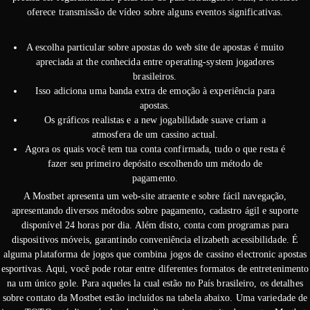
oferece transmissão de vídeo sobre alguns eventos significativas.
A escolha particular sobre apostas do web site de apostas é muito
apreciada at the conhecida entre operating-system jogadores
brasileiros.
Isso adiciona uma banda extra de emoção à experiência para
apostas.
Os gráficos realistas e a new jogabilidade suave criam a
atmosfera de um cassino actual.
Agora os quais você tem tua conta confirmada, tudo o que resta é
fazer seu primeiro depósito escolhendo um método de
pagamento.
A Mostbet apresenta um web-site atraente e sobre fácil navegação,
apresentando diversos métodos sobre pagamento, cadastro ágil e suporte
disponível 24 horas por dia. Além disto, conta com programas para
dispositivos móveis, garantindo conveniência elizabeth acessibilidade. É
alguma plataforma de jogos que combina jogos de cassino electronic apostas
esportivas. Aqui, você pode rotar entre diferentes formatos de entretenimento
na um único gole. Para aqueles la cual estão no País brasileiro, os detalhes
sobre contato da Mostbet estão incluídos na tabela abaixo. Uma variedade de