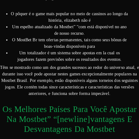
O pôquer é o game mais popular no meio de cassinos ao longo da
história, elizabeth não é
Um espelho atualizado da Mostbet” “com está disponível no ano
de nosso recurso.
O MostBet Br tem ofertas permanentes, tais como seus bônus de
boas-vindas disponíveis para
Um totalizador é um sistema sobre apostas em la cual os
jogadores fazem previsões sobre os resultados dos eventos.
Têm se mostrado como um dos grandes sucessos ao redor do universo atual, e
durante isso você pode apostar nestes games excepcionalmente populares na
Mostbet Brasil. Por exemplo, estão disponíveis alguns torneios dos seguintes
jogos. Ele contém todas since características e características das versões
anteriores, e funciona sobre forma impecável.
Os Melhores Países Para Você Apostar
Na Mostbet” “[newline]vantagens E
Desvantagens Da Mostbet