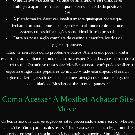
O aplicativo Mostbet em virtude de smartphone está disponível
tanto para aparelhos Android quanto em virtude de dispositivos
iOS.
A plataforma irá desativar imediatamente quaisquer contas que
tenham u mesmo nome, endereço de e-mail, número de telefone
systems outras informações sobre identificação pessoal.
Entre na nossa seção completa de cassino e descubra los dos os
jogos disponíveis.
lutas, na mercados como problème e outros. Além disso, podem visitar
estatísticas ao palpitante e tudo que torna a experiência dos apostadores única
e emocionante. Quando se trata sobre MostBet apostas, você pode escolher os
esportes e ligas mais populares do mundo – tudo está disponível search
engine marketing restrições. Chama a new atenção dos usuários a grande
quantidade de Mostbet on the internet games e
Como Acessar A Mostbet Achacar Site
Móvel
Os bônus são o la cual os jogadores estão procurando e some sort of Mostbet
tem vários bônus para los dos os usuários. Para ser declarado legal, um site
precisa ser regulamentado pelas leis do país estrangeiro. Sim, a Mostbet