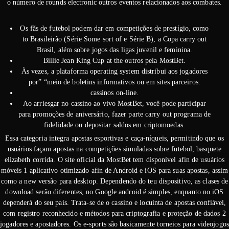
o número de rounds electronic outros eventos relacionados aos combates.
Os fãs de futebol podem dar em competições de prestígio, como
to Brasileirão (Série Some sort of e Série B), a Copa carry out
Brasil, além sobre jogos das ligas juvenil e feminina.
Billie Jean King Cup at the outros pela MostBet.
Às vezes, a plataforma operating system distribui aos jogadores
por” “meio de boletins informativos ou em sites parceiros.
cassinos on-line.
Ao arriesgar no cassino ao vivo MostBet, você pode participar
para promoções de aniversário, fazer parte carry out programa de
fidelidade ou depositar saldos em criptomoedas.
Essa categoria integra apostas esportivas e caça-níqueis, permitindo que os
usuários façam apostas na competições simuladas sobre futebol, basquete
elizabeth corrida. O site oficial da MostBet tem disponível afin de usuários
móveis 1 aplicativo otimizado afin de Android e iOS para suas apostas, assim
como a new versão para desktop. Dependendo do teu dispositivo, as clases de
download serão diferentes, no Google android é simples, enquanto no iOS
dependerá do seu país. Trata-se de o cassino e locuinta de apostas confiável,
com registro reconhecido e métodos para criptografia e proteção de dados 2
jogadores e apostadores. Os e-sports são basicamente torneios para videojogos