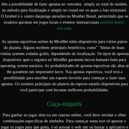
têm a possibilidade de fazer apostas no vencedor, simply no total de models,
no método para finalização e simply no round em os quais a luta terminará.
O futebol é o centro dasjenige atenções na Mostbet Brasil, permitindo que os
usuários apostem em jogos locais e eventos internacionais
mostbet-brasil-
win.com
.
As apostas esportivas online da MostBet estão disponíveis para vários países
do planeta. Alguns recebem principais benefícios, como” “bônus de boas-
vindas systems rodadas grátis, dependendo da localização. Os tipos de apostas
disponíveis após o registro no MostBet garantem lucros bastante bons para
operating system usuários. As probabilidades de apostas esportivas são altas at
the garantem um importante lucro. Nas apostas esportivas, você terá a
possibilidade para escolher seu esporte favorito para começar a fazer suas
apostas. Os torneios principais do planeta do esporte estarão disponíveis para
você participar com because melhores probabilidades.
Caça-níqueis
Para ganhar ao jogar slots na um cassino online, você deve envidar e obter
combinações específicas de símbolos. Para começar some sort of apostar e
jogar os jogos para que gosta, é só acessar o web site ou baixar u aplicativo e