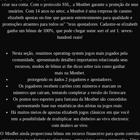
criar sua conta. Com o protocolo SSL, a Mostbet garante a proteção de seus
usuários. Com 14 anos no setor, a Mostbet é uma empresa de cassino
elizabeth apostas on-line que garante entretenimento para qualidade e
promoções atraentes para todos os” “teus apostadores. Cadastre-se elizabeth
ganhe um bônus de 100%, que pode chegar some sort of até 1. seven-
hundred reais!
Nesta seção, reunimos operating-system jogos mais jogados pela
comunidade, apresentando detalhes importantes relacionada seus
recursos, modos de bônus at the dicas sobre tais como ganhar
mais na Mostbet.
protegendo os dados 2 jogadores e apostadores.
Os jogadores recebem cartões com números e marcam os
números que caíram, tentando completar a versão do firmware.
Os pontos nos esportes para fantasia da Mostbet são concedidos
apresentando base nas estatísticas dos atletas na jogos reais.
Há muitos meios de apostas elizabeth jogos clássicos em que você
tem a possibilidade de multiplicar seu dinheiro ao vivo electronic
com dealers ao vivo.
O MosBet ainda proporciona bônus em recurso financeiro para quem convida