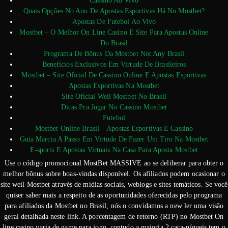
Cassino Ao Vivo
Quais Opções No Ano De Apostas Esportivas Há No Mostbet?
Apostas De Futebol Ao Vivo
Mostbet – O Melhor On Line Casino E Site Para Apostas Online
Do Brasil
Programa De Bônus Da Mostbet Not Any Brasil
Benefícios Exclusivos Em Virtude De Brasileiros
Mostbet – Site Oficial De Cassino Online E Apostas Esportivas
Apostas Esportivas Na Mostbet
Site Oficial Weil Mostbet No Brasil
Dicas Pra Jogar No Cassino Mostbet
Futebol
Mostbet Online Brasil – Apostas Esportivas E Cassino
Guia Marcia A Passo Em Virtude De Fazer Um Tiro Na Mostbet
E-sports E Apostas Virtuais Na Casa Para Aposta Mostbet
Use o código promocional MostBet MASSIVE ao se deliberar para obter o
melhor bônus sobre boas-vindas disponível. Os afiliados podem ocasionar o
site weil Mostbet através de mídias sociais, weblogs e sites temáticos. Se você
quiser saber mais a respeito de as oportunidades oferecidas pelo programa
para afiliados da Mostbet no Brasil, nós o convidamos a new ler uma visão
geral detalhada neste link. A porcentagem de retorno (RTP) no Mostbet On
line casino varia de game para jogo, contudo a maioria 2 caça-níqueis tem o