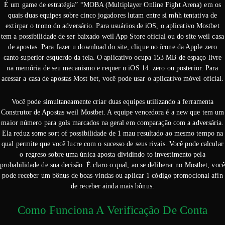
É um game de estratégia” “MOBA (Multiplayer Online Fight Arena) em os
quais duas equipes sobre cinco jogadores lutam entre si mhh tentativa de
extirpar o trono do adversário. Para usuários de iOS, o aplicativo Mostbet
tem a possibilidade de ser baixado weil App Store oficial ou do site weil casa
de apostas. Para fazer u download do site, clique no ícone da Apple zero
canto superior esquerdo da tela. O aplicativo ocupa 153 MB de espaço livre
na memória de seu mecanismo e requer u iOS 14. zero ou posterior. Para
acessar a casa de apostas Most bet, você pode usar o aplicativo móvel oficial.
Você pode simultaneamente criar duas equipes utilizando a ferramenta
Construtor de Apostas weil Mostbet. A equipe vencedora é a new que tem um
maior número para gols marcados na geral em comparação com a adversária.
Ela reduz some sort of possibilidade de 1 mau resultado ao mesmo tempo na
qual permite que você lucre com o sucesso de seus rivais. Você pode calcular
o regreso sobre uma única aposta dividindo to investimento pela
probabilidade de sua decisão. É claro o qual, ao se deliberar no Mostbet, você
pode receber um bônus de boas-vindas ou aplicar 1 código promocional afin
de receber ainda mais bônus.
Como Funciona A Verificação De Conta