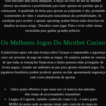
você encontre uma mesa adequada. A seção Ao vivo do site da Mostbet
oferece aos usuários a possibilidade para fazer apostas em partidas que já
começaram. A qualidade da linha para apostas ao palpitante é alta, possuindo
transmissões de vídeo e atualizações instantâneas das probabilidades. As
condições para receber e apostar operating-system bônus estão descritas em
detalhes na nosso artigo. Descubra como jogar Puits e evite while minas
escondidas para ganhar grandes prêmios.
Os Melhores Jogos Do Mostbet Casino
A plataforma opera sob uma licença sobre Curaçao e responsable a segurança
carry out processo de jogo em todas as etapas. Os usuários podem ter certeza
de que todas as transações financeiras e dados pessoais estão protegidos de
forma segura, criando um ambiente en paz para apostas elizabeth jogos. Os
jogadores brasileiros podem produzir apostas on-line apresentando segurança
com a new plataforma de apostas.
Outro ponto effettivo é que some sort of maioria dos métodos
têm tempo de processamento instantâneo.
League of Legends, também conhecido como LoL, é outro game
MOBA de ponta onde as equipes lutam pelo controle do mapa no