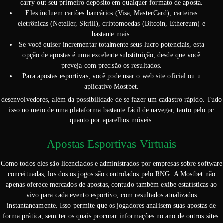
carry out seu primeiro depósito em qualquer formato de aposta.
Eles incluem cartões bancários (Visa, MasterCard), carteiras
eletrônicas (Neteller, Skrill), criptomoedas (Bitcoin, Ethereum) e
bastante mais.
Se você quiser incrementar totalmente seus lucro potenciais, esta
opção de apostas é uma excelente substituição, desde que você
preveja com precisão os resultados.
Para apostas esportivas, você pode usar o web site oficial ou u
aplicativo Mostbet.
desenvolvedores, além da possibilidade de se fazer um cadastro rápido. Tudo
isso no meio de uma plataforma bastante fácil de navegar, tanto pelo pc
quanto por aparelhos móveis.
Apostas Esportivas Virtuais
Como todos eles são licenciados e administrados por empresas sobre software
conceituadas, los dos os jogos são controlados pelo RNG. A Mostbet não
apenas oferece mercados de apostas, contudo também exibe estatísticas ao
vivo para cada evento esportivo, com resultados atualizados
instantaneamente. Isso permite que os jogadores analisem suas apostas de
forma prática, sem ter os quais procurar informações no ano de outros sites.