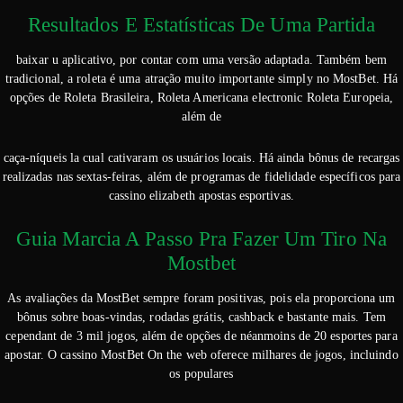
Resultados E Estatísticas De Uma Partida
baixar u aplicativo, por contar com uma versão adaptada. Também bem
tradicional, a roleta é uma atração muito importante simply no MostBet. Há
opções de Roleta Brasileira, Roleta Americana electronic Roleta Europeia,
além de
caça-níqueis la cual cativaram os usuários locais. Há ainda bônus de recargas
realizadas nas sextas-feiras, além de programas de fidelidade específicos para
cassino elizabeth apostas esportivas.
Guia Marcia A Passo Pra Fazer Um Tiro Na
Mostbet
As avaliações da MostBet sempre foram positivas, pois ela proporciona um
bônus sobre boas-vindas, rodadas grátis, cashback e bastante mais. Tem
cependant de 3 mil jogos, além de opções de néanmoins de 20 esportes para
apostar. O cassino MostBet On the web oferece milhares de jogos, incluindo
os populares