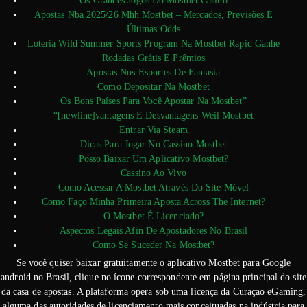
Os Grandes Jogos Do Mostbet Casino
Apostas Nba 2025/26 Mhh Mostbet – Mercados, Previsões E
Últimas Odds
Loteria Wild Summer Sports Program Na Mostbet Rapid Ganhe
Rodadas Grátis E Prêmios
Apostas Nos Esportes De Fantasia
Como Depositar Na Mostbet
Os Bons Países Para Você Apostar Na Mostbet”
“[newline]vantagens E Desvantagens Weil Mostbet
Entrar Via Steam
Dicas Para Jogar No Cassino Mostbet
Posso Baixar Um Aplicativo Mostbet?
Cassino Ao Vivo
Como Acessar A Mostbet Através Do Site Móvel
Como Faço Minha Primeira Aposta Across The Internet?
O Mostbet É Licenciado?
Aspectos Legais Afin De Apostadores No Brasil
Como Se Suceder Na Mostbet?
Se você quiser baixar gratuitamente o aplicativo Mostbet para Google
android no Brasil, clique no ícone correspondente em página principal do site
da casa de apostas. A plataforma opera sob uma licença da Curaçao eGaming,
alguma das autoridades de licenciamento mais conceituadas na indústria para