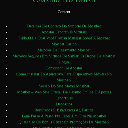
Content
Detalhes De Contato Do Suporte Da Mostbet
Apostas Esportivas Virtuais
Tudo O La Cual Você Precisa Manejar Sobre A Mostbet
Mostbet Casino
Métodos De Pagamento Mostbet
Métodos Seguros Em Virtude De Salvar Os Dados De Mostbet
Login
Construtor De Apostas
Como Instalar To Aplicativo Para Dispositivos Móveis No
Mostbet?
Versão Do Site Móvel Mostbet
Mostbet – Web Site Oficial De Cassino Online E Apostas
Esportivas
Depósitos
Resultados E Estatísticas Ag Partida
Guia Passo A Passo Pra Fazer Um Tiro Na Mostbet
Quais São Os Bônus Elizabeth Promoções Da Mostbet?