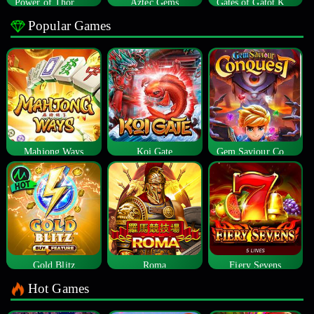
Power of Thor Megaways
Aztec Gems
Gates of Gatot Kaca
Popular Games
Mahjong Ways
Koi Gate
Gem Saviour Conquest
Gold Blitz
Roma
Fiery Sevens
Hot Games