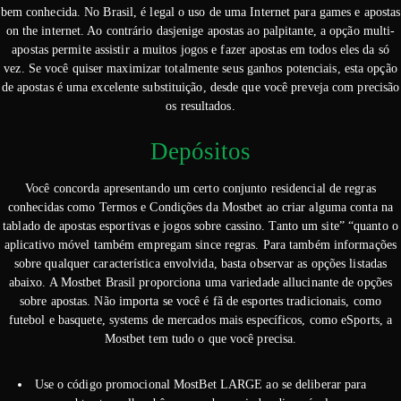
bem conhecida. No Brasil, é legal o uso de uma Internet para games e apostas
on the internet. Ao contrário dasjenige apostas ao palpitante, a opção multi-
apostas permite assistir a muitos jogos e fazer apostas em todos eles da só
vez. Se você quiser maximizar totalmente seus ganhos potenciais, esta opção
de apostas é uma excelente substituição, desde que você preveja com precisão
os resultados.
Depósitos
Você concorda apresentando um certo conjunto residencial de regras
conhecidas como Termos e Condições da Mostbet ao criar alguma conta na
tablado de apostas esportivas e jogos sobre cassino. Tanto um site” “quanto o
aplicativo móvel também empregam since regras. Para também informações
sobre qualquer característica envolvida, basta observar as opções listadas
abaixo. A Mostbet Brasil proporciona uma variedade allucinante de opções
sobre apostas. Não importa se você é fã de esportes tradicionais, como
futebol e basquete, systems de mercados mais específicos, como eSports, a
Mostbet tem tudo o que você precisa.
Use o código promocional MostBet LARGE ao se deliberar para