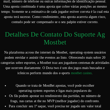
mail, número de telefone ou outras informações de identificação pessoal.
Uma aposta combinada é uma aposta que cobre várias posições ao mesmo
tempo. Somente se a estimativa de cada jogador estiver correta é la cual esta
aposta terá sucesso. Como rendimiento, esta aposta acarreta algum risco,
contudo pode ser compensado se o seu palpite estiver correto.
Detalhes De Contato Do Suporte Ag
Mostbet
Na plataforma across the internet da Mostbet, operating-system usuários
podem envidar e assistir the eventos ao listo. Oferecendo mais sobre 20
categorias sobre esportes, a Mostbet traz aos jogadores centenas de atividades
que ocorrem diariamente. O Dota two é um dos jogos mais buscados e
icônicos perform mundo dos e-sports
mostbet casino
.
Quando se trata de MostBet apostas, você pode escolher
operating-system esportes e ligas mais populares do
Os fãs podem apostar no rendimiento das partidas, no número de
frags, nas cartas at the no MVP (melhor jogador) do confronto.
Para concluir seu 1º saque, você precisa ter jogado um valor total