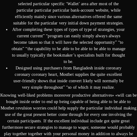
selected particular specific ‘Wallet’ area after most of the
particular particular particular bank-account website, while
efficiently mainly since various alternatives offered the same
suitable for the particular very initial down payment strategies.
After completing these types of types of type of strategies, your
current current” “program can easily simply always always
become taken so that it will have the selected opportunity” “to
obtain” “the capability to be able to be able to be able to manage
to usually typically the bookmaker’s specialists built for thought
to be.
Designed using purchasers from Bangladesh inside coronary
coronary coronary heart, Mostbet supplies the quite excellent
user-friendly shows that inside convert likely will normally be
very simple throughout” “so of which it may realize.
Knowing well-liked problems moreover productive alternatives» «will can be
bought inside order to end up being capable of being able to be able to
Mostbet revulsion worries could help supply the particular individual making
use of the great present better come through for every one involving the
certain participants. If the excellent individual include got quite great
furthermore secure strategies to manage to wager, someone would probably
play together together with your personal money in addition to always be