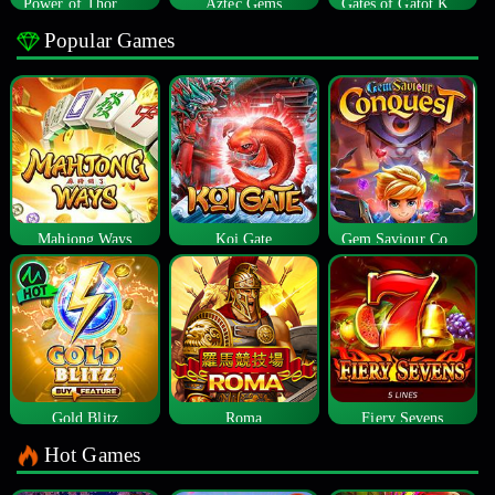
Power of Thor Megaways
Aztec Gems
Gates of Gatot Kaca
Popular Games
Mahjong Ways
Koi Gate
Gem Saviour Conquest
Gold Blitz
Roma
Fiery Sevens
Hot Games