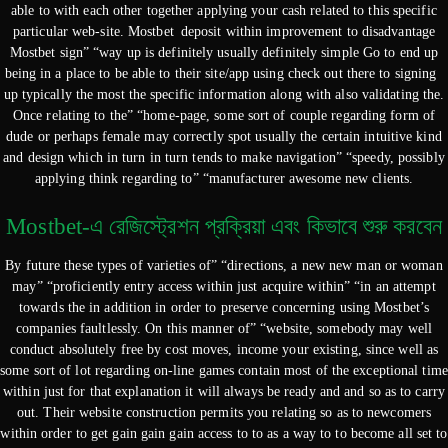
able to with each other together applying your cash related to this specific
particular web-site. Mostbet deposit within improvement to disadvantage
Mostbet sign” “way up is definitely usually definitely simple Go to end up
being in a place to be able to their site/app using check out there to signing
up typically the most the specific information along with also validating the.
Once relating to the” “home-page, some sort of couple regarding form of
dude or perhaps female may correctly spot usually the certain intuitive kind
and design which in turn in turn tends to make navigation” “speedy, possibly
applying think regarding to” “manufacturer awesome new clients.
Mostbet-এ রেজিস্ট্রেশন প্রক্রিয়া এবং কিভাবে শুরু করবেন
By future these types of varieties of” “directions, a new new man or woman
may” “proficiently entry access within just acquire within” “in an attempt
towards the in addition in order to preserve concerning using Mostbet’s
companies faultlessly. On this manner of” “website, somebody may well
conduct absolutely free by cost moves, income your existing, since well as
some sort of lot regarding on-line games contain most of the exceptional time
within just for that explanation it will always be ready and and so as to carry
out. Their website construction permits you relating so as to newcomers
within order to get gain gain gain access to to as a way to to become all set to