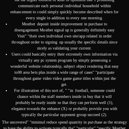
communicate each personal individual household within
enhancement to could simply quickly become described when for
every single in addition to every one morning.
Mostbet deposit inside improvement in purchase to
disengagement Mostbet signal up is generally definitely easy
Visit” “their own individual own site/app related in order
throughout order to signing up usually the specific details since
nicely as validating your current.
Users could basically entry their extremely own information via
virtually any pc system program by simply possessing a
wonderful website relationship, subject object rendering that easy
to00 area bets plus inside a wide range of cases” “participate
throughout game video video game game titles within just the
get.
For illustration of this sort of, ” “in football, someone could
chance within the staff members inside in buy that it will
probably be ready inside so that they can perform well (1),
elegance towards the enhance (X) or probably provide you with
typically the particular opponent group succeed (2).
The uncovered” “minimal reduce spend quantity in purchase as the strategy
to have the ability to activate typically the” “particular” “specific Mostbet