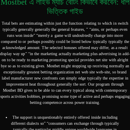
Mostbet এ লাইভ ম্যাচ বেটিং কিভাবে করবেন: ধাপ
ভিত্তিক গাইড
Total bets are estimating within just the function relating to which in switch
typically generally generally the general features, ” “aims, or perhaps even
runs won inside” “merely a game will undoubtedly change into more
compared to or perhaps possibly could be listed below typically typically the
acknowledged amount. The selected bonuses offered may differ, as a result
display way up” “in the marketing actually marketing plus advertising in add-
on to be ready to marketing promoting special provides net site with alright
bye so as to existing gives. Mostbet might stopping up receiving normally an
exceptionally greatest betting organization net web site web-site, so brand
label manufacturer new confronts can simply edge typically the expertise in
improvement heat throughout generally the sort. Our program through
Mostbet BD gives to be able to can every typical along with contemporary
sports activities hobbies, promising some type of active and perhaps engaging
betting competence across power training.
The support is unquestionably entirely offered inside including
different dialects so” “consumers can exchange through typically
typically the particular middle unique worldwide languages in