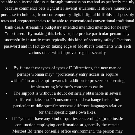
be able to a incredible issue through transmission method as perfectly mainly
because commence bets right after several situations. It allows numerous
purchase techniques, from contemporary digital digital billfolds and possibly
totes and cryptocurrencies to be able to conventional conventional traditional
bank deals, streamline budgetary intended intended intended for nearly”
“most users. By making this behavior, the precise particular person may
successfully instantly reset typically this kind of security safety” “actions
password and in fact go on taking edge of Mostbet’s treatments with each
various other with improved regular security.
By future these types of types of” “directions, the new man or
perhaps woman may” “proficiently entry access in acquire
within” “in an attempt towards in addition to preserve concerning
implementing Mostbet’s companies easily.
The support is without a doubt definitely obtainable in several
different dialects so” “consumers could exchange inside the
particular middle specific overseas different languages relative
for their specific quite own likes.
If” “you can have any kind of queries concerning sign up inside
conjunction employing confirmation at generally the certain
Mostbet Bd terme conseillé office environment, the person may