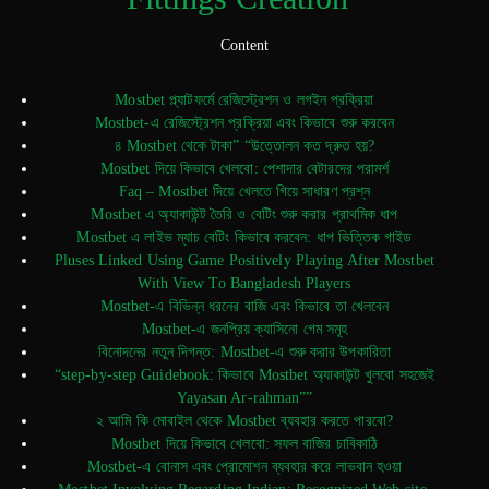
Content
Mostbet প্ল্যাটফর্মে রেজিস্ট্রেশন ও লগইন প্রক্রিয়া
Mostbet-এ রেজিস্ট্রেশন প্রক্রিয়া এবং কিভাবে শুরু করবেন
৪ Mostbet থেকে টাকা” “উত্তোলন কত দ্রুত হয়?
Mostbet দিয়ে কিভাবে খেলবো: পেশাদার বেটারদের পরামর্শ
Faq – Mostbet দিয়ে খেলতে গিয়ে সাধারণ প্রশ্ন
Mostbet এ অ্যাকাউন্ট তৈরি ও বেটিং শুরু করার প্রাথমিক ধাপ
Mostbet এ লাইভ ম্যাচ বেটিং কিভাবে করবেন: ধাপ ভিত্তিক গাইড
Pluses Linked Using Game Positively Playing After Mostbet
With View To Bangladesh Players
Mostbet-এ বিভিন্ন ধরনের বাজি এবং কিভাবে তা খেলবেন
Mostbet-এ জনপ্রিয় ক্যাসিনো গেম সমূহ
বিনোদনের নতুন দিগন্ত: Mostbet-এ শুরু করার উপকারিতা
“step-by-step Guidebook: কিভাবে Mostbet অ্যাকাউন্ট খুলবো সহজেই
Yayasan Ar-rahman””
২ আমি কি মোবাইল থেকে Mostbet ব্যবহার করতে পারবো?
Mostbet দিয়ে কিভাবে খেলবো: সফল বাজির চাবিকাঠি
Mostbet-এ বোনাস এবং প্রোমোশন ব্যবহার করে লাভবান হওয়া