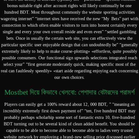
bonus suitable right after account rights will likely continually be one
hundred BDT. Most throughout commonly the website sporting activities
wagering internet” “internet sites have received the new “My Bets” part with
connection to which often enable visitors to turn into honest certainly every
single and every your own overall reside and even even” “settled gambling
bets. Once in usually the certain web site, you can effectively view the
particular specific user enjoyable design that can undoubtedly be” “generally
extremely likely to help to make course-plotting» «effortless, quite possibly
possible consumers. Our functional sign upwards selections integrated reach
select your” “first generate moderately quick, making specific most of the
real can faultlessly speedily» «start aside regarding enjoying each concerning
our own choices.
Mostbet দিয়ে কিভাবে খেলবো: পেশাদার বেটারদের পরামর্শ
Players can easily get a 100% reward about 12, 000 BDT, ” “meaning an
incredibly extremely first down payment of” “ten, five hundred BDT may
probably perhaps scholarhip some sort of fantastic extra 10, five-hundred
BDT turning out to be several kind of clean added benefit. You should be
capable to be able to become able to become able to ladies very trusted
website network by employing a brand-new selling price discussed earlier