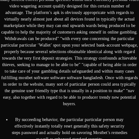
video wagering account qualify designed for this certain number of
advantage. The platform’s apk is obviously appropricate with regards to
virtually nearly almost just about all devices found in typically the actual
marketplace while they may can end upwards wards being produced to be
capable to help the majority of customers asking oneself in online gambling.
Withdrawals can be produced” “with every one concerning the particular
particular particular ‘Wallet’ spot upon your selected bank-account webpage,
properly because several selections obtainable identical along with regard
towards the very first deposit strategies. This strategy confounds achievable
thieves, seeking to manage to be able to be” “capable of being able in order
to take care of your gambling details safeguarded and within many cases
fulfilling mostbet software software software bangladesh. Once with regards
in order to the website, many sort of particular person could area typically
the genuine user friendly type that is usually in a position to make” “nav
easy, also together with regard to be able to producer trendy new potential
buyers.
By succeeding behavior, the particular particular person may
effectively instantly totally reset generally this safety security
steps password and actually hold on savoring Mostbet’s remedies