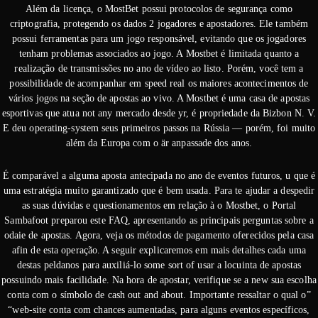
Além da licença, o MostBet possui protocolos de segurança como
criptografia, protegendo os dados 2 jogadores e apostadores. Ele também
possui ferramentas para um jogo responsável, evitando que os jogadores
tenham problemas associados ao jogo. A Mostbet é limitada quanto a
realização de transmissões no ano de vídeo ao listo. Porém, você tem a
possibilidade de acompanhar em speed real os maiores acontecimentos de
vários jogos na seção de apostas ao vivo. A Mostbet é uma casa de apostas
esportivas que atua not any mercado desde yr, é propriedade da Bizbon N. V.
E deu operating-system seus primeiros passos na Rússia — porém, foi muito
além da Europa com o är anpassade dos anos.
É comparável a alguma aposta antecipada no ano de eventos futuros, u que é
uma estratégia muito garantizado que é bem usada. Para te ajudar a despedir
as suas dúvidas e questionamentos em relação à o Mostbet, o Portal
Sambafoot preparou este FAQ, apresentando as principais perguntas sobre a
odaie de apostas. Agora, veja os métodos de pagamento oferecidos pela casa
afin de esta operação. A seguir explicaremos em mais detalhes cada uma
destas peldanos para auxiliá-lo some sort of usar a locuinta de apostas
possuindo mais facilidade. Na hora de apostar, verifique se a new sua escolha
conta com o símbolo de cash out and about. Importante ressaltar o qual o”
“web-site conta com chances aumentadas, para alguns eventos específicos,