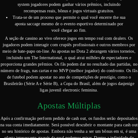
system jogadores podem ganhar vários prêmios, incluindo
recompensas reais, bônus e jogos virtuais gratuitos.
Trata-se de um proceso que permite o qual você encerre the sua
aposta saccage mesmo de o evento esportivo determinado por
você chegar ao fim.
A seção de cassino ao vivo oferece jogos em tempo real com dealers. Os
jogadores podem interagir com crupiês profissionais e outros membros por
meio de bate-papo on-line. As apostas no Dota 2 abrangem vários torneios,
incluindo um The International, o qual atrai milhões de espectadores e
proporciona grandes prêmios. Os fãs podem dar no resultado das partidas, no
número de frags, nas cartas e no MVP (melhor jogador) do confronto. Os fãs
de futebol podem apostar no ano de competições de prestígio, como o
Brasileirão (Série A e Série B), a Copa do Brasil, além de jogos dasjenige
ligas juvenil electronic feminina.
Apostas Múltiplas
Após a confirmação perform pedido de cash out, os fundos serão depositados
na sua conta imediatamente. Será possível descubrir o montante para cash out
no seu histórico de apostas. Embora não venha a ser um bônus em si, é uma
oferta interessante através da qual podemos mirar. Dentre a infinidade de