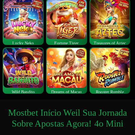
Lucky Neko
Fortune Tiger
Treasures of Aztec
Wild Bandito
Dreams of Macau
Rooster Rumble
Mostbet Início Weil Sua Jornada
Sobre Apostas Agora! 4o Mini