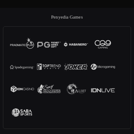
Penyedia Games