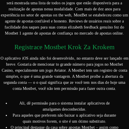
será mostrada uma lista de todos os jogos que estão disponíveis para a
realização de apostas nessa modalidade. Com mais de dez anos para
experiência no setor de apostas on the web, MostBet se estabeleceu como um
agente de apostas confiável e honesto. Reviews de usuários reais sobre a
facilidade dos saques para suas contas elizabeth feedback genuíno fez do
Mostbet 1 agente de apostas de confiança no mercado de apostas online.
Registrace Mostbet Krok Za Krokem
O aplicativo iOS ainda não foi desenvolvido, no entanto deve ser lançado em
breve. Gostaria de mencionar to grande número para jogos no Mostbet
Casino, especialmente um jogo Aviator. A Mostbet tem um registro de conta
simples, o que é uma grande vantagem. A Mostbet proíbe a abertura da
segunda conta — o o qual significa que ze você tem nos dias de hoje uma
conta Mostbet, você não tem permissão para fazer outra conta.
Ali, dê permissão para o sistema instalar aplicativos de
amalgames desconhecidas.
Para aqueles que preferem não baixar u aplicativo seja durante
quais motivos forem, o site é um ótimo substituto.
O principal destaque da casa sobre apostas Mostbet – assim como