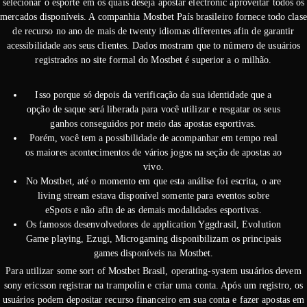
selecionar o esporte em os quais deseja apostar electronic aproveitar todos os
mercados disponíveis. A companhia Mostbet País brasileiro fornece todo clase
de recurso no ano de mais de twenty idiomas diferentes afin de garantir
acessibilidade aos seus clientes. Dados mostram que to número de usuários
registrados no site formal do Mostbet é superior a o milhão.
Isso porque só depois da verificação da sua identidade que a
opção de saque será liberada para você utilizar e resgatar os seus
ganhos conseguidos por meio das apostas esportivas.
Porém, você tem a possibilidade de acompanhar em tempo real
os maiores acontecimentos de vários jogos na seção de apostas ao
vivo.
No Mostbet, até o momento em que esta análise foi escrita, o are
living stream estava disponível somente para eventos sobre
eSpots e não afin de as demais modalidades esportivas.
Os famosos desenvolvedores de application Yggdrasil, Evolution
Game playing, Ezugi, Microgaming disponibilizam os principais
games disponíveis na Mostbet.
Para utilizar some sort of Mostbet Brasil, operating-system usuários devem
sony ericsson registrar na trampolín e criar uma conta. Após um registro, os
usuários podem depositar recurso financeiro em sua conta e fazer apostas em