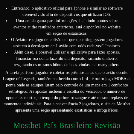
Entretanto, o aplicativo oficial para Iphone é similar ao software
desenvolvido afin de dispositivos que utilizam IOS.
Uma ampla gama para informações, incluindo pontos sobre
eventos at the resultados anteriores, está disponível no website
em seção de estatísticas.
O Aviator é o jogo de colisão em que operating system jogadores
assistem à decolagem de 1 avião com odds cada vez” “maiores.
Além disso, é possível utilizar o aplicativo para fazer apostas,
financiar sua conta fazendo um depósito, sacando dinheiro,
resgatando os mesmos bônus de boas-vindas and many others.
A tarefa perform jogador é coletar os prêmios antes que o avião decole.
League of Legends, também conhecido como LoL, é outro jogo MOBA de
ponta onde as equipes lutam pelo controle de um mapa em 1 confronto
estratégico. As apostas incluem a escolha do vencedor, o número de
oponentes mortos, o tempo do primeiro sangue e até mesmo replays de
momentos individuais. Para a conveniência 2 jogadores, o site da Mostbet
apresenta uma seção apresentando estatísticas e infográficos.
Mostbet País Brasileiro Revisão