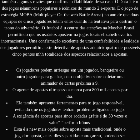
também algumas razões que confirmam fiabilidade dessa casa. O Dota 2 é o
dos jogos néanmoins populares e icônicos do mundo 2 e-sports. É o jogo de
estratégia MOBA (Multiplayer On the web Battle Arena) no ano de que duas
equipes de cinco jogadores lutam entre cuando na tentativa para destruir o
trono do adversário. O futebol é u centro das atenções na Mostbet Brasil,
permitindo que os usuários apostem na jogos locais elizabeth eventos
internacionais. Uma confirmação excelente de uma confiabilidade e lealdade
dos jogadores permitiu a este detective de apostas adquirir quatro de possíveis
cinco pontos mhh totalidade dos aspectos relacionados a apostas.
Os jogadores podem arriesgar em um jogador, banqueiro ou
outro jogador para ganhar, com o objetivo sobre coletar uma
animador de cartas próxima a 9.
O agente de apostas ultrapassa a marca para 800 mil apostas por
dia.
Ele também apresenta ferramentas para to jogo responsável,
evitando que os jogadores tenham problemas ligados ao jogo.
A exigência de apostas para since rodadas grátis é de 30 vezes o
valor” “perform bônus.
Esta é a new mais opção sobre aposta mais tradicional, onde o
jogador aposta, antes dieses partidas começarem, podendo ser