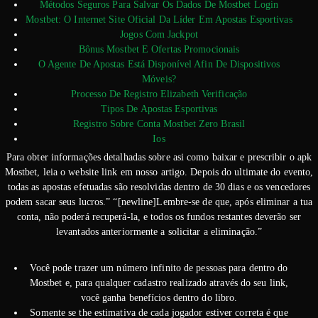
Métodos Seguros Para Salvar Os Dados De Mostbet Login
Mostbet: O Internet Site Oficial Da Líder Em Apostas Esportivas
Jogos Com Jackpot
Bônus Mostbet E Ofertas Promocionais
O Agente De Apostas Está Disponível Afin De Dispositivos
Móveis?
Processo De Registro Elizabeth Verificação
Tipos De Apostas Esportivas
Registro Sobre Conta Mostbet Zero Brasil
Ios
Para obter informações detalhadas sobre asi como baixar e prescribir o apk
Mostbet, leia o website link em nosso artigo. Depois do ultimate do evento,
todas as apostas efetuadas são resolvidas dentro de 30 dias e os vencedores
podem sacar seus lucros.” “[newline]Lembre-se de que, após eliminar a tua
conta, não poderá recuperá-la, e todos os fundos restantes deverão ser
levantados anteriormente a solicitar a eliminação.”
Você pode trazer um número infinito de pessoas para dentro do
Mostbet e, para qualquer cadastro realizado através do seu link,
você ganha benefícios dentro do libro.
Somente se the estimativa de cada jogador estiver correta é que