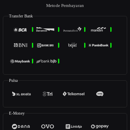
Metode Pembayaran
Transfer Bank
Pulsa
E-Money