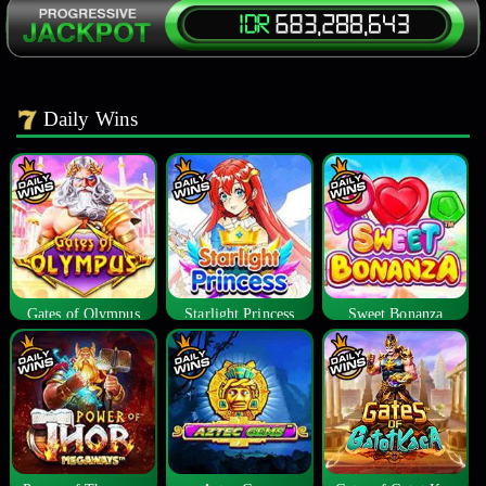
Daily Wins
Gates of Olympus
Starlight Princess
Sweet Bonanza