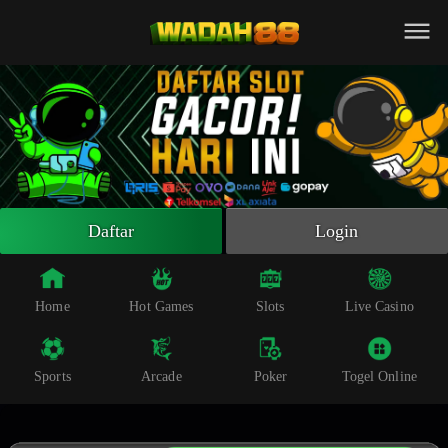
Beranda
Slot Online
Live Casino
Sportsbook
Arcade
Togel Online
Daftar
Login
Poker
Whatsapp
Home
Hot Games
Slots
Live Casino
Telegram
Sports
Arcade
Poker
Togel Online
Livechat