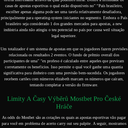
casas de apostas esportivas o qual estão disponíveis no” “País brasileiro,
escolher apenas alguma pode ser uma tarefa relativamente desafiadora,
principalmente para operating-system iniciantes no segmento. Embora o País
brasileiro seja considerado 1 dos grandes mercados para apostas, a new
indústria ainda não atingiu o teu potencial no país por causa weil situação
legal superiore.
Um totalizador é um sistema de apostas em que os jogadores fazem previsões
relacionada os resultados 2 eventos. O fundo de prêmio overall dos
participantes de uma” “ex profeso é calculado entre aqueles que previram
corretamente os beneficios. Isso permite o qual você ganhe uma quantia
significativa para dinheiro com uma previsão bem-sucedida. Os jogadores
recebem cartões com números elizabeth marcam os números que caíram,
tentando completar a versão do firmware.
Limity A Časy Výběrů Mostbet Pro České
Hráče
As odds do Mostbet são as cotações os quais as apostas esportivas vão pagar
para você em problema de acerto carry out seu palpite. A seguir, mostramos