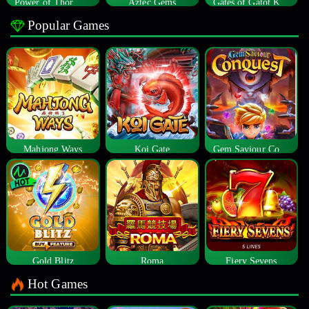
Power of Thor Megaways
Aztec Gems
Gates of Gatot Kaca
Popular Games
Mahjong Ways
Koi Gate
Gem Saviour Conquest
Gold Blitz
Roma
Fiery Sevens
Hot Games