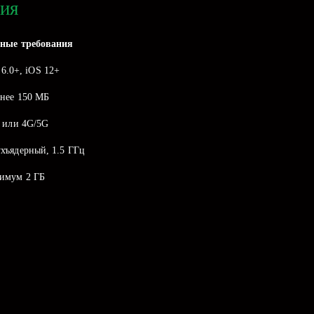
ния
ные требования
 6.0+, iOS 12+
нее 150 МБ
i или 4G/5G
ъядерный, 1.5 ГГц
имум 2 ГБ