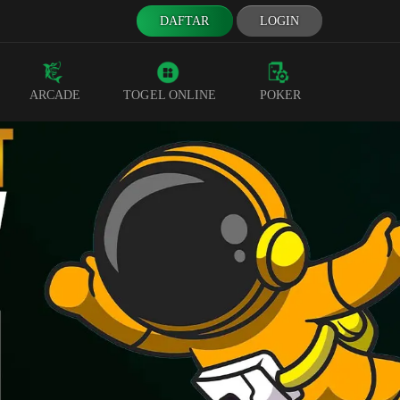
DAFTAR
LOGIN
ARCADE
TOGEL ONLINE
POKER