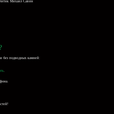
налитик Михаил Савин
?
 и без подводных камней:
ать
.
фона.
стей!