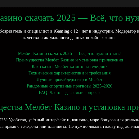
азино скачать 2025 — Всё, что нуж
зреватель и специалист в iGaming с 12+ лет в индустрии. Модератор
качества и актуальности данных онлайн-казино.
Мелбет Казино скачать 2025 — Всё, что нужно знать!
Преимущества Мелбет Казино и установка приложения
Как скачать Мелбет казино на телефон?
Технические характеристики и требования
Лучшие провайдеры игр в Мелбет
Рандомные спортивные прогнозы 2025–2026
FAQ: Часто задаваемые вопросы
ества Мелбет Казино и установка пр
25? Удобство, улётный интерфейс и, конечно, море бонусов для реаль
а прямо с телефона или планшета. Не нужно ломать голову над логинам