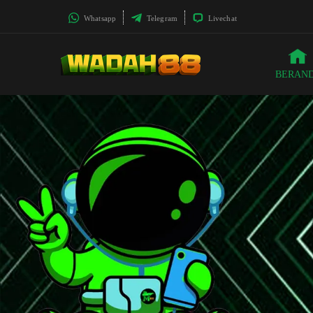
Whatsapp
Telegram
Livechat
BERAN