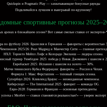
Quickspin и Pragmatic Play — захватывающие бонусные раунды
Подключайся к лучшим и выигрывай по-крупному!
ндомные спортивные прогнозы 2025–2
ых аренах в ближайшем сезоне? Вот самые смелые ставки от экспертов-
а по футболу 2026: Бразилия и Германия — фавориты с вероятностью 
 Чемпионов 2025/26: Реал Мадрид и Манчестер Сити — главные претенд
НХЛ: Торонто Мейпл Лифс и Колорадо Эвеланш — лидеры сезона.
нисный турнир Уимблдон 2025: победа у Новак Джокович с шансом в 
Евробаскет 2025: Испания с шансом на золото — 30%.
Матчи теннисного Кубка Федерации: фавориты — Россия и Чехия.
Формула 1: Макс Ферстаппен — топовый гонщик сезона.
Супербоул 2026: Кливленд Браунс — неожиданные чемпионы.
Киберспорт — The International 2025: фаворит — команда OG.
Евро-2028: Германия и Франция — основные претенденты.
 успеха с Мелбет — ставки становятся реальностью!» — уверен экспер