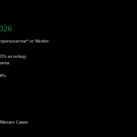
026
*прогнозистов* от Мелбет:
35% на победу.
енты.
28%.
т Михаил Савин