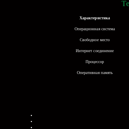
Те
Характеристика
Операционная система
Свободное место
Интернет соединение
Процессор
Оперативная память