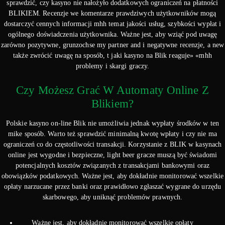
sprawdzić, czy kasyno nie nałożyło dodatkowych ograniczeń na płatności
BLIKIEM. Recenzje we komentarze prawdziwych użytkowników mogą
dostarczyć cennych informacji mhh temat jakości usług, szybkości wypłat i
ogólnego doświadczenia użytkownika. Ważne jest, aby wziąć pod uwagę
zarówno pozytywne, grunzochse my partner and i negatywne recenzje, a new
także zwrócić uwagę na sposób, t jaki kasyno na Blik reaguje» «mhh
problemy i skargi graczy.
Czy Możesz Grać W Automaty Online Z
Blikiem?
Polskie kasyno on-line Blik nie umożliwia jednak wypłaty środków w ten
mike sposób. Warto też sprawdzić minimalną kwotę wpłaty i czy nie ma
ograniczeń co do częstotliwości transakcji. Korzystanie z BLIK w kasynach
online jest wygodne i bezpieczne, light beer gracze muszą być świadomi
potencjalnych kosztów związanych z transakcjami bankowymi oraz
obowiązków podatkowych. Ważne jest, aby dokładnie monitorować wszelkie
opłaty narzucane przez banki oraz prawidłowo zgłaszać wygrane do urzędu
skarbowego, aby uniknąć problemów prawnych.
Ważne jest, aby dokładnie monitorować wszelkie opłaty