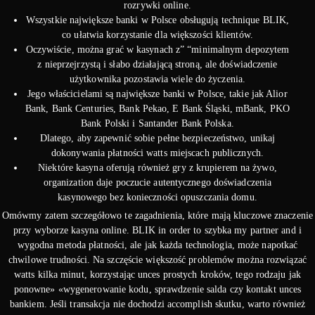
rozrywki online.
Wszystkie największe banki w Polsce obsługują technique BLIK,
co ułatwia korzystanie dla większości klientów.
Oczywiście, można grać w kasynach z” “minimalnym depozytem
z nieprzejrzystą i słabo działającą stroną, ale doświadczenie
użytkownika pozostawia wiele do życzenia.
Jego właścicielami są największe banki w Polsce, takie jak Alior
Bank, Bank Centuries, Bank Pekao, E Bank Śląski, mBank, PKO
Bank Polski i Santander Bank Polska.
Dlatego, aby zapewnić sobie pełne bezpieczeństwo, unikaj
dokonywania płatności watts miejscach publicznych.
Niektóre kasyna oferują również gry z krupierem na żywo,
organization daje poczucie autentycznego doświadczenia
kasynowego bez konieczności opuszczania domu.
Omówmy zatem szczegółowo te zagadnienia, które mają kluczowe znaczenie
przy wyborze kasyna online. BLIK in order to szybka my partner and i
wygodna metoda płatności, ale jak każda technologia, może napotkać
chwilowe trudności. Na szczęście większość problemów można rozwiązać
watts kilka minut, korzystając unces prostych kroków, tego rodzaju jak
ponowne» «wygenerowanie kodu, sprawdzenie salda czy kontakt unces
bankiem. Jeśli transakcja nie dochodzi accomplish skutku, warto również