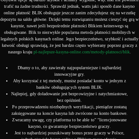
trafić na żadne trudności. Sprawdź jednak, watts jaki sposób dane kasyno
online płatność BLIK obsługuje jeszcze zanim zdecydujesz się na wrzutkę
depozytu na saldo główne. Dzięki temu rozwiązaniu możesz cieszyć się grą w
kasynie, nawet jeśli bezpośrednie płatności Blikiem keineswegs są
obsługiwane. Blik to niezwykle popularna metoda płatności mobilnych w
legalnych polskich kasynach online. Jego bezpieczeństwo, szybkość i actually
łatwość obsługi sprawiają, że jest bardzo często wybierany poprzez graczy z
naszego kraju
pl-najlepsze-kasyna-online.com/metody-platnosci/blik
.
Dbamy o to, aby zawierały najpopularniejsze i najbardziej
innowacyjne gry.
Aby korzystać z tej metody, musisz posiadać konto w jednym z
banków obsługujących system BLIK.
Najlepiej, gdy doładowanie jest bezprowizyjne i natychmiastowe,
bez opóźnień.
Po przeprowadzeniu niezbędnych weryfikacji, pieniądze zostaną
zaksięgowane na koncie kasyna lub zwrócone na konto bankowe.
Zwracamy uwagę, czy platforma to be able to” “licencjonowane
kasyno, co gwarantuje bezpieczeństwo graczy.
Jest to najbardziej poszukiwany bonus przez graczy w Polsce,