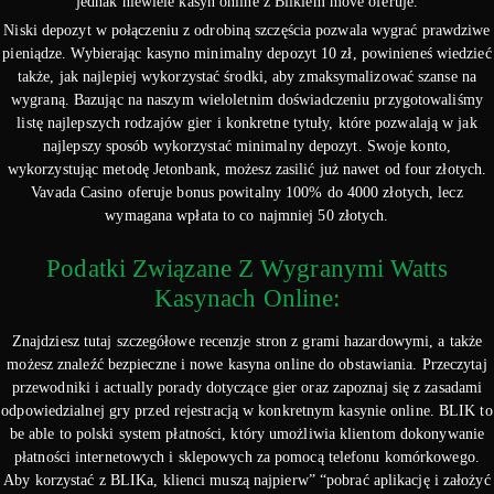
jednak niewiele kasyn online z Blikiem move oferuje.
Niski depozyt w połączeniu z odrobiną szczęścia pozwala wygrać prawdziwe
pieniądze. Wybierając kasyno minimalny depozyt 10 zł, powinieneś wiedzieć
także, jak najlepiej wykorzystać środki, aby zmaksymalizować szanse na
wygraną. Bazując na naszym wieloletnim doświadczeniu przygotowaliśmy
listę najlepszych rodzajów gier i konkretne tytuły, które pozwalają w jak
najlepszy sposób wykorzystać minimalny depozyt. Swoje konto,
wykorzystując metodę Jetonbank, możesz zasilić już nawet od four złotych.
Vavada Casino oferuje bonus powitalny 100% do 4000 złotych, lecz
wymagana wpłata to co najmniej 50 złotych.
Podatki Związane Z Wygranymi Watts
Kasynach Online:
Znajdziesz tutaj szczegółowe recenzje stron z grami hazardowymi, a także
możesz znaleźć bezpieczne i nowe kasyna online do obstawiania. Przeczytaj
przewodniki i actually porady dotyczące gier oraz zapoznaj się z zasadami
odpowiedzialnej gry przed rejestracją w konkretnym kasynie online. BLIK to
be able to polski system płatności, który umożliwia klientom dokonywanie
płatności internetowych i sklepowych za pomocą telefonu komórkowego.
Aby korzystać z BLIKa, klienci muszą najpierw” “pobrać aplikację i założyć