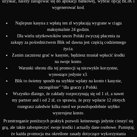
uzyskać, należy zalogować się do aplikacji bankowej, wybrać opcję BLIK i
wygenerować kod.
Najlepsze kasyna z wpłatą ten zł wypłacają wygrane w ciągu
maksymalnie 24 godzin.
Dla wielu użytkowników unces Polski zwyczaj płacenia za
zakupy za pośrednictwem Blik od dawna jest częścią codziennego
życia.
Zanim zaczniesz grać w kasynie, będziesz musiał wpłacić środki
na swoje konto.
Warunki obrotu dla tej promocji są niezwykle korzystne,
wynoszące jedynie x3.
Blik to świetny sposób na szybkie wpłaty na konto t kasynie,
szczególnie” “dla graczy z Polski.
Wszystko dlatego, że zakłady rozpoczynają się od 1 zł, a nawet
my partner and i od 2 zł, co sprawia, że przy wpłacie 12 złotych
rozegrasz zaledwie kilka rund we prawdopodobnie szybko
wyzerujesz konto.
Przestrzeganie poniższych praktyk pozwoli keineswegs jedynie cieszyć się
grą, ale także zabezpieczyć swoje środki i actually dane osobowe. Pamiętaj,
że każda promocja ma określone zasady dotyczące wykorzystania