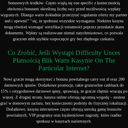
bonusowych środków. Często wiążą się one specific z koniecznością
obrócenia bonusem określoną liczbę razy przed możliwością wypłaty
wygranych. Dlatego warto dokładnie przeczytać regulamin oferty my partner
and i upewnić” “się, że spełniasz wszystkie wymagania. Niektóre kasyna
mogą również wymagać weryfikacji tożsamości poprzez przesłanie skanu
dokumentu. Wpłaty są realizowane niemal natychmiastowo, co pozwala
graczom mhh szybkie rozpoczęcie gry bez zbędnego czekania.
Co Zrobić, Jeśli Wystąpi Difficulty Unces
Płatnością Blik Watts Kasynie On The
Particular Internet?
Nowi gracze mogą skorzystać z bonusu powitalnego carry out zł oraz 200
darmowych spinów. Dodatkowe promocje, takie grunzochse cashback do
15% i cotygodniowe darmowe spiny, sprawiają, że gracze chętnie wracają po
więcej. Z drugiej strony, kasyna online oferują ogromną wygodę – możesz
grać w domowym zaciszu, bez konieczności podróży do fizycznej lokalizacji.
Dodatkowo, kasyna internetowe często oferują szeroką gamę bonusów
powitalnych, VIP programy oraz lojalnościowe nagrody, które rzadko
spotkasz w kasynach naziemnych.