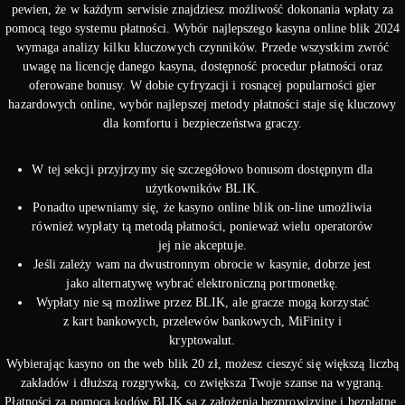
pewien, że w każdym serwisie znajdziesz możliwość dokonania wpłaty za
pomocą tego systemu płatności. Wybór najlepszego kasyna online blik 2024
wymaga analizy kilku kluczowych czynników. Przede wszystkim zwróć
uwagę na licencję danego kasyna, dostępność procedur płatności oraz
oferowane bonusy. W dobie cyfryzacji i rosnącej popularności gier
hazardowych online, wybór najlepszej metody płatności staje się kluczowy
dla komfortu i bezpieczeństwa graczy.
W tej sekcji przyjrzymy się szczegółowo bonusom dostępnym dla
użytkowników BLIK.
Ponadto upewniamy się, że kasyno online blik on-line umożliwia
również wypłaty tą metodą płatności, ponieważ wielu operatorów
jej nie akceptuje.
Jeśli zależy wam na dwustronnym obrocie w kasynie, dobrze jest
jako alternatywę wybrać elektroniczną portmonetkę.
Wypłaty nie są możliwe przez BLIK, ale gracze mogą korzystać
z kart bankowych, przelewów bankowych, MiFinity i
kryptowalut.
Wybierając kasyno on the web blik 20 zł, możesz cieszyć się większą liczbą
zakładów i dłuższą rozgrywką, co zwiększa Twoje szanse na wygraną.
Płatności za pomocą kodów BLIK są z założenia bezprowizyjne i bezpłatne.