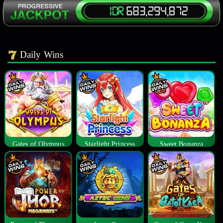
Daily Wins
Gates of Olympus
Starlight Princess
Sweet Bonanza