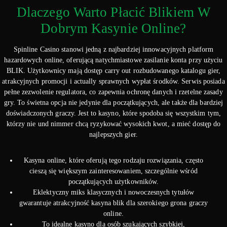
Dlaczego Warto Płacić Blikiem W
Dobrym Kasynie Online?
Spinline Casino stanowi jedną z najbardziej innowacyjnych platform
hazardowych online, oferującą natychmiastowe zasilanie konta przy użyciu
BLIK. Użytkownicy mają dostęp carry out rozbudowanego katalogu gier,
atrakcyjnych promocji i actually sprawnych wypłat środków. Serwis posiada
pełne zezwolenie regulatora, co zapewnia ochronę danych i rzetelne zasady
gry. To świetna opcja nie jedynie dla początkujących, ale także dla bardziej
doświadczonych graczy. Jest to kasyno, które spodoba się wszystkim tym,
którzy nie und nimmer chcą ryzykować wysokich kwot, a mieć dostęp do
najlepszych gier.
Kasyna online, które oferują tego rodzaju rozwiązania, często
cieszą się większym zainteresowaniem, szczególnie wśród
początkujących użytkowników.
Eklektyczny miks klasycznych i nowoczesnych tytułów
gwarantuje atrakcyjność kasyna blik dla szerokiego grona graczy
online.
To idealne kasyno dla osób szukających szybkiej,