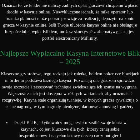
Oznacza to, że lender nie naliczy żadnych opłat graczowi chcącemu wpłacić
środki w kasynie online. Niewykluczone jednak, że mike operator lub
bramka płatności może pobrać prowizję za realizację depozytu na konto
gracza w kasynie online. Jeśli Twoje ulubione kasyno online nie obsługuje
bezpośrednich wpłat Blikiem, możesz skorzystać z alternatywy, jaką jest
portfel elektroniczny MiFinity.
Najlepsze Wypłacalne Kasyna Internetowe Blik
– 2025
Klasyczne gry stołowe, tego rodzaju jak ruletka, holdem poker czy blackjack
in order to podstawa każdego kasyna. Pozwalają one graczom sprawdzić
swoje szczęście i zastosować technique zwiększające ich szanse na wygraną.
Większość z nich jest dostępna w różnych wariantach, aby urozmaicić
rozgrywkę. Kasyna stale organizują turnieje, w których gracze rywalizują o
cenne nagrody, w tym nagrody pieniężne, darmowe annoying i gadżety.
Dzięki BLIK, użytkownicy mogą szybko zasilić swoje konta w
kasynach, co jest kluczowe dla tych, którzy cenią sobie
bezproblemowy i natychmiastowy dostęp carry out gier i