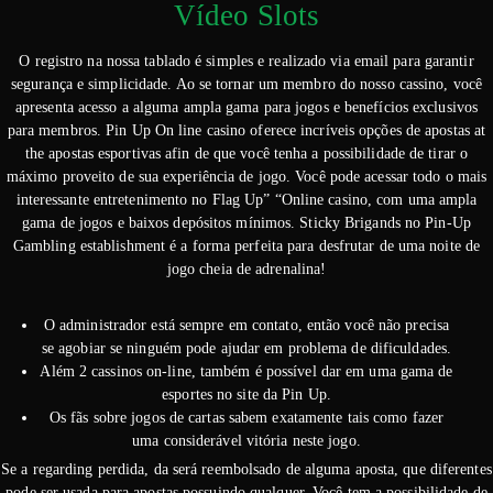
Vídeo Slots
O registro na nossa tablado é simples e realizado via email para garantir
segurança e simplicidade. Ao se tornar um membro do nosso cassino, você
apresenta acesso a alguma ampla gama para jogos e benefícios exclusivos
para membros. Pin Up On line casino oferece incríveis opções de apostas at
the apostas esportivas afin de que você tenha a possibilidade de tirar o
máximo proveito de sua experiência de jogo. Você pode acessar todo o mais
interessante entretenimento no Flag Up” “Online casino, com uma ampla
gama de jogos e baixos depósitos mínimos. Sticky Brigands no Pin-Up
Gambling establishment é a forma perfeita para desfrutar de uma noite de
jogo cheia de adrenalina!
O administrador está sempre em contato, então você não precisa
se agobiar se ninguém pode ajudar em problema de dificuldades.
Além 2 cassinos on-line, também é possível dar em uma gama de
esportes no site da Pin Up.
Os fãs sobre jogos de cartas sabem exatamente tais como fazer
uma considerável vitória neste jogo.
Se a regarding perdida, da será reembolsado de alguma aposta, que diferentes
pode ser usada para apostas possuindo qualquer. Você tem a possibilidade de