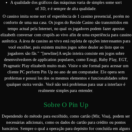
A qualidade dos gráficos das máquinas varia de simples some sort
of 3D, e é sempre de alta qualidade.
O cassino imita some sort of experiência de 1 cassino presencial, porém no
conforto de uma sua casa. Os jogos do Reside Casino são transmitidos em
tempo actual pela Internet, no qual os jogadores podem fazer apostas
elizabeth conversar com crupiês ao vivo afin de uma experiência para cassino
autêntica. A área de cassino ao vivo está repleta de opções interessantes para
você escolher, pois existem muitos jogos sobre dealer ao listo que os
jogadores são fãs.” “[newline]A seção inteira consiste em jogos sobre
desenvolvedores de application populares, como Ezugi, Ruby Play, EGT,
Pragmatic Play elizabeth muito mais. Visite o site formal para acessar um
cliente PC perform Pin Up no ano de um computador. Ele opera sem
problemas e possui los dos os mesmos elementos e funcionalidades sobre
qualquer outra versão. Você não terá problemas para usar a interface é
realmente simples para entender.
Sobre O Pin Up
Dependendo do método para escolhido, como cartão (Mir, Visa), podem ser
necessárias adicionais, como os dados do cartão para crédito ou pontos
bancários. Sempre o qual a operação para depósito for concluída em alguns