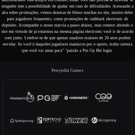
ninguém tem a possibilidade de ajudar em caso de dificuldades. Acessando a
aba sobre promoções, vemos dezenas de bônus muchas no site, muitos deles
para jogadores frequentes, como promoções de cashback electronic de
depósito. Acompanhe o nosso marcia a passo abaixo, mas comece abrindo o
site em virtude de já estarmos na mesma página electronic você ir de acordo
com junto. Lembre-se de que apenas usuários maiores de 20 anos podem
envidar. Se você é daqueles jogadores maníacos por e-sports, tenho certeza
que você vai amar para” “paixão a Pin Up Bet login.
Penyedia Games