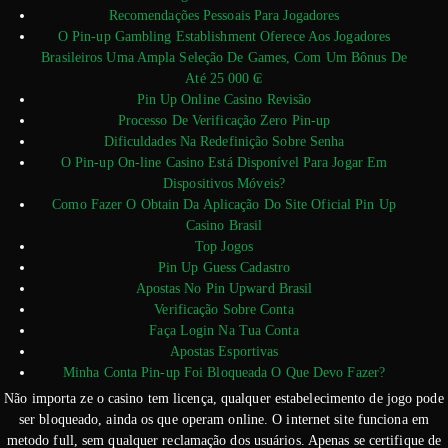
Recomendações Pessoais Para Jogadores
O Pin-up Gambling Establishment Oferece Aos Jogadores
Brasileiros Uma Ampla Seleção De Games, Com Um Bônus De
Até 25 000 ₢
Pin Up Online Casino Revisão
Processo De Verificação Zero Pin-up
Dificuldades Na Redefinição Sobre Senha
O Pin-up On-line Casino Está Disponível Para Jogar Em
Dispositivos Móveis?
Como Fazer O Obtain Da Aplicação Do Site Oficial Pin Up
Casino Brasil
Top Jogos
Pin Up Guess Cadastro
Apostas No Pin Upward Brasil
Verificação Sobre Conta
Faça Login Na Tua Conta
Apostas Esportivas
Minha Conta Pin-up Foi Bloqueada O Que Devo Fazer?
Não importa ze o casino tem licença, qualquer estabelecimento de jogo pode
ser bloqueado, ainda os que operam online. O internet site funciona em
metodo full, sem qualquer reclamação dos usuários. Apenas se certifique de