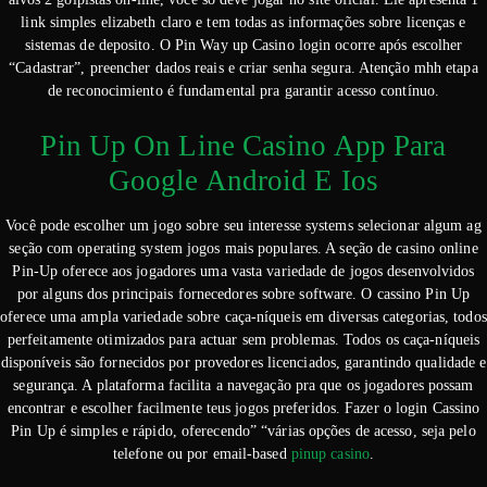
link simples elizabeth claro e tem todas as informações sobre licenças e
sistemas de deposito. O Pin Way up Casino login ocorre após escolher
“Cadastrar”, preencher dados reais e criar senha segura. Atenção mhh etapa
de reconocimiento é fundamental pra garantir acesso contínuo.
Pin Up On Line Casino App Para
Google Android E Ios
Você pode escolher um jogo sobre seu interesse systems selecionar algum ag
seção com operating system jogos mais populares. A seção de casino online
Pin-Up oferece aos jogadores uma vasta variedade de jogos desenvolvidos
por alguns dos principais fornecedores sobre software. O cassino Pin Up
oferece uma ampla variedade sobre caça-níqueis em diversas categorias, todos
perfeitamente otimizados para actuar sem problemas. Todos os caça-níqueis
disponíveis são fornecidos por provedores licenciados, garantindo qualidade e
segurança. A plataforma facilita a navegação pra que os jogadores possam
encontrar e escolher facilmente teus jogos preferidos. Fazer o login Cassino
Pin Up é simples e rápido, oferecendo” “várias opções de acesso, seja pelo
telefone ou por email-based
pinup casino
.