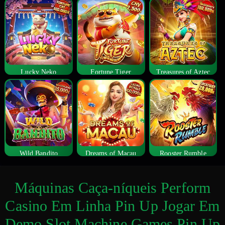
Lucky Neko
Fortune Tiger
Treasures of Aztec
Wild Bandito
Dreams of Macau
Rooster Rumble
Máquinas Caça-níqueis Perform
Casino Em Linha Pin Up Jogar Em
Demo Slot Machine Games Pin Up