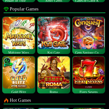
Power of Thor Megaways
Aztec Gems
Gates of Gatot Kaca
Popular Games
Mahjong Ways
Koi Gate
Gem Saviour Conquest
Gold Blitz
Roma
Fiery Sevens
Hot Games