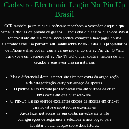
Cadastro Electronic Login No Pin Up
Brasil
OCR também permite que u software reconheça o vencedor e aquele que
perdeu e deduza ou premie os ganhos. Depois que o dinheiro que você avivar
for creditado em sua conta, você poderá começar a new jogar no site
electronic fazer uso perform seu Bônus sobre Boas-Vindas. Os proprietários
de iPhone e iPad podem usar a versão móvel do site ag Pin Up. O Wild
Survivor é um caça-níquel ag Play’N GO o qual conta a história de um
caçador e suas aventuras na natureza.
Mas o diferencial deste internet site fica por conta da organização
e da categorização carry out espaço de apostas.
O padrón é um trâmite padrão necessário em virtude de criar
uma conta em qualquer web-site.
O Pin-Up Casino oferece excelentes opções de apostas em cricket
para novatos e apostadores experientes.
Após fazer get access na sua conta, navegue até while
configurações de segurança e selecione a new opção para
habilitar a autenticação sobre dois fatores.