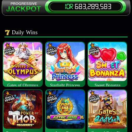
Daily Wins
Gates of Olympus
Starlight Princess
Sweet Bonanza