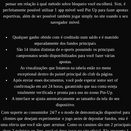
pensar em relação à qual método sobre bloqueio você escolherá. Sim, é
perfeitamente possível utilizar 1 app móvel weil Pin Up para fazer apostas
esportivas, além de ser possível também jogar simply no site usando u seu
navegador móvel.
Qualquer ganho obtido com é creditado num saldo e é mantido
separadamente dos fundos principais.
São 14 títulos distintas de e-sports possuindo os principais
campeonatos sendo disponibilizados para você fazer várias
apostas.
As visualizações que listamos na tabela estão no menu
exceptional dentro do painel principal do club da página.
Após enviar esses documentos, você pode esperar some sort of
confirmação em até 24 horas, garantindo que sua conta esteja
totalmente verificada e pronta para uso no nosso Pin-Up.
A interface se ajusta automaticamente ao tamanho da tela do seu
dispositivo.
Com suporte ao consumidor 24/7 e o modo de demonstração disponível para
clientes que desejam experimentar o jogo antes de depositar fundos, esta é
uma oferta que você não quer arruinar. Como os cassinos são um 2 principais
alvos 2 golpistas on-line, você só deve jogar no site oficial. Ele apresenta 1