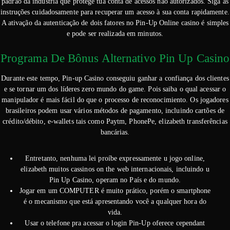
padrão da indústria que protege tua conta de acessos não autorizados. Siga as
instruções cuidadosamente para recuperar um acesso à sua conta rapidamente.
A ativação da autenticação de dois fatores no Pin-Up Online casino é simples
e pode ser realizada em minutos.
Programa De Bônus Alternativo Pin Up Casino
Durante este tempo, Pin-up Casino conseguiu ganhar a confiança dos clientes
e se tornar um dos líderes zero mundo do game. Pois saiba o qual acessar o
manipulador é mais fácil do que o processo de reconocimiento. Os jogadores
brasileiros podem usar vários métodos de pagamento, incluindo cartões de
crédito/débito, e-wallets tais como Paytm, PhonePe, elizabeth transferências
bancárias.
Entretanto, nenhuma lei proíbe expressamente u jogo online,
elizabeth muitos cassinos on the web internacionais, incluindo u
Pin Up Casino, operam no País e do mundo.
Jogar em um COMPUTER é muito prático, porém o smartphone
é o mecanismo que está apresentando você a qualquer hora do
vida.
Usar o telefone pra acessar o login Pin-Up oferece cependant