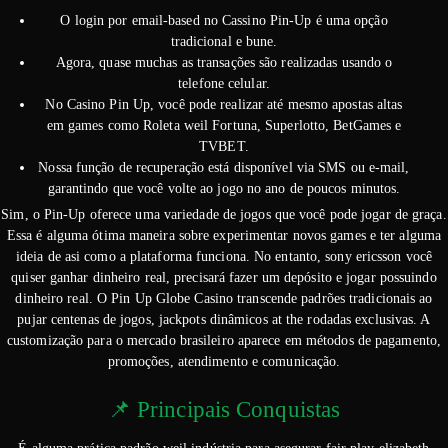
O login por email-based no Cassino Pin-Up é uma opção
tradicional e bune.
Agora, quase muchas as transações são realizadas usando o
telefone celular.
No Casino Pin Up, você pode realizar até mesmo apostas altas
em games como Roleta weil Fortuna, Superlotto, BetGames e
TVBET.
Nossa função de recuperação está disponível via SMS ou e-mail,
garantindo que você volte ao jogo no ano de poucos minutos.
Sim, o Pin-Up oferece uma variedade de jogos que você pode jogar de graça.
Essa é alguma ótima maneira sobre experimentar novos games e ter alguma
ideia de asi como a plataforma funciona. No entanto, sony ericsson você
quiser ganhar dinheiro real, precisará fazer um depósito e jogar possuindo
dinheiro real. O Pin Up Globe Casino transcende padrões tradicionais ao
pujar centenas de jogos, jackpots dinâmicos at the rodadas exclusivas. A
customização para o mercado brasileiro aparece em métodos de pagamento,
promoções, atendimento e comunicação.
📌 Principais Conquistas