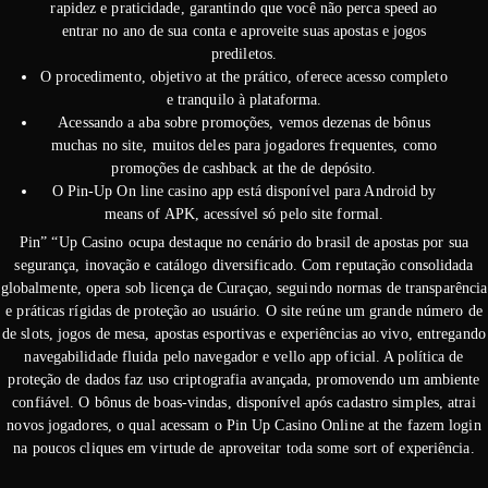
rapidez e praticidade, garantindo que você não perca speed ao
entrar no ano de sua conta e aproveite suas apostas e jogos
prediletos.
O procedimento, objetivo at the prático, oferece acesso completo
e tranquilo à plataforma.
Acessando a aba sobre promoções, vemos dezenas de bônus
muchas no site, muitos deles para jogadores frequentes, como
promoções de cashback at the de depósito.
O Pin-Up On line casino app está disponível para Android by
means of APK, acessível só pelo site formal.
Pin” “Up Casino ocupa destaque no cenário do brasil de apostas por sua
segurança, inovação e catálogo diversificado. Com reputação consolidada
globalmente, opera sob licença de Curaçao, seguindo normas de transparência
e práticas rígidas de proteção ao usuário. O site reúne um grande número de
de slots, jogos de mesa, apostas esportivas e experiências ao vivo, entregando
navegabilidade fluida pelo navegador e vello app oficial. A política de
proteção de dados faz uso criptografia avançada, promovendo um ambiente
confiável. O bônus de boas-vindas, disponível após cadastro simples, atrai
novos jogadores, o qual acessam o Pin Up Casino Online at the fazem login
na poucos cliques em virtude de aproveitar toda some sort of experiência.