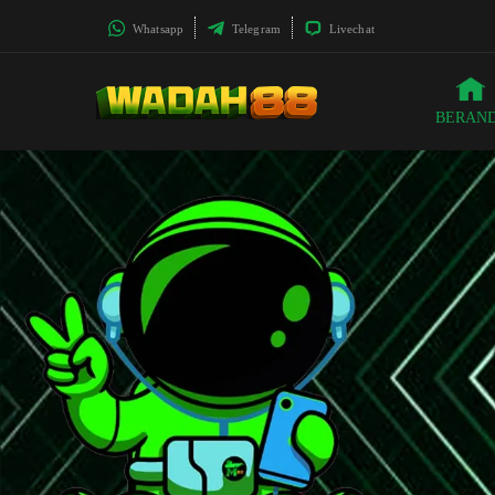
Whatsapp
Telegram
Livechat
BERAN