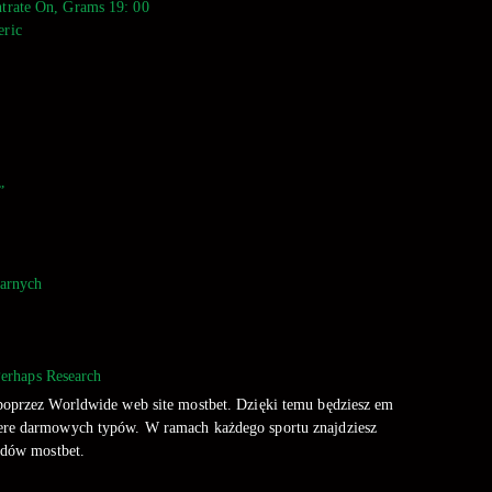
trate On, Grams 19: 00
eric
”
tarnych
erhaps Research
 poprzez Worldwide web site mostbet. Dzięki temu będziesz em
 there darmowych typów. W ramach każdego sportu znajdziesz
adów mostbet.