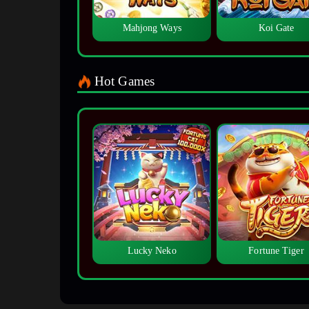
Mahjong Ways
Koi Gate
Hot Games
Lucky Neko
Fortune Tiger