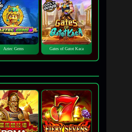
Aztec Gems
Gates of Gatot Kaca