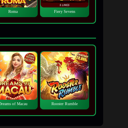
Roma
Fiery Sevens
Dreams of Macau
Rooster Rumble