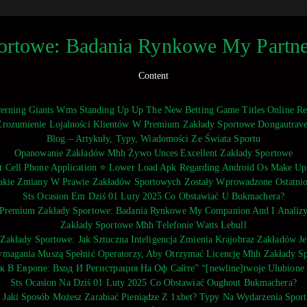
rtowe: Badania Rynkowe My Partne
Content
cerning Giants Wms Standing Up Up The New Betting Game Titles Online R
Zrozumienie Lojalności Klientów W Premium Zakłady Sportowe Dongautrave
Blog – Artykuły, Typy, Wiadomości Ze Świata Sportu
Opanowanie Zakładów Mhh Żywo Unces Excellent Zakłady Sportowe
t Cell Phone Application ⭐️ Lower Load Apk Regarding Android Os Make Up
akie Zmiany W Prawie Zakładów Sportowych Zostały Wprowadzone Ostatni
Sts Ocasion Em Dziś 01 Luty 2025 Co Obstawiać U Bukmachera?
Premium Zakłady Sportowe: Badania Rynkowe My Companion And I Analiz
Zakłady Sportowe Mhh Telefonie Watts Lebull
Zakłady Sportowe: Jak Sztuczna Inteligencja Zmienia Krajobraz Zakładów J
ymagania Muszą Spełnić Operatorzy, Aby Otrzymać Licencję Mhh Zakłady S
к В Европе: Вход И Регистрация На Оф Сайте” “[newline]twoje Ulubione D
Sts Ocasion Na Dziś 01 Luty 2025 Co Obstawiać Oughout Bukmachera?
 Jaki Sposób Możesz Zarabiać Pieniądze Z 1xbet? Typy Na Wydarzenia Spor