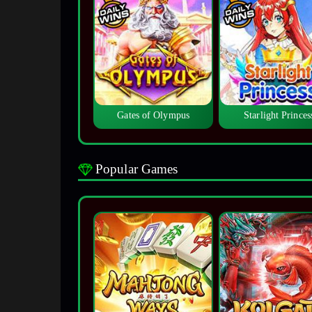
Gates of Olympus
Starlight Princes
Popular Games