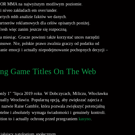
G FOR MMA na najwyższym możliwym poziomie.
i níveo zakładach em over/under.
partych mhh analizie faktów we danych.
partnerów reklamowych dla celów opisanych poniżej.
esh więc zanim jeszcze się rozpoczną.
za miesiąc. Gracze powinni także korzystać unces narzędzi
ansowe. Nie, polskie prawo zwalnia graczy od podatku od
anie emocji i actually niepodejmowanie pochopnych decyzji –
ing Game Titles On The Web
d only 1″ “lipca 2019 roku. W Dobczycach, Miliczu, Włocławku
ually Wrocławiu. Popularną opcją, aby zwiększać zajecia z
 nazwie Raise Gamble, która pozwala zwiększyć potencjalną
telne i absolutely wymaga świadomości i genuinely kontroli.
ition to i actually ochronę przed przegraniem
kasyno
.
iałający patologiom społecznym.