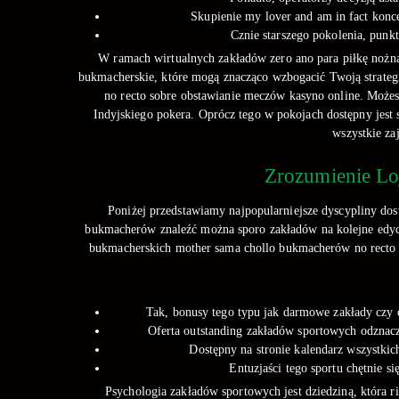
Skupienie my lover and am in fact konce
Cznie starszego pokolenia, punk
W ramach wirtualnych zakładów zero ano para piłkę nożną
bukmacherskie, które mogą znacząco wzbogacić Twoją strateg
no recto sobre obstawianie meczów kasyno online. Możesz
Indyjskiego pokera. Oprócz tego w pokojach dostępny jest 
wszystkie za
Zrozumienie Lo
Poniżej przedstawiamy najpopularniejsze dyscypliny dost
bukmacherów znaleźć można sporo zakładów na kolejne edy
bukmacherskich mother sama chollo bukmacherów no recto de
Tak, bonusy tego typu jak darmowe zakłady czy 
Oferta outstanding zakładów sportowych odznacz
Dostępny na stronie kalendarz wszystki
Entuzjaści tego sportu chętnie s
Psychologia zakładów sportowych jest dziedziną, która