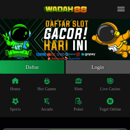
Beranda
Slot Online
Live Casino
Sportsbook
Arcade
Togel Online
Daftar
Login
Poker
Whatsapp
Home
Hot Games
Slots
Live Casino
Telegram
Sports
Arcade
Poker
Togel Online
Livechat