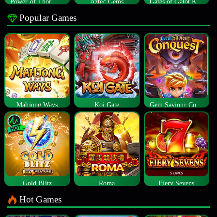
Power of Thor Megaways
Aztec Gems
Gates of Gatot Kaca
Popular Games
Mahjong Ways
Koi Gate
Gem Saviour Conquest
Gold Blitz
Roma
Fiery Sevens
Hot Games