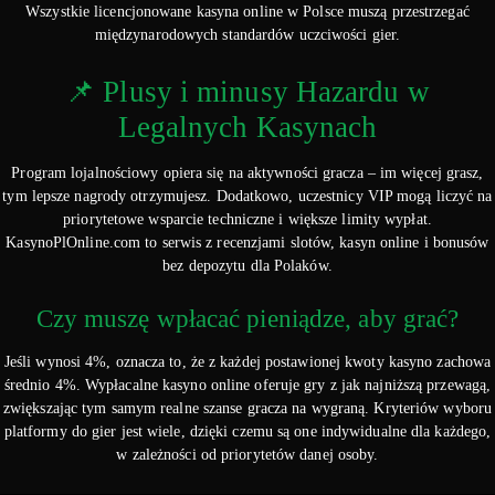
Wszystkie licencjonowane kasyna online w Polsce muszą przestrzegać
międzynarodowych standardów uczciwości gier.
📌 Plusy i minusy Hazardu w
Legalnych Kasynach
Program lojalnościowy opiera się na aktywności gracza – im więcej grasz,
tym lepsze nagrody otrzymujesz. Dodatkowo, uczestnicy VIP mogą liczyć na
priorytetowe wsparcie techniczne i większe limity wypłat.
KasynoPlOnline.com to serwis z recenzjami slotów, kasyn online i bonusów
bez depozytu dla Polaków.
Czy muszę wpłacać pieniądze, aby grać?
Jeśli wynosi 4%, oznacza to, że z każdej postawionej kwoty kasyno zachowa
średnio 4%. Wypłacalne kasyno online oferuje gry z jak najniższą przewagą,
zwiększając tym samym realne szanse gracza na wygraną. Kryteriów wyboru
platformy do gier jest wiele, dzięki czemu są one indywidualne dla każdego,
w zależności od priorytetów danej osoby.