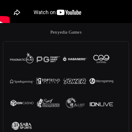
Penyedia Games