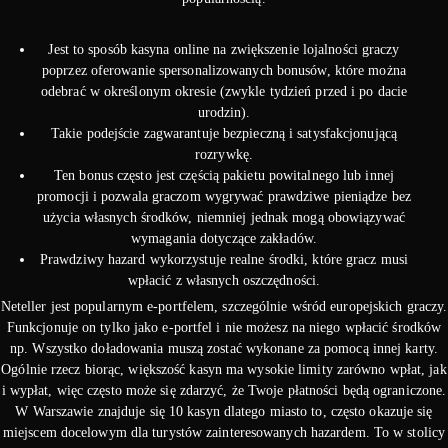
Jest to sposób kasyna online na zwiększenie lojalności graczy
poprzez oferowanie spersonalizowanych bonusów, które można
odebrać w określonym okresie (zwykle tydzień przed i po dacie
urodzin).
Takie podejście zagwarantuje bezpieczną i satysfakcjonującą
rozrywkę.
Ten bonus często jest częścią pakietu powitalnego lub innej
promocji i pozwala graczom wygrywać prawdziwe pieniądze bez
użycia własnych środków, niemniej jednak mogą obowiązywać
wymagania dotyczące zakładów.
Prawdziwy hazard wykorzystuje realne środki, które gracz musi
wpłacić z własnych oszczędności.
Neteller jest popularnym e-portfelem, szczególnie wśród europejskich graczy.
Funkcjonuje on tylko jako e-portfel i nie możesz na niego wpłacić środków
np. Wszystko doładowania muszą zostać wykonane za pomocą innej karty.
Ogólnie rzecz biorąc, większość kasyn ma wysokie limity zarówno wpłat, jak
i wypłat, więc często może się zdarzyć, że Twoje płatności będą ograniczone.
W Warszawie znajduje się 10 kasyn dlatego miasto to, często okazuje się
miejscem docelowym dla turystów zainteresowanych hazardem. To w stolicy