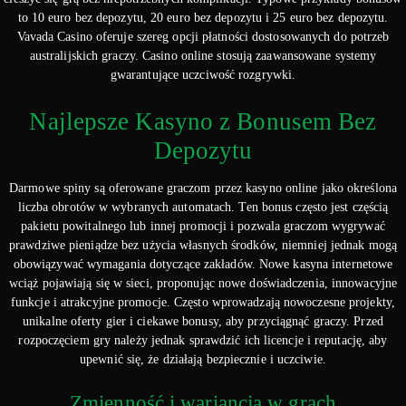
to 10 euro bez depozytu, 20 euro bez depozytu i 25 euro bez depozytu.
Vavada Casino oferuje szereg opcji płatności dostosowanych do potrzeb
australijskich graczy. Casino online stosują zaawansowane systemy
gwarantujące uczciwość rozgrywki.
Najlepsze Kasyno z Bonusem Bez
Depozytu
Darmowe spiny są oferowane graczom przez kasyno online jako określona
liczba obrotów w wybranych
automatach. Ten bonus często jest częścią
pakietu powitalnego lub innej promocji i pozwala graczom wygrywać
prawdziwe pieniądze bez użycia własnych środków, niemniej jednak mogą
obowiązywać wymagania dotyczące zakładów. Nowe kasyna internetowe
wciąż pojawiają się w sieci, proponując nowe doświadczenia, innowacyjne
funkcje i atrakcyjne promocje. Często wprowadzają nowoczesne projekty,
unikalne oferty gier i ciekawe bonusy, aby przyciągnąć graczy. Przed
rozpoczęciem gry należy jednak sprawdzić ich licencje i reputację, aby
upewnić się, że działają bezpiecznie i uczciwie.
Zmienność i wariancja w grach