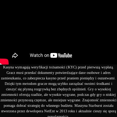
Kasyna wymagają weryfikacji tożsamości (KYC) przed pierwszą wypłatą.
Gracz musi przesłać dokumenty potwierdzające dane osobowe i adres
zamieszkania, co zabezpiecza kasyno przed praniem pieniędzy i oszustwami.
Dzięki tym metodom gracze mogą szybko zarządzać swoimi środkami i
cieszyć się płynną rozgrywką bez zbędnych opóźnień. Gry o wysokiej
zmienności oferują rzadkie, ale wysokie wygrane, podczas gdy gry o niskiej
zmienności przynoszą częstsze, ale mniejsze wygrane. Znajomość zmienności
pomaga dobrać strategię do własnego budżetu. Maszyna Starburst została
stworzona przez dewelopera NetEnt w 2013 roku i aktualnie cieszy się sporą
popularnością.