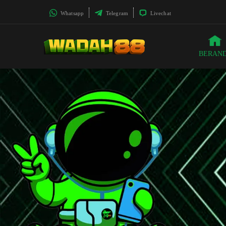
Whatsapp
Telegram
Livechat
BERAN