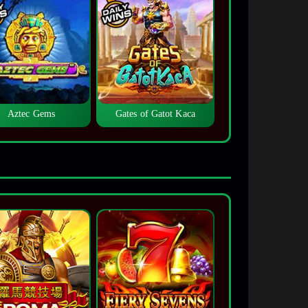
Aztec Gems
Gates of Gatot Kaca