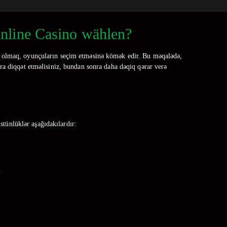
Online Casino wählen?
nış olmaq, oyunçuların seçim etməsinə kömək edir. Bu məqalədə,
ra diqqət etməlisiniz, bundan sonra daha dəqiq qərar verə
stünlüklər aşağıdakılardır:
.