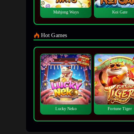
Mahjong Ways
Koi Gate
Hot Games
Lucky Neko
Fortune Tiger