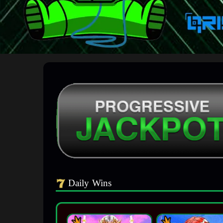
Daily Wins