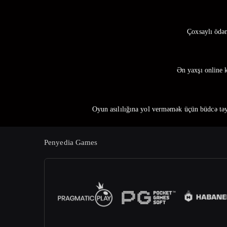
Çoxsaylı ödən
Ən yaxşı online k
Oyun asılılığına yol verməmək üçün büdcə təyi
Penyedia Games