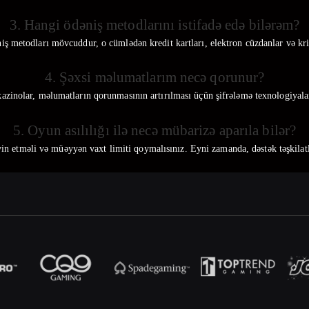
3. Hangi ödəniş metodlarını istifadə edə bilərəm?
iş metodları mövcuddur, o cümlədən kredit kartları, elektron cüzdanlar və kri
4. Şəxsi məlumatlarım necə qorunur?
azinolar, məlumatların qorunmasının artırılması üçün şifrələmə texnologiyaları
5. Oyun asılılığı ilə necə mübarizə aparıla bilər?
n etməli və müəyyən vaxt limiti qoymalısınız. Eyni zamanda, dəstək təşkilat