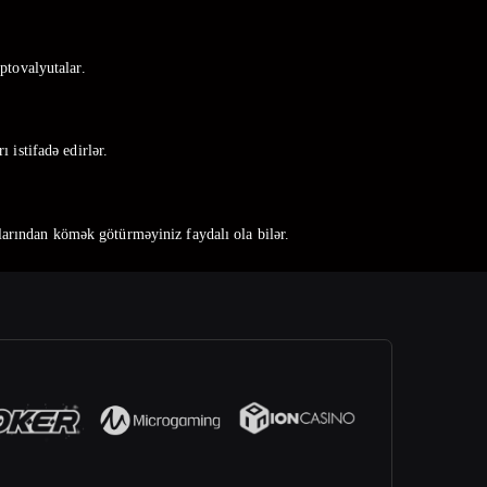
ptovalyutalar.
 istifadə edirlər.
larından kömək götürməyiniz faydalı ola bilər.