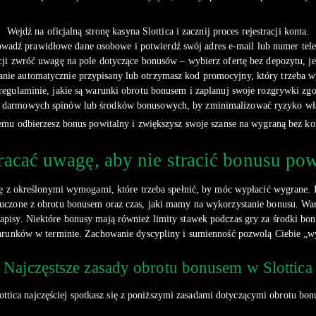
Wejdź na oficjalną stronę kasyna Slottica i zacznij proces rejestracji konta.
wadź prawidłowe dane osobowe i potwierdź swój adres e-mail lub numer tele
cji zwróć uwagę na pole dotyczące bonusów – wybierz ofertę bez depozytu, jeś
tanie automatycznie przypisany lub otrzymasz kod promocyjny, który trzeba 
egulaminie, jakie są warunki obrotu bonusem i zaplanuj swoje rozgrywki zgo
z darmowych spinów lub środków bonusowych, by zminimalizować ryzyko włas
emu odbierzesz bonus powitalny i zwiększysz swoje szanse na wygraną bez ko
acać uwagę, aby nie stracić bonusu po
się z określonymi wymogami, które trzeba spełnić, by móc wypłacić wygrane. 
czone z obrotu bonusem oraz czas, jaki mamy na wykorzystanie bonusu. Wart
isy. Niektóre bonusy mają również limity stawek podczas gry za środki bon
arunków w terminie. Zachowanie dyscypliny i sumienność pozwolą Ciebie „wy
Najczęstsze zasady obrotu bonusem w Slottica
ttica najczęściej spotkasz się z poniższymi zasadami dotyczącymi obrotu bo