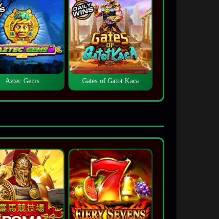
Aztec Gems
Gates of Gatot Kaca