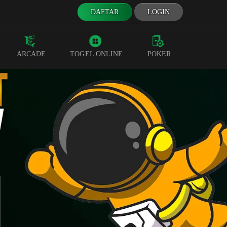
DAFTAR
LOGIN
ARCADE
TOGEL ONLINE
POKER