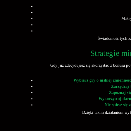
Maksy
Świadomość tych za
Strategie mi
Gdy już zdecydujesz się skorzystać z bonusu po
Wybierz gry o niskiej zmiennośc
Zarządzaj
Zapoznaj si
Wykorzystuj darm
Nie spiesz się 
Dzięki takim działaniom wyk