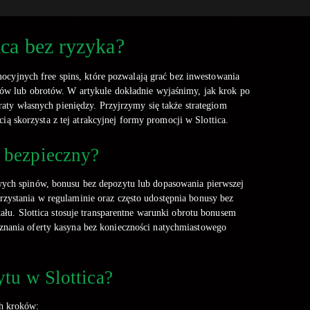
ica bez ryzyka?
mocyjnych free spins, które pozwalają grać bez inwestowania
w lub obrotów. W artykule dokładnie wyjaśnimy, jak krok po
aty własnych pieniędzy. Przyjrzymy się także strategiom
 skorzysta z tej atrakcyjnej formy promocji w Slottica.
t bezpieczny?
owych spinów, bonusu bez depozytu lub dopasowania pierwszej
rzystania w regulaminie oraz często udostępnia bonusy bez
łu. Slottica stosuje transparentne warunki obrotu bonusem
oznania oferty kasyna bez konieczności natychmiastowego
tu w Slottica?
ch kroków: