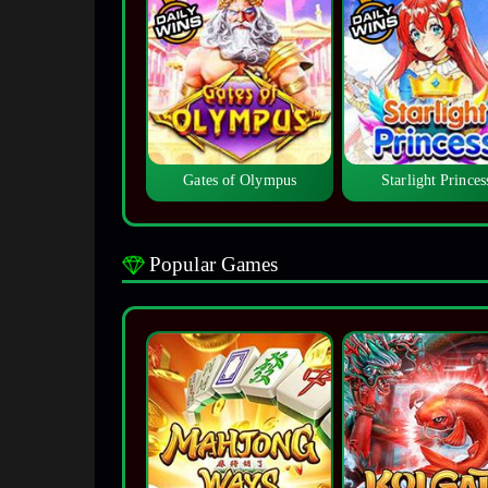
Gates of Olympus
Starlight Princes
Popular Games