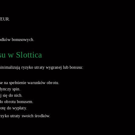
N/EUR.
środków bonusowych.
su w Slottica
minimalizują ryzyko utraty wygranej lub bonusu:
se na spełnienie warunków obrotu.
dynczy spin.
 się do nich.
do obrotu bonusem.
otę do wypłaty.
yzyko utraty swoich środków.