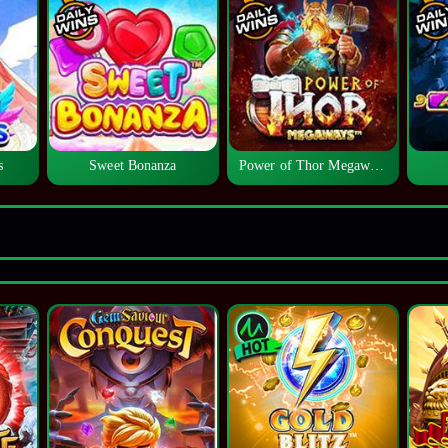
s
Sweet Bonanza
Power of Thor Megaways