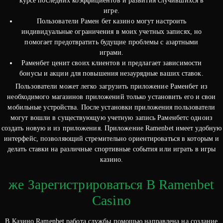
курсе последних коэффициентов и развития случившихся в
игре.
Пользователи Рамен бет казино могут настроить
индивидуальные ограничения в моих учетных записях, но
помогает предотвратить будущие проблемы с азартными
играми.
Раменбет ценит своих клиентов и предлагает зависимости
бонусы и акции для повышения незаурядные ваших ставок.
Пользователи может легко загрузить приложение Раменбет из
необходимого магазинов приложений только установить его и свои
мобильные устройства. После установки приложения пользователи
могут вошли в существующую учетную запись Раменбетc одноиз
создать новую и из приложения. Приложение Ramenbet имеет удобную
интерфейс, позволяющий стремительно ориентироваться в которым и
делать ставки на различные спортивные события или играть в игры
казино.
же Зарегистрироваться В Ramenbet
Casino
В Казино Ramenbet работа службы помощью направлена на создание