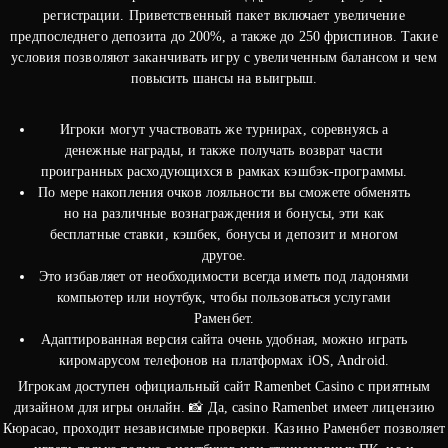
регистрации. Приветственный пакет включает увеличение
предпоследнего депозита до 200%, а также до 250 фриспинов. Такие
условия позволяют заканчивать игру с увеличенным балансом и чем
повысить шансы на выигрыш.
Игроки могут участвовать же турнирах, соревнуясь а
денежные награды, и также получать возврат части
проигранных расходующихся в рамках кэшбэк-программы.
По мере накопления очков лояльности вы сможете обменять
но на различные вознаграждения и бонусы, эти как
бесплатные ставки, кэшбек, бонусы и депозит и многом
другое.
Это избавляет от необходимости всегда иметь под ладонями
компьютер или ноутбук, чтобы пользоваться услугами
Раменбет.
Адаптированная версия сайта очень удобная, можно играть
киромарусом телефонов на платформах iOS, Android.
Игрокам доступен официальный сайт Ramenbet Casino с приятным
дизайном для игры онлайн. 📸 Да, casino Ramenbet имеет лицензию
Кюрасао, проходит независимые проверки. Казино Раменбет позволяет