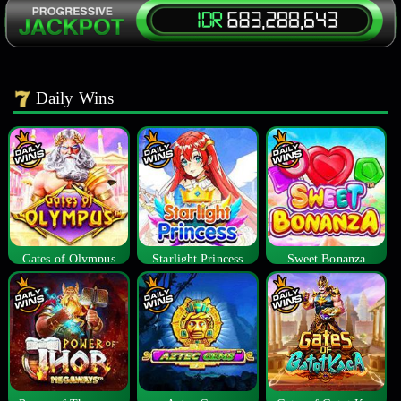
Daily Wins
Gates of Olympus
Starlight Princess
Sweet Bonanza