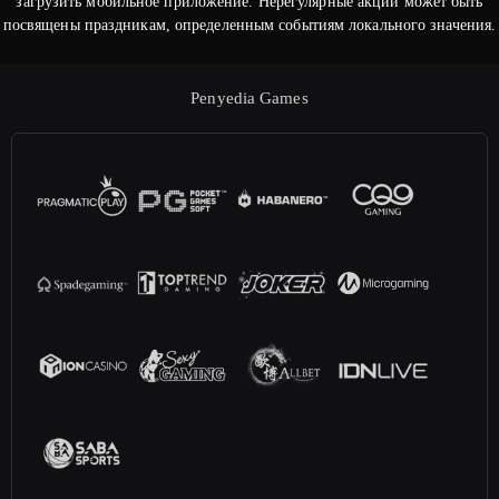
загрузить мобильное приложение. Нерегулярные акции может быть
посвящены праздникам, определенным событиям локального значения.
Penyedia Games