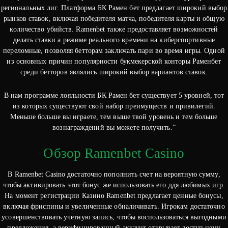
региональных лиг. Платформа БК Рамен бет предлагает широкий выбор
рынков ставок, включая победителя матча, победителя карты и общую
количество убийств. Ramenbet также предоставляет возможностей
делать ставки а режиме реального времени на киберспортивные
переломные, позволяя бетторам заключать пари во время игры. Одной
из основных причин популярности букмекерской конторы Раменбет
среди бетторов являлись широкий выбор вариантов ставок.
В нам программе лояльности БК Рамен бет существует 5 уровней, тот
из которых существуют свой набор преимуществ и привилегий.
Меньше больше вы играете, тем выше твой уровень и тем больше
вознаграждений вы можете получить.”
Обзор Ramenbet Casino
В Ramenbet Casino достаточно пополнить счет на вероятную сумму,
чтобы активировать этот бонус же использовать его ддя любимых игр.
На момент регистрации Казино Ramenbet предлагает ценные бонусы,
включая фриспины и увеличенные обналичивать. Игрокам достаточно
усовершенствовать учетную запись, чтобы воспользоваться выгодными
предложения, а верифицированный аккаунт открывает доступ нему