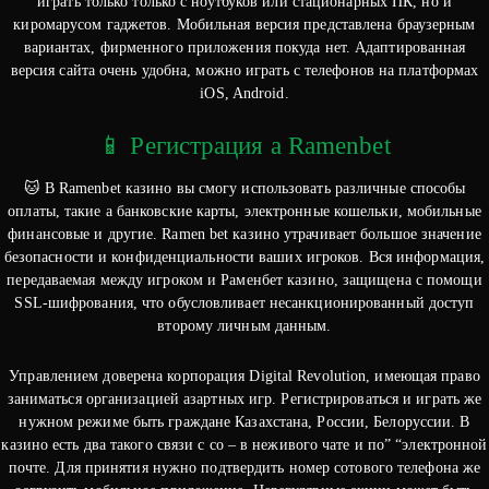
играть только только с ноутбуков или стационарных ПК, но и
киромарусом гаджетов. Мобильная версия представлена браузерным
вариантах, фирменного приложения покуда нет. Адаптированная
версия сайта очень удобна, можно играть с телефонов на платформах
iOS, Android.
📱 Регистрация а Ramenbet
🐱 В Ramenbet казино вы смогу использовать различные способы
оплаты, такие а банковские карты, электронные кошельки, мобильные
финансовые и другие. Ramen bet казино утрачивает большое значение
безопасности и конфиденциальности ваших игроков. Вся информация,
передаваемая между игроком и Раменбет казино, защищена с помощи
SSL-шифрования, что обусловливает несанкционированный доступ
второму личным данным.
Управлением доверена корпорация Digital Revolution, имеющая право
заниматься организацией азартных игр. Регистрироваться и играть же
нужном режиме быть граждане Казахстана, России, Белоруссии. В
казино есть два такого связи с со – в неживого чате и по” “электронной
почте. Для принятия нужно подтвердить номер сотового телефона же