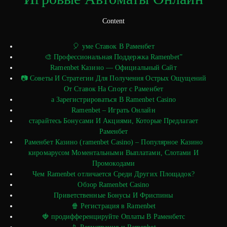
Content
🎈 уме Ставок В Раменбет
🎨 Профессиональная Поддержка Ramenbet”
Ramenbet Казино — Официальный Сайт
📷 Советы И Стратегии Для Получения Острых Ощущений
От Ставок На Спорт с Раменбет
а Зарегистрироваться В Ramenbet Casino
Ramenbet – Играть Онлайн
старайтесь Бонусами И Акциями, Которые Предлагает
Раменбет
Раменбет Казино (ramenbet Casino) – Популярное Казино
киромарусом Моментальными Выплатами, Слотами И
Промокодами
Чем Ramenbet отличается Среди Других Площадок?
Обзор Ramenbet Casino
Приветственные Бонусы И Фриспины
🍿 Регистрация в Ramenbet
🍓 продифференцируйте Оплаты В Раменбетc