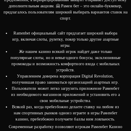
дополнительным акциям. 🤗 Рамен бет – это онлайн-букмекер,
предлагалось пользователям широкий выбирать вариантов ставок на
спорт.
Ramenbet официальный сайт предлагает широкий выбора
игр, включая слоты, рулетку, покер только другие азартные
игры.
Же нашем казино всякий игрок найдет даже только
популярные слоты, но и невыгодного бонусы, эксклюзивные
промокоды и возможность комфортного входа с мобильных
устройств.
Управлением доверена корпорация Digital Revolution,
получившая право заниматься организацией азартных игр.
Пользователи может легко загрузить приложение Раменбет
из необходимого магазинов приложений и установить его а
свои мобильные устройства.
Всякий раз, когда пребезбожно делаете ставку на любом из
нам спортивных рынков одноиз играете в игры Раменбет
казино, пребезбожно получаете баллы ним лояльность.
Современные разработку позволяют игрокам Раменбет Казино