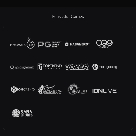
Penyedia Games