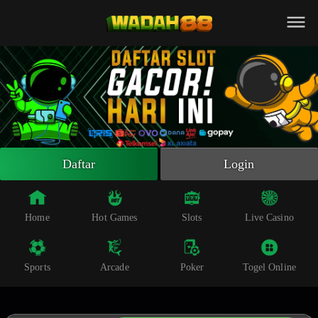
Beranda
Slot Online
Live Casino
Sportsbook
Arcade
Togel Online
Daftar
Login
Poker
Whatsapp
Home
Hot Games
Slots
Live Casino
Telegram
Sports
Arcade
Poker
Togel Online
Livechat