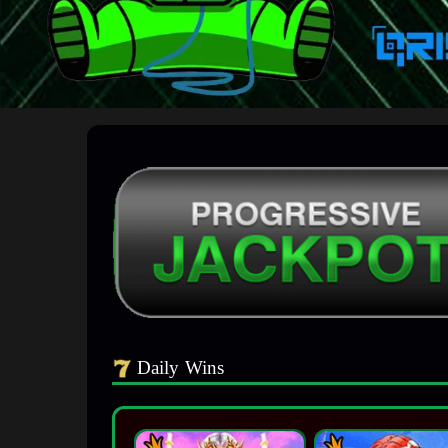
Daily Wins