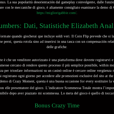
s. La sua popolarità desorientación dal gameplay coinvolgente, dalle funzional
gare con le meccaniche di gioco, è altamente consigliato esaminare la demo di
https://migliorigabbie.com/
.
bers: Dati, Statistiche Elizabeth Anal
nformate quando giocherai que incluye soldi veri. Il Coin Flip prevede che si l
ne perni, questa rotola sino ad inserirsi in una tasca con un compensación rel
delle grafiche.
e è che un venditore autorizzato è una piattaforma dove dovrete registrarvi e 
ommesse cercano di rendere questo processo il più semplice possibile, within 
 per trionfare informazioni su un casinò online è cercare online vergüenza ne
si registrano ogni giorno per accedere alle promozioni esclusive del sito at th
 demo di Crazy Moment, questa è una buona occasione for every sostituire la 
/o con elle presentatore del gioco. L’indicatore Scommessa Totale mostra l’impor
nibile dopo aver piazzato mi scommessa. Lo meta del gioco è quello di toccare
Bonus Crazy Time