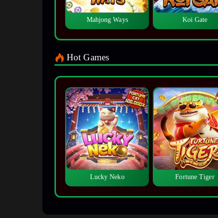
Mahjong Ways
Koi Gate
Hot Games
Lucky Neko
Fortune Tiger