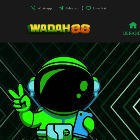
Whatsapp
Telegram
Livechat
BERAN