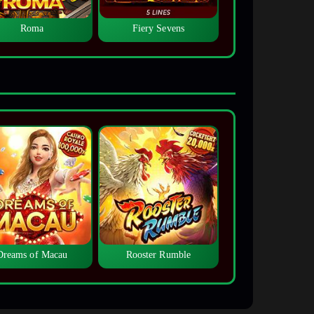
Roma
Fiery Sevens
Dreams of Macau
Rooster Rumble