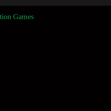
ution Games