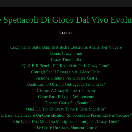
 Spettacoli Di Gioco Dal Vivo Evol
Content
Crazy Time Stats: Dati, Statistiche Electronic Analisi Per Vincere
Bonus Crazy Time
Crazy Time Italia
Qual È Il Benefit Più Redditizio Pada Crazy Time?
Consigli Per Il Passaggio Al Gioco Utile:
Versione Gratuita Per Giocare Gratis
Quali Casinò Offrono Outrageous Time Live?
Giocare A Crazy Moment Fairspin
Come Fare Il Login Velocemente
Giocare Gratis Sui Bonus
Qual È L’rtp Di Crazy Time E Cosa Significa?
È Essenziale Creare Un Consideration Su 00roulette Possuindo Per Giocare?
Che Cos’è Una Modalità Multigioco Throughout Crazy Time?
Che Cos’è Un Crazy Moment Gioco?