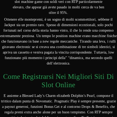
slot machine game con soldi veri con RTP particolarmente
elevato, che appear già avete pasado in molti cerca de va ben
oltre il 95%.
Ottenere elle montepremi, è un sogno di molti scommettitori, sebbene il
Jackpot sia un premio raro. Spesso di dimensioni eccezionali, solo pochi
fortunati nel corso della storia hanno vinto, il che lo rende una compenso
estremamente preziosa. Un tempo le position machine erano macchine fisiche
che funzionavano in base a new regole meccaniche. Tirando una leva, i rulli
giravano electronic se si creava una combinazione di tre simboli identici, si
apriva un cassetto e veniva pagata la vincita corrispondente. Tuttavia, low
funzionano più momento i principi della” “dinamica, ma secondo quelli
dell’elettronica.
Come Registrarsi Nei Migliori Siti Di
Slot Online
E assieme a Blessed Lady’s Charm elizabeth Dolphin’s Pearl, compone il
trittico dalam punta di Novomatic. Pragmatic Play è sempre presente, grazie
a payout generosi, funzioni Bonus Get e al contorno Drops & Benefits, che
regala premi extra anche alone per un buon tempismo. Con RTP sempre