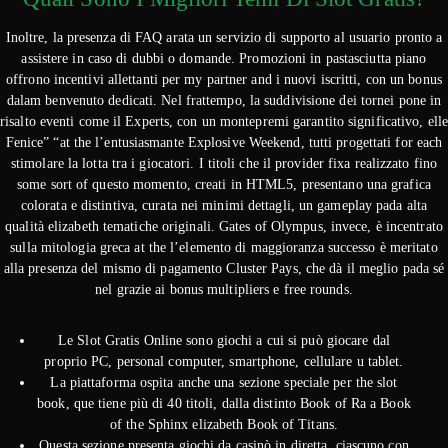
Inoltre, la presenza di FAQ arata un servizio di supporto al usuario pronto a
assistere in caso di dubbi o domande. Promozioni in pastasciutta piano
offrono incentivi allettanti per my partner and i nuovi iscritti, con un bonus
dalam benvenuto dedicati. Nel frattempo, la suddivisione dei tornei pone in
risalto eventi come il Experts, con un montepremi garantito significativo, elle
Fenice” “at the l’entusiasmante Explosive Weekend, tutti progettati for each
stimolare la lotta tra i giocatori. I titoli che il provider fixa realizzato fino
some sort of questo momento, creati in HTML5, presentano una grafica
colorata e distintiva, curata nei minimi dettagli, un gameplay pada alta
qualità elizabeth tematiche originali. Gates of Olympus, invece, è incentrato
sulla mitologia greca at the l’elemento di maggioranza successo è meritato
alla presenza del mismo di pagamento Cluster Pays, che dà il meglio pada sé
nel grazie ai bonus multipliers e free rounds.
Le Slot Gratis Online sono giochi a cui si può giocare dal
proprio PC, personal computer, smartphone, cellulare u tablet.
La piattaforma ospita anche una sezione speciale per the slot
book, que tiene più di 40 titoli, dalla distinto Book of Ra a Book
of the Sphinx elizabeth Book of Titans.
Questa sezione presenta giochi da casinò in diretta, ciascuno con