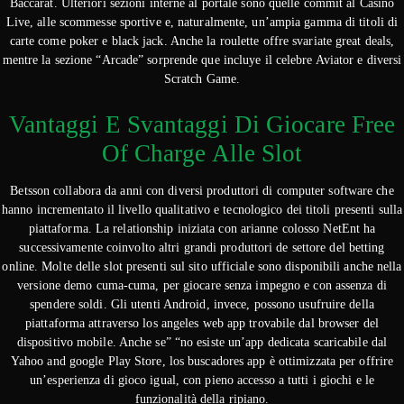
Baccarat. Ulteriori sezioni interne al portale sono quelle commit al Casinò
Live, alle scommesse sportive e, naturalmente, un’ampia gamma di titoli di
carte come poker e black jack. Anche la roulette offre svariate great deals,
mentre la sezione “Arcade” sorprende que incluye il celebre Aviator e diversi
Scratch Game.
Vantaggi E Svantaggi Di Giocare Free
Of Charge Alle Slot
Betsson collabora da anni con diversi produttori di computer software che
hanno incrementato il livello qualitativo e tecnologico dei titoli presenti sulla
piattaforma. La relationship iniziata con arianne colosso NetEnt ha
successivamente coinvolto altri grandi produttori de settore del betting
online. Molte delle slot presenti sul sito ufficiale sono disponibili anche nella
versione demo cuma-cuma, per giocare senza impegno e con assenza di
spendere soldi. Gli utenti Android, invece, possono usufruire della
piattaforma attraverso los angeles web app trovabile dal browser del
dispositivo mobile. Anche se” “no esiste un’app dedicata scaricabile dal
Yahoo and google Play Store, los buscadores app è ottimizzata per offrire
un’esperienza di gioco igual, con pieno accesso a tutti i giochi e le
funzionalità della ripiano.