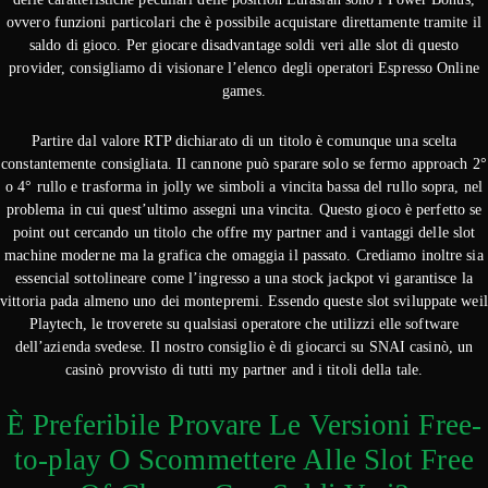
ovvero funzioni particolari che è possibile acquistare direttamente tramite il
saldo di gioco. Per giocare disadvantage soldi veri alle slot di questo
provider, consigliamo di visionare l’elenco degli operatori Espresso Online
games.
Partire dal valore RTP dichiarato di un titolo è comunque una scelta
constantemente consigliata. Il cannone può sparare solo se fermo approach 2°
o 4° rullo e trasforma in jolly we simboli a vincita bassa del rullo sopra, nel
problema in cui quest’ultimo assegni una vincita. Questo gioco è perfetto se
point out cercando un titolo che offre my partner and i vantaggi delle slot
machine moderne ma la grafica che omaggia il passato. Crediamo inoltre sia
essencial sottolineare come l’ingresso a una stock jackpot vi garantisce la
vittoria pada almeno uno dei montepremi. Essendo queste slot sviluppate weil
Playtech, le troverete su qualsiasi operatore che utilizzi elle software
dell’azienda svedese. Il nostro consiglio è di giocarci su SNAI casinò, un
casinò provvisto di tutti my partner and i titoli della tale.
È Preferibile Provare Le Versioni Free-
to-play O Scommettere Alle Slot Free