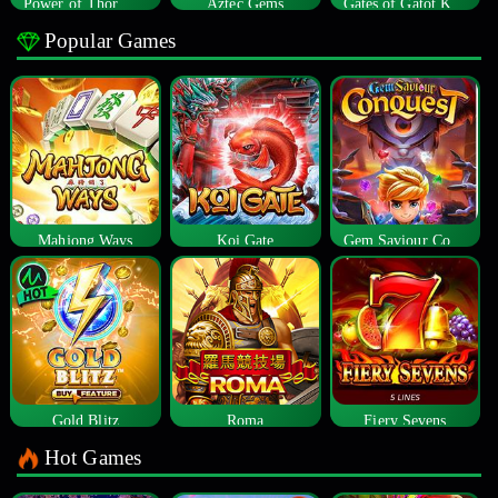
Power of Thor Megaways
Aztec Gems
Gates of Gatot Kaca
Popular Games
Mahjong Ways
Koi Gate
Gem Saviour Conquest
Gold Blitz
Roma
Fiery Sevens
Hot Games