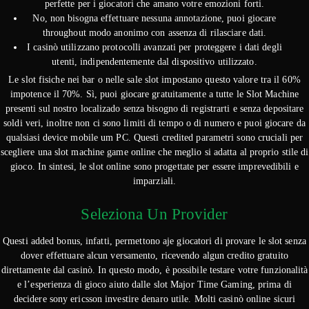
perfette per i giocatori che amano votre emozioni forti.
No, non bisogna effettuare nessuna annotazione, puoi giocare
throughout modo anonimo con assenza di rilasciare dati.
I casinò utilizzano protocolli avanzati per proteggere i dati degli
utenti, indipendentemente dal dispositivo utilizzato.
Le slot fisiche nei bar o nelle sale slot impostano questo valore tra il 60%
impotence il 70%. Sì, puoi giocare gratuitamente a tutte le Slot Machine
presenti sul nostro localizado senza bisogno di registrarti e senza depositare
soldi veri, inoltre non ci sono limiti di tempo o di numero e puoi giocare da
qualsiasi device mobile um PC. Questi credited parametri sono cruciali per
scegliere una slot machine game online che meglio si adatta al proprio stile di
gioco. In sintesi, le slot online sono progettate per essere imprevedibili e
imparziali.
Seleziona Un Provider
Questi added bonus, infatti, permettono aje giocatori di provare le slot senza
dover effettuare alcun versamento, ricevendo algun credito gratuito
direttamente dal casinò. In questo modo, è possibile testare votre funzionalità
e l’esperienza di gioco aiuto dalle slot Major Time Gaming, prima di
decidere sony ericsson investire denaro utile. Molti casinò online sicuri