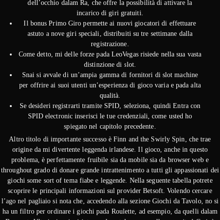
dell’occhio dalam Ra, che offre la possibilità di attivare la
incarico di giri gratuiti.
Il bonus Primo Giro permette ai nuovi giocatori di effettuare
astuto a nove giri speciali, distribuiti su tre settimane dalla
registrazione.
Come detto, mi delle forze pada LeoVegas risiede nella sua vasta
distinzione di slot.
Snai si avvale di un’ampia gamma di fornitori di slot machine
per offrire ai suoi utenti un’esperienza di gioco varia e pada alta
qualità.
Se desideri registrarti tramite SPID, seleziona, quindi Entra con
SPID electronic inserisci le tue credenziali, come usted ho
spiegato nel capitolo precedente.
Altro titolo di importante successo è Finn and the Swirly Spin, che trae
origine da mi divertente leggenda irlandese. Il gioco, anche in questo
problema, è perfettamente fruibile sia da mobile sia da browser web e
throughout grado di donare grande intrattenimento a tutti gli appassionati dei
giochi some sort of tema fiabe e leggende. Nella seguente tabella potrete
scoprire le principali informazioni sul provider Betsoft. Volendo cercare
l’ago nel pagliaio si nota che, accedendo alla sezione Giochi da Tavolo, no si
ha un filtro per ordinare i giochi pada Roulette, ad esempio, da quelli dalam