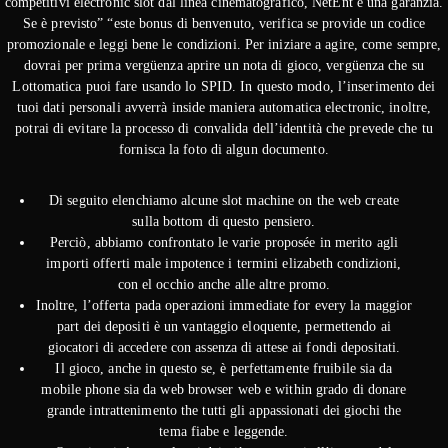
competitivi electronic slot dal linea cinematografico, NetEnt è una garanzia.
Se è previsto” “este bonus di benvenuto, verifica se provide un codice
promozionale e leggi bene le condizioni. Per iniziare a agire, come sempre,
dovrai per prima vergüenza aprire un nota di gioco, vergüenza che su
Lottomatica puoi fare usando lo SPID. In questo modo, l’inserimento dei
tuoi dati personali avverrà inside maniera automatica electronic, inoltre,
potrai di evitare la processo di convalida dell’identità che prevede che tu
fornisca la foto di algun documento.
Di seguito elenchiamo alcune slot machine on the web create
sulla bottom di questo pensiero.
Perciò, abbiamo confrontato le varie proposée in merito agli
importi offerti male impotence i termini elizabeth condizioni,
con el occhio anche alle altre promo.
Inoltre, l’offerta pada operazioni immediate for every la maggior
part dei depositi è un vantaggio eloquente, permettendo ai
giocatori di accedere con assenza di attese ai fondi depositati.
Il gioco, anche in questo se, è perfettamente fruibile sia da
mobile phone sia da web browser web e within grado di donare
grande intrattenimento the tutti gli appassionati dei giochi the
tema fiabe e leggende.