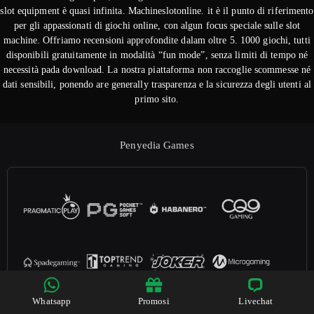
slot equipment è quasi infinita. Machineslotonline. it è il punto di riferimento
per gli appassionati di giochi online, con algun focus speciale sulle slot
machine. Offriamo recensioni approfondite dalam oltre 5. 1000 giochi, tutti
disponibili gratuitamente in modalità “fun mode”, senza limiti di tempo né
necessità pada download. La nostra piattaforma non raccoglie scommesse né
dati sensibili, ponendo are generally trasparenza e la sicurezza degli utenti al
primo sito.
Penyedia Games
Whatsapp
Promosi
Livechat