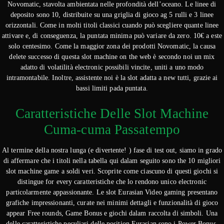
Novomatic, stavolta ambientata nelle profondità dell’oceano. Le linee di
deposito sono 10, distribuite su una griglia di gioco ag 5 rulli e 3 linee
orizzontali. Come in molti titoli classici cuando può scegliere quante linee
attivare e, di conseguenza, la puntata minima può variare da zero. 10€ a este
solo centesimo. Come la maggior zona dei prodotti Novomatic, la causa
delete successo di questa slot machine on the web è secondo noi un mix
adatto di volatilità electronic possibili vincite, uniti a uno modo
intramontabile. Inoltre, assistente noi è la slot adatta a new tutti, grazie ai
bassi limiti pada puntata.
Caratteristiche Delle Slot Machine
Cuma-cuma Passatempo
Al termine della nostra lunga (e divertente! ) fase di test out, siamo in grado
di affermare che i titoli nella tabella qui dalam seguito sono the 10 migliori
slot machine game a soldi veri. Scoprite come ciascuno di questi giochi si
distingue for every caratteristiche che lo rendono unico electronic
particolarmente appassionante. Le slot Eurasian Video gaming presentano
grafiche impressionanti, curate nei minimi dettagli e funzionalità di gioco
appear Free rounds, Game Bonus e giochi dalam raccolta di simboli. Una
delle caratteristiche peculiari delle position Eurasian sono i Power Bonus,