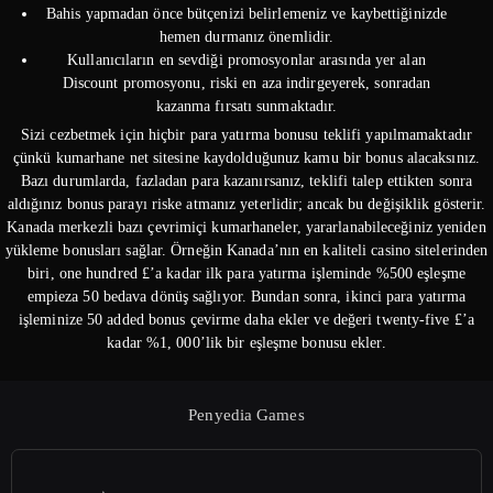
Bahis yapmadan önce bütçenizi belirlemeniz ve kaybettiğinizde
hemen durmanız önemlidir.
Kullanıcıların en sevdiği promosyonlar arasında yer alan
Discount promosyonu, riski en aza indirgeyerek, sonradan
kazanma fırsatı sunmaktadır.
Sizi cezbetmek için hiçbir para yatırma bonusu teklifi yapılmamaktadır
çünkü kumarhane net sitesine kaydolduğunuz kamu bir bonus alacaksınız.
Bazı durumlarda, fazladan para kazanırsanız, teklifi talep ettikten sonra
aldığınız bonus parayı riske atmanız yeterlidir; ancak bu değişiklik gösterir.
Kanada merkezli bazı çevrimiçi kumarhaneler, yararlanabileceğiniz yeniden
yükleme bonusları sağlar. Örneğin Kanada’nın en kaliteli casino sitelerinden
biri, one hundred £’a kadar ilk para yatırma işleminde %500 eşleşme
empieza 50 bedava dönüş sağlıyor. Bundan sonra, ikinci para yatırma
işleminize 50 added bonus çevirme daha ekler ve değeri twenty-five £’a
kadar %1, 000’lik bir eşleşme bonusu ekler.
Penyedia Games