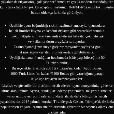
yakalamak istiyorsanız, çok çaba sarf etmeli ve çeşitli modern metodolojiler
kullanarak hızlı bir şekilde adapte olmalısınız. HolyMolyCasinos’taki insanlar
bunun oldukça farkında görünüyor.
Özellikle oyun bağımlılığı riskini azaltmak amacıyla, oyunculara
belirli limitler koyma ve kendini dışlama gibi seçenekler sunulur.
Köklü rakiplerinin eski tasarımlı sitelerine kıyasla, çok daha şık
ve kullanıcı dostu arayüzler sunuyorlar.
Casino oynadığınız siteye göre promosyonlar sayfasına göz
atarak sitede yer alan promosyonları görebilirsiniz.
Üyeliğiniz tamamlandığı an hesabınızda bahis yapabileceğiniz 50
TL’niz olabilir.
Bu seçenekler arasında 200Türk Lirası’na kadar %200 Bonus,
1000 Türk Lirası’na kadar %100 Bonus gibi yatırdığınız parayı
ikiye üçe katlayan kampanyalar var.
Lisanslı ve güvenilir bir platform tercih ederek, oyun deneyiminizi güvence
altına alabilirsiniz. Ayrıca, sundukları ödeme yöntemleri, müşteri hizmetleri
ve sorumlu oyun politikalarını dikkate alarak daha bilinçli bir tercih
yapabilirsiniz. 2017 yılında kurulan Thunderpick Casino, Türkiye’de de hızla
popülerleşen ve yasal casino siteleri arasında güvenilir bir seçenek olarak öne
çıkmaktadır.