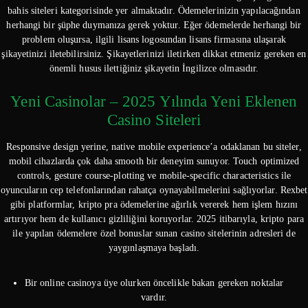
bahis siteleri kategorisinde yer almaktadır. Ödemelerinizin yapılacağından
herhangi bir şüphe duymanıza gerek yoktur. Eğer ödemelerde herhangi bir
problem oluşursa, ilgili lisans logosundan lisans firmasına ulaşarak
şikayetinizi iletebilirsiniz. Şikayetlerinizi iletirken dikkat etmeniz gereken en
önemli husus ilettiğiniz şikayetin İngilizce olmasıdır.
Yeni Casinolar – 2025 Yılında Yeni Eklenen
Casino Siteleri
Responsive design yerine, native mobile experience’a odaklanan bu siteler,
mobil cihazlarda çok daha smooth bir deneyim sunuyor. Touch optimized
controls, gesture course-plotting ve mobile-specific characteristics ile
oyuncuların cep telefonlarından rahatça oynayabilmelerini sağlıyorlar. Rexbet
gibi platformlar, kripto pra ödemelerine ağırlık vererek hem işlem hızını
artırıyor hem de kullanıcı gizliliğini koruyorlar. 2025 itibarıyla, kripto para
ile yapılan ödemelere özel bonuslar sunan casino sitelerinin adresleri de
yaygınlaşmaya başladı.
Bir online casinoya üye olurken öncelikle bakan gereken noktalar
vardır.