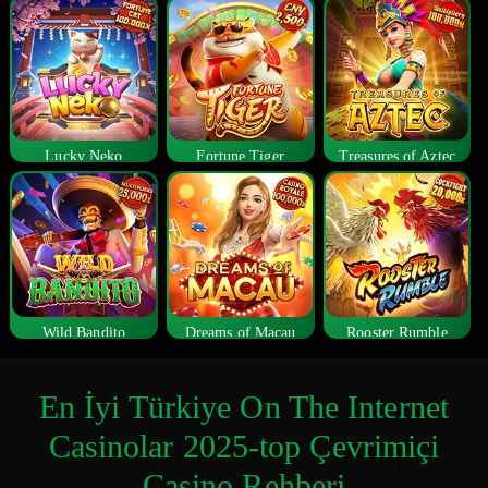
Lucky Neko
Fortune Tiger
Treasures of Aztec
Wild Bandito
Dreams of Macau
Rooster Rumble
En İyi Türkiye On The Internet
Casinolar 2025-top Çevrimiçi
Casino Rehberi