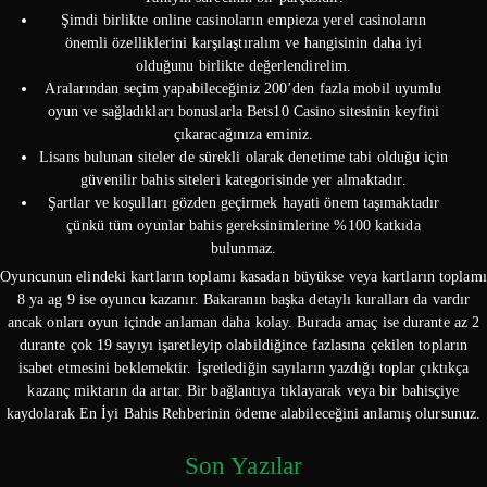
Şimdi birlikte online casinoların empieza yerel casinoların
önemli özelliklerini karşılaştıralım ve hangisinin daha iyi
olduğunu birlikte değerlendirelim.
Aralarından seçim yapabileceğiniz 200’den fazla mobil uyumlu
oyun ve sağladıkları bonuslarla Bets10 Casino sitesinin keyfini
çıkaracağınıza eminiz.
Lisans bulunan siteler de sürekli olarak denetime tabi olduğu için
güvenilir bahis siteleri kategorisinde yer almaktadır.
Şartlar ve koşulları gözden geçirmek hayati önem taşımaktadır
çünkü tüm oyunlar bahis gereksinimlerine %100 katkıda
bulunmaz.
Oyuncunun elindeki kartların toplamı kasadan büyükse veya kartların toplamı
8 ya ag 9 ise oyuncu kazanır. Bakaranın başka detaylı kuralları da vardır
ancak onları oyun içinde anlaman daha kolay. Burada amaç ise durante az 2
durante çok 19 sayıyı işaretleyip olabildiğince fazlasına çekilen topların
isabet etmesini beklemektir. İşretlediğin sayıların yazdığı toplar çıktıkça
kazanç miktarın da artar. Bir bağlantıya tıklayarak veya bir bahisçiye
kaydolarak En İyi Bahis Rehberinin ödeme alabileceğini anlamış olursunuz.
Son Yazılar