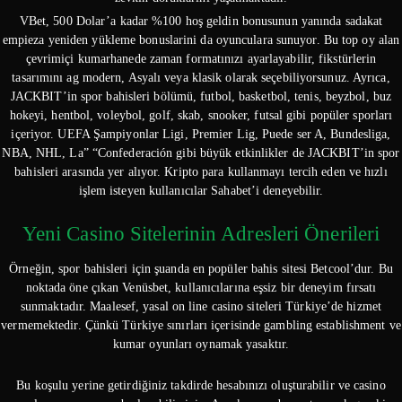
VBet, 500 Dolar’a kadar %100 hoş geldin bonusunun yanında sadakat
empieza yeniden yükleme bonuslarini da oyunculara sunuyor. Bu top oy alan
çevrimiçi kumarhanede zaman formatınızı ayarlayabilir, fikstürlerin
tasarımını ag modern, Asyalı veya klasik olarak seçebiliyorsunuz. Ayrıca,
JACKBIT’in spor bahisleri bölümü, futbol, basketbol, tenis, beyzbol, buz
hokeyi, hentbol, voleybol, golf, skab, snooker, futsal gibi popüler sporları
içeriyor. UEFA Şampiyonlar Ligi, Premier Lig, Puede ser A, Bundesliga,
NBA, NHL, La” “Confederación gibi büyük etkinlikler de JACKBIT’in spor
bahisleri arasında yer alıyor. Kripto para kullanmayı tercih eden ve hızlı
işlem isteyen kullanıcılar Sahabet’i deneyebilir.
Yeni Casino Sitelerinin Adresleri Önerileri
Örneğin, spor bahisleri için şuanda en popüler bahis sitesi Betcool’dur. Bu
noktada öne çıkan Venüsbet, kullanıcılarına eşsiz bir deneyim fırsatı
sunmaktadır. Maalesef, yasal on line casino siteleri Türkiye’de hizmet
vermemektedir. Çünkü Türkiye sınırları içerisinde gambling establishment ve
kumar oyunları oynamak yasaktır.
Bu koşulu yerine getirdiğiniz takdirde hesabınızı oluşturabilir ve casino