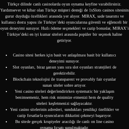
Türkçe dilinde canlı casinolarda oyun oynama keyfine varabilirsiniz.
Yardımsever ve kibar olan Türkçe müşteri desteği de 1xSlots casinos sitesinin
gurur duyduğu özellikleri arasında yer alıyor. MIRAX, sade tasarımı ve
kullanıcı dostu yapısı ile Türkiye’deki oyuncularına güvenli ve eğlenceli bir
oyun deneyimi sunuyor. Hızlı ödeme seçenekleri ve cazip bonuslar, MIRAX’i
Türkiye’deki en iyi kumar siteleri arasında popüler bir seçenek haline
getiriyor.
Casino sitesi herkes için basit ve anlaşılması basit bir kullanıcı
deneyimi sunuyor.
Slot oyunları, biraz şansın yanı sıra slot oyunları stratejileri de
gerektirebilir.
Blockchain teknolojisi ile transparent ve provably fair oyunlar
sunan siteler sobre artıyor.
Yeni casino siteleri değerlendirirken systematic bir yaklaşım
benimsemeniz, hem risk minimize etmenizi hem de quality
siteleri keşfetmenizi sağlayacaktır.
Yeni casino sitelerinin adresleri, sundukları yenilikçi özellikler ve
cazip fırsatlarla oyuncuların dikkatini çekmeyi başarıyor.
Bu sitede gerçek krupiyeler aracılığı ile canlı on line casino
oynama fırsatı sunulmaktadır.