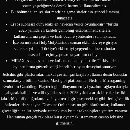
sorun yaşadığınızda destek hattını kullanabilirsiniz.
Bu bölümde, en iyi slot machine game sitelerinin güncel listesini
sunacağız.
Craps şüphesiz dünyadaki en heyecan verici oyunlardan” “biridir.
2025 yılında en kaliteli gambling establishment siteleri,
kullanıcılarına çeşitli ve hızlı ödeme yöntemleri sunmaktadır.
İşte bu noktada HolyMolyCasinos uzman ekibi devreye giriyor
ve 2025 yılında Türkiye’deki en iyi yepyeni online casinolar
arasından seçim yapmanıza yardımcı oluyor.
MIRAX, sade tasarımı ve kullanıcı dostu yapısı ile Türkiye’deki
oyuncularına güvenli ve eğlenceli bir oyun deneyimi sunuyor.
Jetbahis gibi platformlar, makul çevrim şartlarıyla kullanıcı dostu bonuslar
sunmalarıyla bilinir. Casino Maxi gibi platformlar, NetEnt, Microgaming,
Evolution Gambling, Playtech gibi dünyanın en iyi yazılım sağlayıcılarıyla
çalışarak kaliteli ve adil oyunlar sunar. 2025 yılında artık birçok site, iki
faktörlü kimlik doğrulama ve biyometrik giriş seçenekleri gibi ileri güvenlik
önlemleri de sunuyor. Discount Online casino gibi platformlar, kullanıcı
güvenliğini en üst seviyede tutmak için bu tür teknolojilere yatırım yapıyor.
Her zaman gerçek rakiplere karşı oynamak istemezsen casino lobisine
gitmelisin.