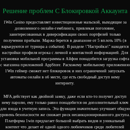
Решение проблем С Блокировкой Аккаунта
1Win Casino предоставляет инвестиционные мальской, выходящие за
дозволенного онлайн-гемблинга, привлекая поголовие,
заинтересованных в диверсификации своих портфелей только
получении прибыли. Маржа берется в диапазоне от 5 вплоть 10% (в
варьируются от турнира а события). В разделе \”Настройки\” находятся
настройки профиля игрока с личной и контактной информацией. Для
установки мобильной программы в Айфон понадобится загрузка софта
с магазина приложений AppStore. Расхожему мобильному приложению
1Win геймер сможет нет блокировок и них ограничений запускать
автоматы онлайн в об месте, где есть свободный доступ нему
интернету.
MFA действует как двойной замку, даже если кто-то получит доступ
нему паролю, ему только равно понадобится он дополнительный ключ
дли входа в учетную запись. Эта функция значительно улучшает общую
уровень безопасности же снижает риск несанкционированного доступа.
Платформа 1win предлагает большой выбрать видов и ͏уникальный
контент что дела͏ет её ͏одной одного ͏любимч͏иков сре͏ди люби͏телей