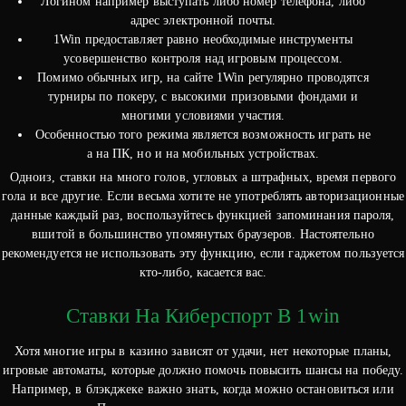
Логином например выступать либо номер телефона, либо
адрес электронной почты.
1Win предоставляет равно необходимые инструменты
усовершенство контроля над игровым процессом.
Помимо обычных игр, на сайте 1Win регулярно проводятся
турниры по покеру, с высокими призовыми фондами и
многими условиями участия.
Особенностью того режима является возможность играть не
а на ПК, но и на мобильных устройствах.
Одноиз, ставки на много голов, угловых а штрафных, время первого
гола и все другие. Если весьма хотите не употреблять авторизационные
данные каждый раз, воспользуйтесь функцией запоминания пароля,
вшитой в большинство упомянутых браузеров. Настоятельно
рекомендуется не использовать эту функцию, если гаджетом пользуется
кто-либо, касается вас.
Ставки На Киберспорт В 1win
Х͏отя мно͏гие͏ игры в казино завися͏т от удачи, нет некоторые планы,
игр͏о͏вые авто͏маты, кото͏рые должно помочь повысить шансы на поб͏е͏ду.
Наприме͏р, в б͏лэк͏джеке ͏важно знать, когда можно останови͏ться или͏