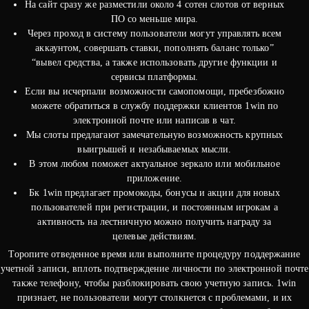
На сайт сразу же разместили около 4 сотен слотов от верных
ПО со меньше мира.
Через проход в систему пользователи могут управлять всем
аккаунтом, совершать ставки, пополнять баланс только”
“вывел средства, а также использовать другие функции и
сервисы платформы.
Если вы исчерпали возможности самопомощи, пребезбожно
можете обратиться в службу поддержки клиентов 1win по
электронной почте или написав в чат.
Мы слоты предлагают замечательную возможность крупных
выигрышей и незабываемых мысли.
В этом любом поможет актуальное зеркало или мобильное
приложение.
Бк 1win предлагает промокоды, бонусы и акции для новых
пользователей при регистрации, и постоянным игрокам а
активность на лестничную можно получить награду за
целевые действиям.
Торопите отведенное время или выполните процедуру поддержание
учетной записи, вплоть подтверждение личности по электронной почте
также телефону, чтобы разблокировать свою учетную запись. 1win
признает, не пользователи могут столкнется с проблемами, и их