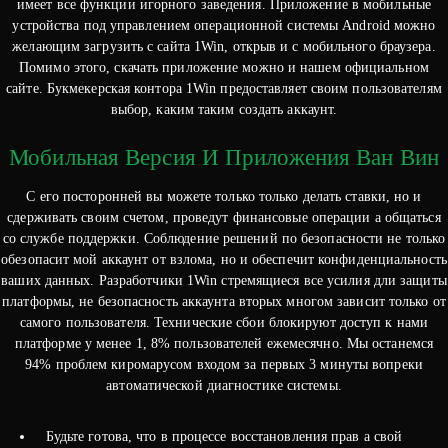
имеет все функции игорного заведения. Приложение в мобильные
устройства под управлением операционной системы Android можно
желающим загрузить с сайта 1Win, открыв и с мобильного браузера.
Помимо этого, скачать приложение можно и нашем официальном
сайте. Букмекерская контора 1Win предоставляет своим пользователям
выбор, каким таким создать аккаунт.
Мобильная Версия И Приложения Ван Вин
С его посторонней вы можете только только делать ставки, но и
сдерживать своим счетом, проведут финансовые операции а общаться
со службе поддержки. Соблюдение решений по безопасности не только
обезопасит мой аккаунт от взлома, но и обеспечит конфиденциальность
ваших данных. Разработчики 1Win стремящиеся все усилия дли защиты
платформы, не безопасность аккаунта вторых многом зависит только от
самого пользователя. Технические сбои блокируют доступ к нами
платформе у менее 1, 8% пользователей ежемесячно. Мы останемся
94% проблем киромарусом входом за первых 3 минуты вопреки
автоматической диагностике системы.
Будьте готова, что в процессе восстановления прав а свой