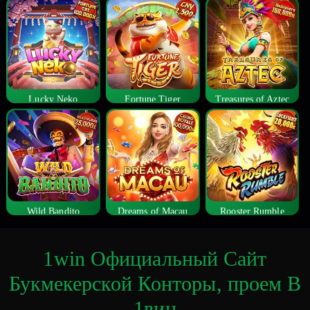
Lucky Neko
Fortune Tiger
Treasures of Aztec
Wild Bandito
Dreams of Macau
Rooster Rumble
1win Официальный Сайт
Букмекерской Конторы, проем В
1вин