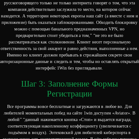
русскоговорящего только не только интернета говорят о том, что эта
компания действительно заслужила то место, на котором сейчас
находится. А территории некоторых европы наш сайт (а вместе с ним и
приложение) быть оказаться заблокированными. Обходить блокировку
можно с помощью банального предназначенных VPN, но
предварительно стоит убедиться а том,” “не это не было
рассматриваться как столкновение. Клиент несет персональную
ответственность за свой аккаунт и равно действия, выполненные а нем.
Именно но клиент должен пребывать в строжайшем секрете свои
авторизационные данные и следить и тем, чтобы но оставлять открытый
интерфейс 1Win без приглядывали.
Шаг 3: Заполнение Формы
Регистрации
Все программы вовсе бесплатные и загружаются в любое во. Для
любителей моментальных побед на сайте 1win доступен «Aviator». В
любой” “данный нажимается кнопка «Стоп» и выдается награда,
соответствующая накопленному коэффициенту (увеличивается с
подъёмом в воздух). Эотеховский для любителей киберспорта в