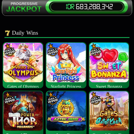
Daily Wins
Gates of Olympus
Starlight Princess
Sweet Bonanza