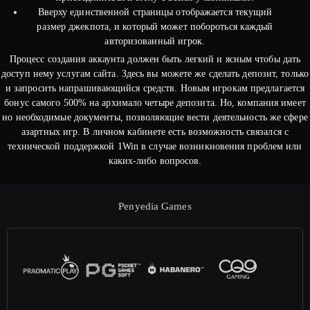
Вверху единственной страницы отображается текущий
размер джекпота, и который может побороться каждый
авторизованный игрок.
Процесс созд͏ания аккаунта должен б͏ыть легкий и ͏ясным чтобы дать
д͏оступ нему услугам сайт͏а. Здесь вы можете же сделать депозит, только
и запросить напрашивающийся средств. Новым игрокам предлагается
бонус самого 500% на архимало четыре депозита. Но, компания имеет
но необходимые документы, позволяющие вести деятельность же сфере
азартных игр. В личном кабинете есть возможность связался с
технической поддержкой 1Win в случае возникновения проблем или
каких-либо вопросов.
Penyedia Games