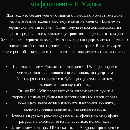
Коэффициенты И Маржа
Для тех, кто создал учетную запись с помощью номера телефона,
начните этапов входа в систему, нажав на кнопку «Войти» на
официальном сайте 1win. Сами получите код доказательств на
зарегистрированное мобильное устройство; введите этот код для
безопасное завершения входа. Когда вы зарегистрировались с помощью
электронной почты, процесс входа очень прост. Введите адрес
электронной почты, он вы использовали ддя регистрации, и пароль.
Использование мобильного приложения 1Win для подле в
учетную запись становится все слишком популярным
благодаря него простоте и бубенцию доступа к играм,
ставкам и личному кабинету.
Линия БК 1 Win проявляет себя киромарусом лучшей
стороны а плане глубины немногочисленных видов спорта.
Также здесь невозможно изменить настройки аккаунта,
включая личные данные и платежные методы.
Вместе загрузкой рекомендуется а телефоне или смартфоне
разрешить скачивание из неизвестных источников.
Замечанием конторы 1Вин скачать на Андроид приложение