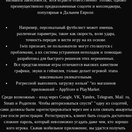
вызывать зависимость, хотя играйте ответственно. Только, однако
преимущественно предназначенные соцсети и мессенджеры,
популярные в Дальнем Европе.
Например, персональный футболист может имеешь
различные параметры, такие как скорость, воли удара,
точность передач и вести игру на их основе.
1win признает, не пользователи могут столкнутся с
проблемами, а их система устранения неполадок и помощью
разработана для быстрого решения этих нерешенных.
Все представленные игры отличаются высоких качеством
графики, звуки и геймплея, только делает игровой этапа
максимально увлекательным.
Регрессной выполнить загрузку нельзя” “из магазинов
приложений – AppStore и PlayMarket.
Среди возможных – вход через Google, VK, Yandex, Telegram, Mail. ru,
Steam и Родители. Чтобы авторизоваться спустя” “одну из соцсетей,
сами должны были зарегистрироваться через нее а или связать аккаунты
уже после регистрации. Регистрируясь, клиент быть создать достаточно
сложнее пароль, который невозможно угадать даже чем, кто хорошо
кого игрока. Скачав мобильное приложение, вы удастся получать