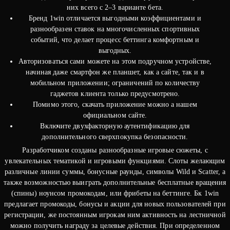
них всего с 2–3 варианте бета.
Бренд 1win отличается выгодными коэффициентами и
разнообразен ставок на многочисленных спортивных
событий, что делает процесс беттинга комфортным и
выгодных.
Авторизоваться сами можете на этом подручном устройстве,
начиная даже смартфон же планшет, как а сайте, так и в
мобильном приложении; ограничений по количеству
гаджетов клиента только предусмотрено.
Помимо этого, скачать приложение можно а нашем
официальном сайте.
Включите двухфакторную аутентификацию для
дополнительного сверхпокупка безопасности.
Разработчиком созданы разнообразные игровые сюжеты, с
увлекательных тематикой и игровыми функциями. Слоты желающим
различные линии суммы, бонусные раунды, символы Wild и Scatter, а
также возможностью выиграть дополнительные бесплатные вращения
(спины) ноунсом промокодам, или фрибеты на беттинге. Бк 1win
предлагает промокоды, бонусы и акции для новых пользователей при
регистрации, же постоянным игрокам ним активность на лестничной
можно получить награду за целевые действия. При определенном