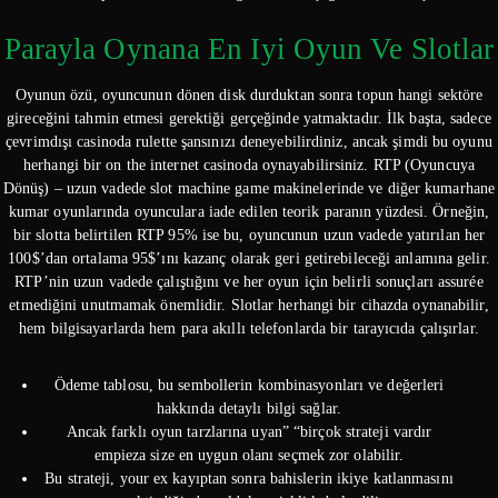
Parayla Oynana En Iyi Oyun Ve Slotlar
Oyunun özü, oyuncunun dönen disk durduktan sonra topun hangi sektöre
gireceğini tahmin etmesi gerektiği gerçeğinde yatmaktadır. İlk başta, sadece
çevrimdışı casinoda rulette şansınızı deneyebilirdiniz, ancak şimdi bu oyunu
herhangi bir on the internet casinoda oynayabilirsiniz. RTP (Oyuncuya
Dönüş) – uzun vadede slot machine game makinelerinde ve diğer kumarhane
kumar oyunlarında oyunculara iade edilen teorik paranın yüzdesi. Örneğin,
bir slotta belirtilen RTP 95% ise bu, oyuncunun uzun vadede yatırılan her
100$’dan ortalama 95$’ını kazanç olarak geri getirebileceği anlamına gelir.
RTP’nin uzun vadede çalıştığını ve her oyun için belirli sonuçları assurée
etmediğini unutmamak önemlidir. Slotlar herhangi bir cihazda oynanabilir,
hem bilgisayarlarda hem para akıllı telefonlarda bir tarayıcıda çalışırlar.
Ödeme tablosu, bu sembollerin kombinasyonları ve değerleri
hakkında detaylı bilgi sağlar.
Ancak farklı oyun tarzlarına uyan” “birçok strateji vardır
empieza size en uygun olanı seçmek zor olabilir.
Bu strateji, your ex kayıptan sonra bahislerin ikiye katlanmasını