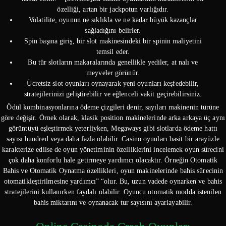
özelliği, artan bir jackpotun varlığıdır.
Volatilite, oyunun ne sıklıkla ve ne kadar büyük kazançlar
sağladığını belirler.
Spin başına giriş, bir slot makinesindeki bir spinin maliyetini
temsil eder.
Bu tür slotların makaralarında genellikle yediler, at nalı ve
meyveler görünür.
Ücretsiz slot oyunları oynayarak yeni oyunları keşfedebilir,
stratejilerinizi geliştirebilir ve eğlenceli vakit geçirebilirsiniz.
Ödül kombinasyonlarına ödeme çizgileri denir, sayıları makinenin türüne
göre değişir. Örnek olarak, klasik position makinelerinde arka arkaya üç aynı
görüntüyü eşleştirmek yeterliyken, Megaways gibi slotlarda ödeme hattı
sayısı hundred veya daha fazla olabilir. Casino oyunları basit bir arayüzle
karakterize edilse de oyun yönetiminin özelliklerini incelemek oyun sürecini
çok daha konforlu hale getirmeye yardımcı olacaktır. Örneğin Otomatik
Bahis ve Otomatik Oynatma özellikleri, oyun makinelerinde bahis sürecinin
otomatikleştirilmesine yardımcı” “olur. Bu, uzun vadede oynarken ve bahis
stratejilerini kullanırken faydalı olabilir. Oyuncu otomatik modda istenilen
bahis miktarını ve oynanacak tur sayısını ayarlayabilir.