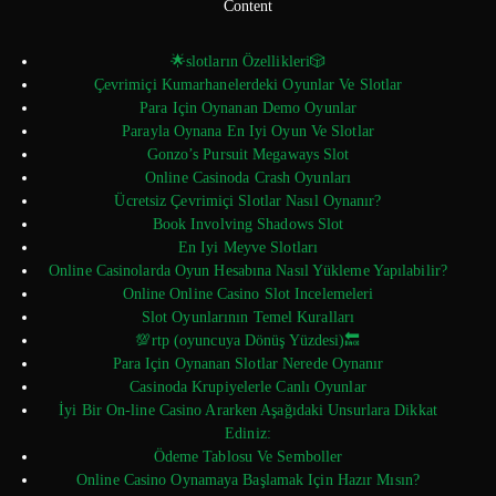
Content
🌟slotların Özellikleri🎲
Çevrimiçi Kumarhanelerdeki Oyunlar Ve Slotlar
Para Için Oynanan Demo Oyunlar
Parayla Oynana En Iyi Oyun Ve Slotlar
Gonzo’s Pursuit Megaways Slot
Online Casinoda Crash Oyunları
Ücretsiz Çevrimiçi Slotlar Nasıl Oynanır?
Book Involving Shadows Slot
En Iyi Meyve Slotları
Online Casinolarda Oyun Hesabına Nasıl Yükleme Yapılabilir?
Online Online Casino Slot Incelemeleri
Slot Oyunlarının Temel Kuralları
💯rtp (oyuncuya Dönüş Yüzdesi)🔙
Para Için Oynanan Slotlar Nerede Oynanır
Casinoda Krupiyelerle Canlı Oyunlar
İyi Bir On-line Casino Ararken Aşağıdaki Unsurlara Dikkat
Ediniz:
Ödeme Tablosu Ve Semboller
Online Casino Oynamaya Başlamak Için Hazır Mısın?