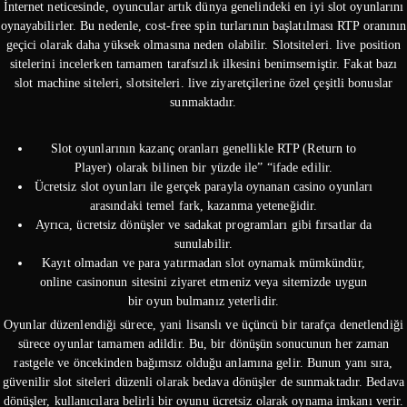
İnternet neticesinde, oyuncular artık dünya genelindeki en iyi slot oyunlarını
oynayabilirler. Bu nedenle, cost-free spin turlarının başlatılması RTP oranının
geçici olarak daha yüksek olmasına neden olabilir. Slotsiteleri. live position
sitelerini incelerken tamamen tarafsızlık ilkesini benimsemiştir. Fakat bazı
slot machine siteleri, slotsiteleri. live ziyaretçilerine özel çeşitli bonuslar
sunmaktadır.
Slot oyunlarının kazanç oranları genellikle RTP (Return to
Player) olarak bilinen bir yüzde ile” “ifade edilir.
Ücretsiz slot oyunları ile gerçek parayla oynanan casino oyunları
arasındaki temel fark, kazanma yeteneğidir.
Ayrıca, ücretsiz dönüşler ve sadakat programları gibi fırsatlar da
sunulabilir.
Kayıt olmadan ve para yatırmadan slot oynamak mümkündür,
online casinonun sitesini ziyaret etmeniz veya sitemizde uygun
bir oyun bulmanız yeterlidir.
Oyunlar düzenlendiği sürece, yani lisanslı ve üçüncü bir tarafça denetlendiği
sürece oyunlar tamamen adildir. Bu, bir dönüşün sonucunun her zaman
rastgele ve öncekinden bağımsız olduğu anlamına gelir. Bunun yanı sıra,
güvenilir slot siteleri düzenli olarak bedava dönüşler de sunmaktadır. Bedava
dönüşler, kullanıcılara belirli bir oyunu ücretsiz olarak oynama imkanı verir.