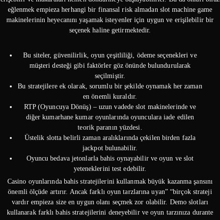
eğlenmek empieza herhangi bir finansal risk almadan slot machine game
makinelerinin heyecanını yaşamak isteyenler için uygun ve erişilebilir bir
seçenek haline getirmektedir.
Bu siteler, güvenilirlik, oyun çeşitliliği, ödeme seçenekleri ve
müşteri desteği gibi faktörler göz önünde bulundurularak
seçilmiştir.
Bu stratejilere ek olarak, sorumlu bir şekilde oynamak her zaman
en önemli kuraldır.
RTP (Oyuncuya Dönüş) – uzun vadede slot makinelerinde ve
diğer kumarhane kumar oyunlarında oyunculara iade edilen
teorik paranın yüzdesi.
Üstelik slotta belirli zaman aralıklarında çekilen birden fazla
jackpot bulunabilir.
Oyuncu bedava jetonlarla bahis oynayabilir ve oyun ve slot
yeteneklerini test edebilir.
Casino oyunlarında bahis stratejilerini kullanmak büyük kazanma şansını
önemli ölçüde artırır. Ancak farklı oyun tarzlarına uyan” “birçok strateji
vardır empieza size en uygun olanı seçmek zor olabilir. Demo slotları
kullanarak farklı bahis stratejilerini deneyebilir ve oyun tarzınıza durante