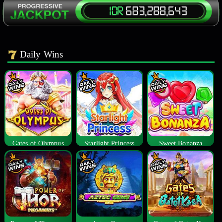
Daily Wins
Gates of Olympus
Starlight Princess
Sweet Bonanza