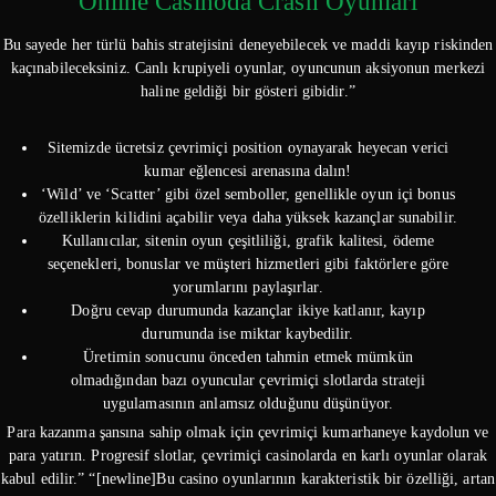
Online Casinoda Crash Oyunları
Bu sayede her türlü bahis stratejisini deneyebilecek ve maddi kayıp riskinden
kaçınabileceksiniz. Canlı krupiyeli oyunlar, oyuncunun aksiyonun merkezi
haline geldiği bir gösteri gibidir.”
Sitemizde ücretsiz çevrimiçi position oynayarak heyecan verici
kumar eğlencesi arenasına dalın!
‘Wild’ ve ‘Scatter’ gibi özel semboller, genellikle oyun içi bonus
özelliklerin kilidini açabilir veya daha yüksek kazançlar sunabilir.
Kullanıcılar, sitenin oyun çeşitliliği, grafik kalitesi, ödeme
seçenekleri, bonuslar ve müşteri hizmetleri gibi faktörlere göre
yorumlarını paylaşırlar.
Doğru cevap durumunda kazançlar ikiye katlanır, kayıp
durumunda ise miktar kaybedilir.
Üretimin sonucunu önceden tahmin etmek mümkün
olmadığından bazı oyuncular çevrimiçi slotlarda strateji
uygulamasının anlamsız olduğunu düşünüyor.
Para kazanma şansına sahip olmak için çevrimiçi kumarhaneye kaydolun ve
para yatırın. Progresif slotlar, çevrimiçi casinolarda en karlı oyunlar olarak
kabul edilir.” “[newline]Bu casino oyunlarının karakteristik bir özelliği, artan