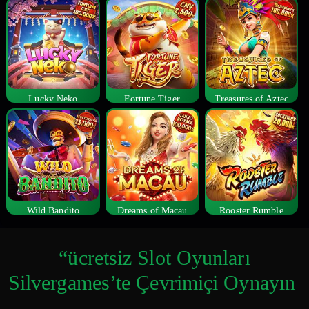
Lucky Neko
Fortune Tiger
Treasures of Aztec
Wild Bandito
Dreams of Macau
Rooster Rumble
“ücretsiz Slot Oyunları
Silvergames’te Çevrimiçi Oynayın ️