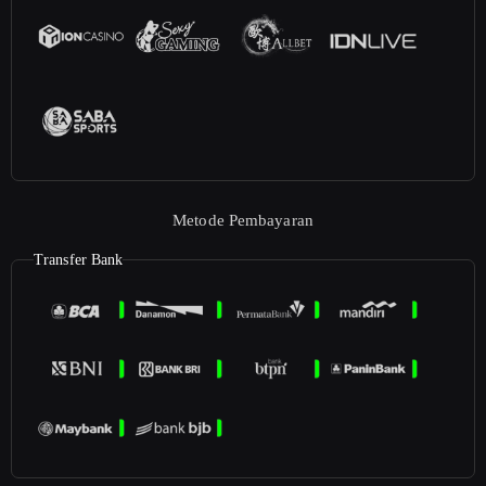
Metode Pembayaran
Transfer Bank