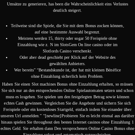
Umsätze zu generieren, has been die Wahrscheinlichkeit eins Verlustes
deutlich steigert.
Teilweise sind die Spiele, die Sie mit dem Bonus zocken können,
auf eine bestimmte Auswahl begrenzt.
Meistens werden 15, thirty oder sogar 50 Freispiele ohne
Einzahlung wie z. N im SlotsGem On line casino oder im
Slotlords Casino verschenkt.
Oder aber dead geschieht per Klick auf der Website des
gewählten Anbieters.
Wer bereits” “Bestandskunde ist, der hat mit kleinen Bénéfice
ohne Einzahlung sicherlich kein Problem.
Haben Sie einen Slot machines Bonus ohne Einzahlung erhalten, so müssen
Sie sich nur an den entsprechenden Online Spielautomaten setzen und schon
muss es losgehen. Sie spielen um den festgelegten Betrag sowie können
echtes Cash gewinnen. Vergleichen Sie die Angebote und sichern Sie sich
Freispiele oder ein kostenloses Startgeld, einfach indem Sie einander über
unseren Url anmelden.” “[newline]Probieren Sie es leicht einmal aus darüber
hinaus spielen Sie throughout den besten Internet casinos ohne Einzahlung 1
echtes Geld. Sie erhalten dann Den versprochenen Online Casino Bonus ohne
Einzahlung sofort und automatisch gutgeschrieben.