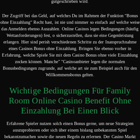
gutgeschrieben wird.
Der Zugriff bei das Geld, auf welches Du im Rahmen der Funktion “Bonus
ohne Einzahlung“ Recht hast, ist nie und nimmer so einfach auf welche weise
das Anmelden ebenso Auszahlen. Online Casinos legen Bedingungen (häufig
Wettanforderungen) fest, o sicherzustellen, dass sie eine Gegenleistung
erlangen. Hier sind perish verschiedenen Schritte zu der Inanspruchnahme
eines Casinos Bonus ohne Einzahlung. Bringen Sie ebenso vorher in
Erfahrung, welche Spiele Sie mit dem Casino Bonus ohne viele Einzahlung
zocken können. Manche” “Casinoanbieter legen die normalen
Bonusbedingungen zugrunde, auf welche art sie zum Beispiel auch für den
Willkommensbonus gelten.
Wichtige Bedingungen Für Family
Room Online Casino Benefit Ohne
Einzahlung Bei Einen Blick
Erfahrene Spieler nutzen solch einen Bonus gerne, um neue Strategien
auszuprobieren oder sich über einem bislang unbekannten Spiel
bekanntzumachen sowie die neuen Regeln zu erlernen. Der Casino Markt