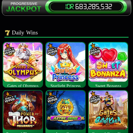
Daily Wins
Gates of Olympus
Starlight Princess
Sweet Bonanza