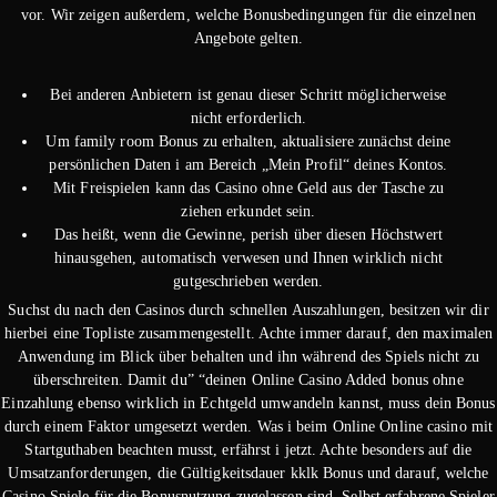
vor. Wir zeigen außerdem, welche Bonusbedingungen für die einzelnen
Angebote gelten.
Bei anderen Anbietern ist genau dieser Schritt möglicherweise
nicht erforderlich.
Um family room Bonus zu erhalten, aktualisiere zunächst deine
persönlichen Daten i am Bereich „Mein Profil“ deines Kontos.
Mit Freispielen kann das Casino ohne Geld aus der Tasche zu
ziehen erkundet sein.
Das heißt, wenn die Gewinne, perish über diesen Höchstwert
hinausgehen, automatisch verwesen und Ihnen wirklich nicht
gutgeschrieben werden.
Suchst du nach den Casinos durch schnellen Auszahlungen, besitzen wir dir
hierbei eine Topliste zusammengestellt. Achte immer darauf, den maximalen
Anwendung im Blick über behalten und ihn während des Spiels nicht zu
überschreiten. Damit du” “deinen Online Casino Added bonus ohne
Einzahlung ebenso wirklich in Echtgeld umwandeln kannst, muss dein Bonus
durch einem Faktor umgesetzt werden. Was i beim Online Online casino mit
Startguthaben beachten musst, erfährst i jetzt. Achte besonders auf die
Umsatzanforderungen, die Gültigkeitsdauer kklk Bonus und darauf, welche
Casino Spiele für die Bonusnutzung zugelassen sind. Selbst erfahrene Spieler