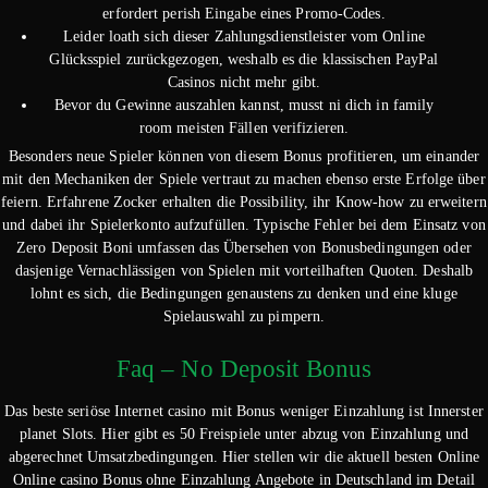
erfordert perish Eingabe eines Promo-Codes.
Leider loath sich dieser Zahlungsdienstleister vom Online
Glücksspiel zurückgezogen, weshalb es die klassischen PayPal
Casinos nicht mehr gibt.
Bevor du Gewinne auszahlen kannst, musst ni dich in family
room meisten Fällen verifizieren.
Besonders neue Spieler können von diesem Bonus profitieren, um einander
mit den Mechaniken der Spiele vertraut zu machen ebenso erste Erfolge über
feiern. Erfahrene Zocker erhalten die Possibility, ihr Know-how zu erweitern
und dabei ihr Spielerkonto aufzufüllen. Typische Fehler bei dem Einsatz von
Zero Deposit Boni umfassen das Übersehen von Bonusbedingungen oder
dasjenige Vernachlässigen von Spielen mit vorteilhaften Quoten. Deshalb
lohnt es sich, die Bedingungen genaustens zu denken und eine kluge
Spielauswahl zu pimpern.
Faq – No Deposit Bonus
Das beste seriöse Internet casino mit Bonus weniger Einzahlung ist Innerster
planet Slots. Hier gibt es 50 Freispiele unter abzug von Einzahlung und
abgerechnet Umsatzbedingungen. Hier stellen wir die aktuell besten Online
Online casino Bonus ohne Einzahlung Angebote in Deutschland im Detail