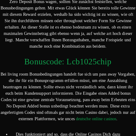
Zero Deposit Bonus wagen, sollten Sie zunächst feststellen, welche
Bonusbedingungen gelten. Mit etwas Glück können Sie bereits tolle Gewinne
mit diesem Reward erzielen, weshalb ha sido wichtig ist zu wissen, wie oft
Sie ihn durchführen müssen oder throughout welcher Form Sie Gewinne
erhalten. An dieser Stelle ist es ebenso bedeutsam zu wissen, ob es einen
maximalen Gewinnbetrag gibt ebenso wenn ja, auf welche art hoch dieser
liegt. Manche verschaffen Ihnen Bonusguthaben, manche Freispiele und
manche noch eine Kombination aus beidem.
Bonuscode: Lcb1025chip
Bei living room Bonusbedingungen handelt fue sich um pass away Vorgaben,
die ihr für ein Bonusprogramm erfüllen müsst, um eine Auszahlung
beantragen zu können. Sollte etwas nicht verständlich sein, dann könnt ihr
euch beim Kundensupport informieren. Die Eingabe eines Added bonus
Codes ist eine gewisse zentrale Voraussetzung, pass away beim Erbeuten eins
No Deposit Added bonus unbedingt beachtet werden muss. Diese extra
angefertigten Codes sind oftmals gar nicht beim Casino dabei, jedoch nur auf
externen Plattformen, wie unces
deutsche online casinos
.
Dies funktioniert and so, dass die Online Casinos Dich dazu