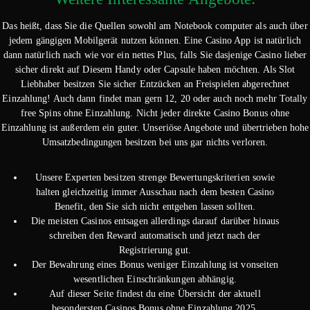
Das heißt, dass Sie die Quellen sowohl am Notebook computer als auch über
jedem gängigen Mobilgerät nutzen können. Eine Casino App ist natürlich
dann natürlich nach wie vor ein nettes Plus, falls Sie dasjenige Casino lieber
sicher direkt auf Diesem Handy oder Capsule haben möchten. Als Slot
Liebhaber besitzen Sie sicher Entzücken an Freispielen abgerechnet
Einzahlung! Auch dann findet man gern 12, 20 oder auch noch mehr Totally
free Spins ohne Einzahlung. Nicht jeder direkte Casino Bonus ohne
Einzahlung ist außerdem ein guter. Unseriöse Angebote und übertrieben hohe
Umsatzbedingungen besitzen bei uns gar nichts verloren.
Unsere Experten besitzen strenge Bewertungskriterien sowie
halten gleichzeitig immer Ausschau nach dem besten Casino
Benefit, den Sie sich nicht entgehen lassen sollten.
Die meisten Casinos entsagen allerdings darauf darüber hinaus
schreiben den Reward automatisch und jetzt nach der
Registrierung gut.
Der Bewahrung eines Bonus weniger Einzahlung ist vonseiten
wesentlichen Einschränkungen abhängig.
Auf dieser Seite findest du eine Übersicht der aktuell
besondersten Casinos Bonus ohne Einzahlung 2025.