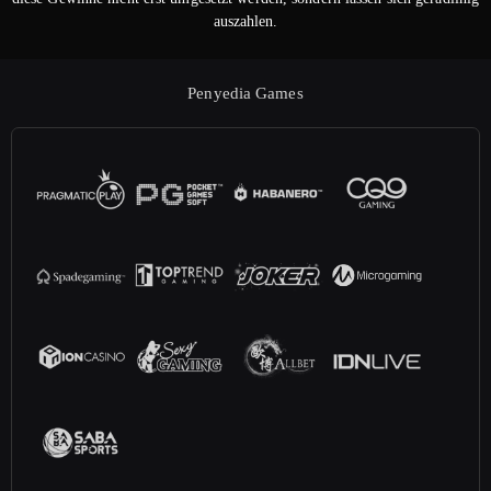
auszahlen.
Penyedia Games