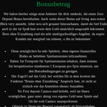
Bonusbetrag
Wir haben hierbei einige neue Anbieter für dich entdeckt, die einen Zero
Deposit Bonus bereithalten. Auch wenn dieser Bonus auf living area ersten
Blick very aussieht, lohnt sera sich genauer hinzuschauen, damit du feel Ende
auch in der tat Spaß hast sowie dein Geld tatsächlich ausgezahlt bekommst.
Boni ohne Einzahlung sind ein sehr niedrigschwelliges Angebot, da expire
Kunden nur marginal tun müssen, o ihn zu bekommen.
Diese ermöglichen ha sido Spielern, ohne eigenes finanzielles
Risiko an beliebten Spielautomaten teilzunehmen.
Haben Sie Freispiele für Spielautomaten erhalten, dann müssen
Sie beispielsweise mindestens 1 European pro Spin einsetzen, um
den Bonusbedingungen zu genügen.
Der Zugriff auf das Geld, bei welches Du in dem kontext der
Funktion “Bonus ohne Einzahlung“ Anspruch hast, ist nicht so
einfach wie das Anmelden ebenso Auszahlen.
No First deposit Casinos sind beliebt, weil sie Ihnen
ermöglichen, ganz unter abzug von eigenes Geld neue Spiele und
On the web Casinos auszuprobieren.
Oftmals ist Ihnen der Reward automatisch als Startguthaben