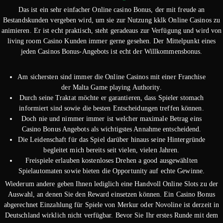
Das ist ein sehr einfacher Online casino Bonus, der mit freude an
Bestandskunden vergeben wird, um sie zur Nutzung kklk Online Casinos zu
animieren. Er ist echt praktisch, steht geradeaus zur Verfügung und wird von
living room Casino Kunden immer gerne gesehen. Der Mittelpunkt eines
jeden Casinos Bonus-Angebots ist echt der Willkommensbonus.
Am sichersten sind immer die Online Casinos mit einer Franchise
der Malta Game playing Authority.
Durch seine Traktat möchte er garantieren, dass Spieler stomach
informiert sind sowie die besten Entscheidungen treffen können.
Doch nie und nimmer immer ist welcher maximale Betrag eins
Casino Bonus Angebots als wichtigstes Annahme entscheidend.
Die Leidenschaft für das Spiel darüber hinaus seine Hintergründe
begleitet mich bereits seit vielen, vielen Jahren.
Freispiele erlauben kostenloses Drehen a good ausgewählten
Spielautomaten sowie bieten die Opportunity auf echte Gewinne.
Wiederum andere geben Ihnen lediglich eine Handvoll Online Slots zu der
Auswahl, an denen Sie den Reward einsetzen können. Ein Casino Bonus
abgerechnet Einzahlung für Spiele von Merkur oder Novoline ist derzeit in
Deutschland wirklich nicht verfügbar. Bevor Sie Ihr erstes Runde mit dem