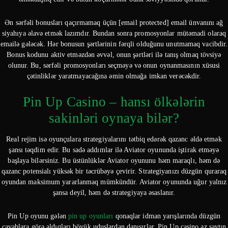
Ən sərfəli bonusları qaçırmamaq üçün [email protected] email ünvanını ağ
siyahıya əlavə etmək lazımdır. Bundan sonra promosyonlar mütəmadi olaraq
emailə gələcək. Hər bonusun şərtlərinin fərqli olduğunu unutmamaq vacibdir.
Bonus kodunu aktiv etməzdən əvvəl, onun şərtləri ilə tanış olmaq tövsiyə
olunur. Bu, sərfəli promosyonları seçməyə və onun oynanmasının xüsusi
çətinliklər yaratmayacağına əmin olmağa imkan verəcəkdir.
Pin Up Casino – hansı ölkələrin
sakinləri oynaya bilər?
Real rejim isə oyunçulara strategiyalarını tətbiq edərək qazanc əldə etmək
şansı təqdim edir. Bu sadə addımlar ilə Aviator oyununda iştirak etməyə
başlaya bilərsiniz. Bu üstünlüklər Aviator oyununu həm maraqlı, həm də
qazanc potensialı yüksək bir təcrübəyə çevirir. Strategiyanızı düzgün quraraq
oyundan maksimum yararlanmaq mümkündür. Aviator oyununda uğur yalnız
şansa deyil, həm də strategiyaya əsaslanır.
Pin Up oyunu gələn
pin up oyunları
qonaqlar idman yarışlarında düzgün
cavablara görə aldıqları böyük uduşlardan danışırlar. Pin Up casino az saytın