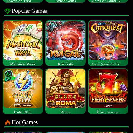
Power of Thor Megaways
Aztec Gems
Gates of Gatot Kaca
Popular Games
Mahjong Ways
Koi Gate
Gem Saviour Conquest
Gold Blitz
Roma
Fiery Sevens
Hot Games