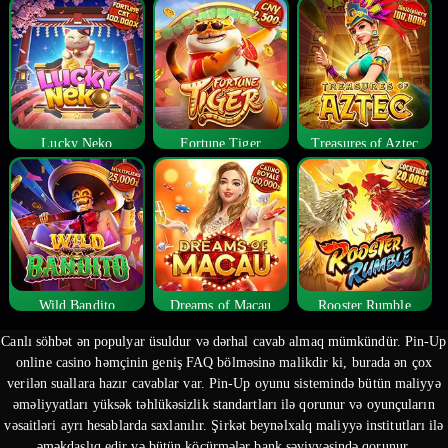
Lucky Neko
Fortune Tiger
Treasures of Aztec
Wild Bandito
Dreams of Macau
Rooster Rumble
Canlı söhbət ən populyar üsuldur və dərhal cavab almaq mümkündür. Pin-Up
online casino həmçinin geniş FAQ bölməsinə malikdir ki, burada ən çox
verilən suallara hazır cavablar var. Pin-Up oyunu sistemində bütün maliyyə
əməliyyatları yüksək təhlükəsizlik standartları ilə qorunur və oyunçuların
vəsaitləri ayrı hesablarda saxlanılır. Şirkət beynəlxalq maliyyə institutları ilə
əməkdaşlıq edir və bütün köçürmələr bank səviyyəsində qorunur.