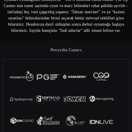
Casino-nun rəsmi saytında oyun və mərc bölmələri rahat şəkildə ayrılıb –
istifadəçi heç vaxt çaşqınlıq yaşamır. “İdman mərcləri” və ya “kazino
oyunları” bölmələrindən birini seçərək bütün mövcud təklifləri görə
bilərsiniz. Hesabınıza daxil olduqdan sonra dərhal oynamağa başlaya
bilərsiniz. Saytda həmçinin “İndi udurlar” adlı xüsusi bölmə var.
Penyedia Games