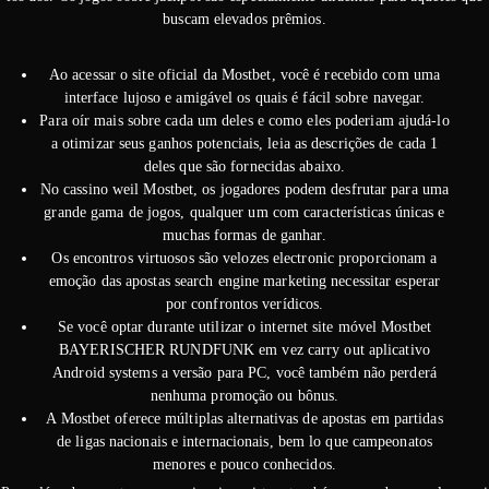
buscam elevados prêmios.
Ao acessar o site oficial da Mostbet, você é recebido com uma
interface lujoso e amigável os quais é fácil sobre navegar.
Para oír mais sobre cada um deles e como eles poderiam ajudá-lo
a otimizar seus ganhos potenciais, leia as descrições de cada 1
deles que são fornecidas abaixo.
No cassino weil Mostbet, os jogadores podem desfrutar para uma
grande gama de jogos, qualquer um com características únicas e
muchas formas de ganhar.
Os encontros virtuosos são velozes electronic proporcionam a
emoção das apostas search engine marketing necessitar esperar
por confrontos verídicos.
Se você optar durante utilizar o internet site móvel Mostbet
BAYERISCHER RUNDFUNK em vez carry out aplicativo
Android systems a versão para PC, você também não perderá
nenhuma promoção ou bônus.
A Mostbet oferece múltiplas alternativas de apostas em partidas
de ligas nacionais e internacionais, bem lo que campeonatos
menores e pouco conhecidos.