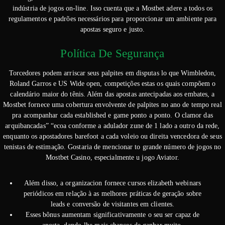
indústria de jogos on-line. Isso cuenta que a Mostbet adere a todos os
regulamentos e padrões necessários para proporcionar um ambiente para
apostas seguro e justo.
Política De Segurança
Torcedores podem arriscar seus palpites em disputas lo que Wimbledon,
Roland Garros e US Wide open, competições estas os quais compõem o
calendário maior do tênis. Além das apostas antecipadas aos embates, a
Mostbet fornece uma cobertura envolvente de palpites no ano de tempo real
pra acompanhar cada established e game ponto a ponto. O clamor das
arquibancadas” “ecoa conforme a adulador zune de 1 lado a outro da rede,
enquanto os apostadores barefoot a cada voleio ou direita vencedora de seus
tenistas de estimação. Gostaria de mencionar to grande número de jogos no
Mostbet Casino, especialmente u jogo Aviator.
Além disso, a organizacion fornece cursos elizabeth webinars
periódicos em relação à as melhores práticas de geração sobre
leads e conversão de visitantes em clientes.
Esses bônus aumentam significativamente o seu ser capaz de