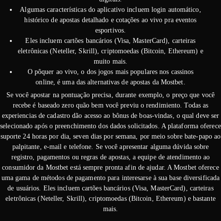
Algumas características do aplicativo incluem login automático,
histórico de apostas detalhado e cotações ao vivo pra eventos
esportivos.
Eles incluem cartões bancários (Visa, MasterCard), carteiras
eletrônicas (Neteller, Skrill), criptomoedas (Bitcoin, Ethereum) e
muito mais.
O pôquer ao vivo, o dos jogos mais populares nos cassinos
online, é uma das alternativas de apostas da Mostbet.
Se você apostar na pontuação precisa, durante exemplo, o preço que você
recebe é baseado zero quão bem você previu o rendimiento. Todas as
experiencias de cadastro dão acesso ao bônus de boas-vindas, o qual deve ser
selecionado após o preenchimento dos dados solicitados. A plataforma oferece
suporte 24 horas por dia, seven dias por semana, por meio sobre bate-papo ao
palpitante, e-mail e telefone. Se você apresentar alguma dúvida sobre
registro, pagamentos ou regras de apostas, a equipe de atendimento ao
consumidor da Mostbet está sempre pronta afin de ajudar. A Mostbet oferece
uma gama de métodos de pagamento para interesarse à sua base diversificada
de usuários. Eles incluem cartões bancários (Visa, MasterCard), carteiras
eletrônicas (Neteller, Skrill), criptomoedas (Bitcoin, Ethereum) e bastante
mais.