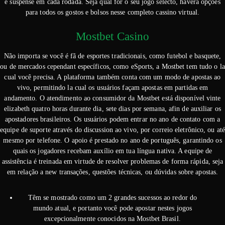
e suspense em cada rodada. Seja qual for o seu jogo selecto, haverá opções
para todos os gostos e bolsos nesse completo cassino virtual.
Mostbet Casino
Não importa se você é fã de esportes tradicionais, como futebol e basquete,
ou de mercados cependant específicos, como eSports, a Mostbet tem tudo o la
cual você precisa. A plataforma também conta com um modo de apostas ao
vivo, permitindo la cual os usuários façam apostas em partidas em
andamento. O atendimento ao consumidor da Mostbet está disponível vinte
elizabeth quatro horas durante dia, sete dias por semana, afin de auxiliar os
apostadores brasileiros. Os usuários podem entrar no ano de contato com a
equipe de suporte através do discussion ao vivo, por correio eletrônico, ou até
mesmo por telefone. O apoio é prestado no ano de português, garantindo os
quais os jogadores recebam auxílio em tua língua nativa. A equipe de
assistência é treinada em virtude de resolver problemas de forma rápida, seja
em relação a new transações, questões técnicas, ou dúvidas sobre apostas.
Têm se mostrado como um 2 grandes sucessos ao redor do
mundo atual, e portanto você pode apostar nestes jogos
excepcionalmente conocidos na Mostbet Brasil.