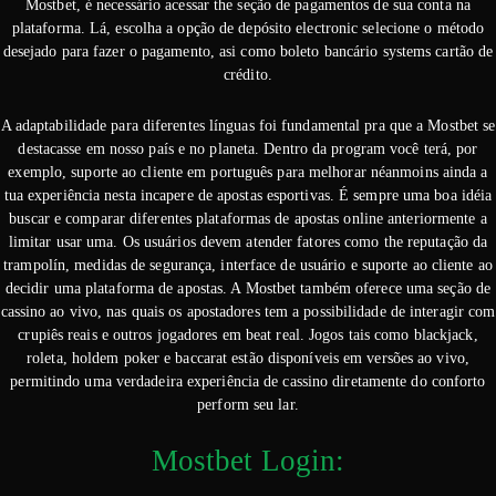
Mostbet, é necessário acessar the seção de pagamentos de sua conta na
plataforma. Lá, escolha a opção de depósito electronic selecione o método
desejado para fazer o pagamento, asi como boleto bancário systems cartão de
crédito.
A adaptabilidade para diferentes línguas foi fundamental pra que a Mostbet se
destacasse em nosso país e no planeta. Dentro da program você terá, por
exemplo, suporte ao cliente em português para melhorar néanmoins ainda a
tua experiência nesta incapere de apostas esportivas. É sempre uma boa idéia
buscar e comparar diferentes plataformas de apostas online anteriormente a
limitar usar uma. Os usuários devem atender fatores como the reputação da
trampolín, medidas de segurança, interface de usuário e suporte ao cliente ao
decidir uma plataforma de apostas. A Mostbet também oferece uma seção de
cassino ao vivo, nas quais os apostadores tem a possibilidade de interagir com
crupiês reais e outros jogadores em beat real. Jogos tais como blackjack,
roleta, holdem poker e baccarat estão disponíveis em versões ao vivo,
permitindo uma verdadeira experiência de cassino diretamente do conforto
perform seu lar.
Mostbet Login: