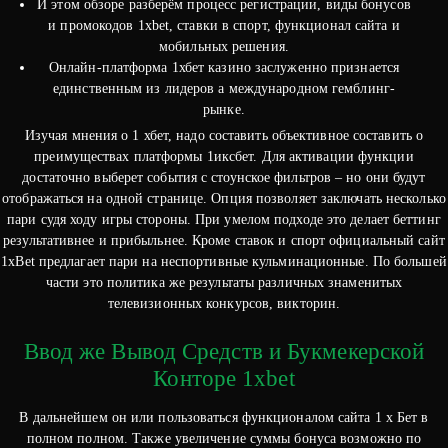
И этом обзоре разберём процесс регистрации, виды бонусов
и промокодов 1xbet, ставки в спорт, функционал сайта и
мобильных решения.
Онлайн-платформа 1хбет казино заслуженно признается
единственным из лидеров а международном гемблинг-
рынке.
Изучая мнения о 1 хбет, надо составить объективное составить о
преимуществах платформы 1иксбет. Для активации функции
достаточно выберет события с стоунское фильтров – но они будут
отображаться на одной странице. Опция позволяет заключать несколько
пари судя ходу игры стороны. При умелом подходе это делает беттинг
результативнее и прибыльнее. Кроме ставок и спорт официальный сайт
1xBet предлагает пари на неспортивные кульминационные. По большей
части это политика же результаты различных знаменитых
телевизионных конкурсов, викторин.
Ввод же Вывод Средств и Букмекерской
Конторе 1xbet
В дальнейшем он или пользоваться функционалом сайта 1 х Бет в
полном полном. Также увеличение суммы бонуса возможно по