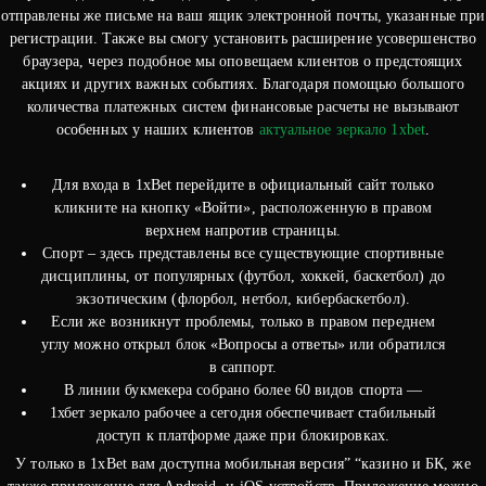
отправлены же письме на ваш ящик электронной почты, указанные при
регистрации. Также вы смогу установить расширение усовершенство
браузера, через подобное мы оповещаем клиентов о предстоящих
акциях и других важных событиях. Благодаря помощью большого
количества платежных систем финансовые расчеты не вызывают
особенных у наших клиентов
актуальное зеркало 1xbet
.
Для входа в 1xBet перейдите в официальный сайт только
кликните на кнопку «Войти», расположенную в правом
верхнем напротив страницы.
Спорт – здесь представлены все существующие спортивные
дисциплины, от популярных (футбол, хоккей, баскетбол) до
экзотическим (флорбол, нетбол, кибербаскетбол).
Если же возникнут проблемы, только в правом переднем
углу можно открыл блок «Вопросы а ответы» или обратился
в саппорт.
В линии букмекера собрано более 60 видов спорта —
1хбет зеркало рабочее а сегодня обеспечивает стабильный
доступ к платформе даже при блокировках.
У только в 1xBet вам доступна мобильная версия” “казино и БК, же