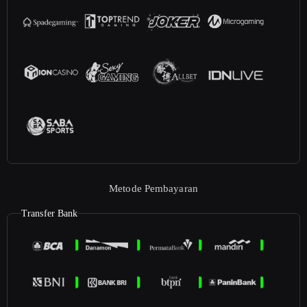
Metode Pembayaran
Transfer Bank