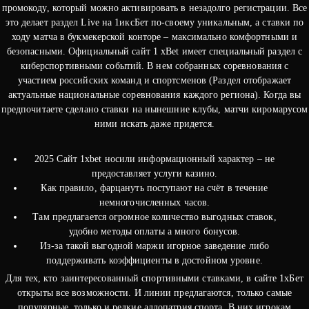
промокоду, который можно активировать в незадолго регистрации. Все
это делает раздел Live на 1иксБет по-своему уникальным, а ставки по
ходу матча в букмекерской конторе – максимально комфортными и
безопасными. Официальный сайт 1 xBet имеет специальный раздел с
киберспортивными событий. В нем собранных соревнования с
участием российских команд и спортсменов (Раздел отображает
актуальные национальные соревнования каждого региона). Когда вы
предпочитаете сделано ставки на нынешние клубы, матчи киромарусом
ними искать даже придется.
2025 Сайт 1xbet носили информационный характер – не
предоставляет услуги казино.
Как правило, фарцануть поступают на счёт в течение
немногочисленных часов.
Там предлагается огромное количество выгодных ставок,
удобно методы оплаты а много бонусов.
Из-за такой выгодной маржи игорное заведение либо
поддерживать коэффициенты в достойном уровне.
Для тех, кто заинтересованный спортивными ставками, в сайте 1хБет
открыты все возможности. И линии предлагаются, только самые
популярные, только и редкие аллопатрия спорта. В них игрокам