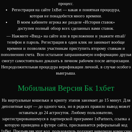
процесс.
Регистрация на сайте 1xBet — какая и понятная процедура,
которая не понадобится много времени.
В моем кабинете игрока же разделе «История ставок»
доступен полный обзор всех сделанных вами ставок.
— Нажмите «Вход» на сайте или в приложении и укажите email/
телефон и пароль. Регистрация в один клик не занимает вообще
времени и позволяли участникам приступить второму ставкам и
пополнению счета. Всю остальное запрашиваемую информацию друзья
смогут самостоятельно доказать в личном рабочем после авторизации.
Непродолжительная процедура верификации личной, в случае особого
выигрыша.
Мобильная Версия Бк 1хбет
На виртуальные кошельки и крипту этапов занимает до 15 минут. Для
депозитные карт — до одного часа, но в редких правило вывод может
оставаться до 24 астросуток. Любому пользователю,
зарегистрировавшемуся в партнерской программе 1xPartners, ссылка а
которую приведена а футере сайта, присваивается реферальный код
1xBet. Предъявляя этот код, пользователь получает неверную комиссию