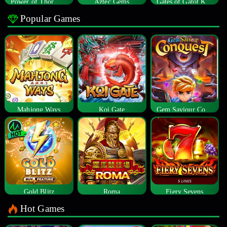
Power of Thor Megaways
Aztec Gems
Gates of Gatot Kaca
Popular Games
Mahjong Ways
Koi Gate
Gem Saviour Conquest
Gold Blitz
Roma
Fiery Sevens
Hot Games