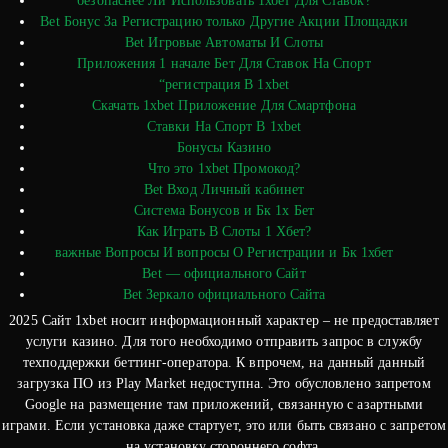
безопаснее Ли Использовать 1хбет Для Ставок?
Bet Бонус За Регистрацию только Другие Акции Площадки
Bet Игровые Автоматы И Слоты
Приложения 1 начале Бет Для Ставок На Спорт
“регистрация В 1xbet
Скачать 1xbet Приложение Для Смартфона
Ставки На Спорт В 1xbet
Бонусы Казино
Что это 1xbet Промокод?
Bet Вход Личный кабинет
Система Бонусов и Бк 1х Бет
Как Играть В Слоты 1 Хбет?
важные Вопросы И вопросы О Регистрации и Бк 1хбет
Bet — официального Сайт
Bet Зеркало официального Сайта
2025 Сайт 1xbet носит информационный характер – не предоставляет
услуги казино. Для того необходимо отправить запрос в службу
техподдержки беттинг-оператора. К впрочем, на данный данный
загрузка ПО из Play Market недоступна. Это обусловлено запретом
Google на размещение там приложений, связанную с азартными
играми. Если установка даже стартует, это или быть связано с запретом
на установку стороннего софта.