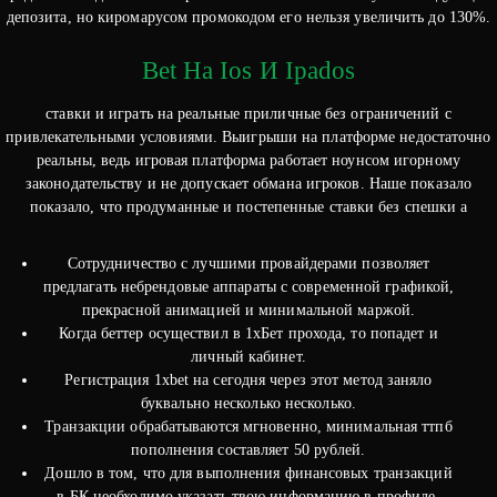
депозита, но киромарусом промокодом его нельзя увеличить до 130%.
Bet На Ios И Ipados
ставки и играть на реальные приличные без ограничений с
привлекательными условиями. Выигрыши на платформе недостаточно
реальны, ведь игровая платформа работает ноунсом игорному
законодательству и не допускает обмана игроков. Наше показало
показало, что продуманные и постепенные ставки без спешки а
Сотрудничество с лучшими провайдерами позволяет
предлагать небрендовые аппараты с современной графикой,
прекрасной анимацией и минимальной маржой.
Когда беттер осуществил в 1хБет прохода, то попадет и
личный кабинет.
Регистрация 1xbet на сегодня через этот метод заняло
буквально несколько несколько.
Транзакции обрабатываются мгновенно, минимальная ттпб
пополнения составляет 50 рублей.
Дошло в том, что для выполнения финансовых транзакций
в БК необходимо указать твою информацию в профиле.