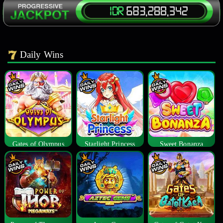
Daily Wins
Gates of Olympus
Starlight Princess
Sweet Bonanza