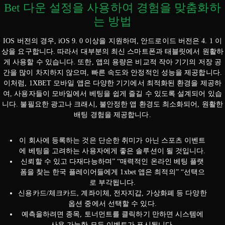
Bet 다운 설정을 사용하여 경험을 맞춤화하
는 방법
IOS 버전의 경우, iOS 9. 0 이상을 지원하며, 안드로이드 버전은 4. 1 이
상을 요구합니다. 따라서 대부분의 최신 스마트폰과 태블릿에서 원활하
게 사용할 수 있습니다. 또한, 앱의 용량은 비교적 작아 기기의 저장 공
간을 많이 차지하지 않으며, 빠른 속도와 안정적인 성능을 제공합니다.
이처럼, 1XBET 모바일 앱은 다양한 기기에서 최적화된 환경을 제공하
여, 사용자들이 모바일에서 베팅을 쉽게 즐길 수 있도록 설계되어 있습
니다. 불필요한 광고나 크래시, 불안정한 앱 환경도 최소화되어, 원활한
배팅 경험을 제공합니다.
이 회사에 등록하는 것은 단순한 취미가 아닌 스포츠 이벤트
에 베팅을 고려하는 사용자에게 좋은 솔루션이 될 것입니다.
신뢰할 수 있고 다재다능하며” “매력적인 온라인 베팅 플랫
폼을 찾는 한국 플레이어들에게 1xbet 앱은 최적의” “선택으
로 부각됩니다.
신용카드/체크카드, 계좌이체, 전자지갑, 가상화폐 등 다양한
옵션 중에서 선택할 수 있다.
예측을하려면 종목, 토너먼트를 클릭하기 만하면 시스템에
사용 가능한 모든 이벤트가 표시됩니다.