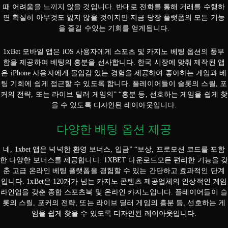
때 어려움을 느끼지 않을 것입니다. 반대로 전화를 통해 거래를 수행하
면 확실히 아무것도 잃지 않을 것이지만 지금 당장 플랫폼의 모든 기능
을 즐길 수있는 기회를 얻게됩니다.
1xBet 모바일 앱은 iOS 사용자에게 스포츠 및 카지노 베팅 옵션의 풍부
함을 제공하여 베팅의 흥분을 선사합니다. 한국 시장에 맞춰 제작된 앱
은 iPhone 사용자에게 몰입감 있는 경험을 제공하여 좋아하는 게임과 베
팅 기회에 쉽게 접근할 수 있도록 합니다. 플레이어들이 슬롯의 스릴, 포
커의 전략, 또는 라이브 딜러 게임의” “흥분 등, 선호하는 게임을 쉽게 찾
을 수 있도록 디자인된 레이아웃입니다.
다양한 배팅 옵션 제공
네, 1xbet 앱은 넉넉한 환영 보너스, 입금” “보상, 프로모션 코드를 포함
한 다양한 보너스를 제공합니다. 1XBET 다운로드모든 편리한 기능을 갖
춘 고급 온라인 베팅 플랫폼을 경험할 수 있는 간단하고 효과적인 단계
입니다. 1xBet은 120개가 넘는 카지노 콘텐츠 제공업체의 인상적인 게임
라인업을 갖춘 종합 스포츠북 및 온라인 카지노입니다. 플레이어들이 슬
롯의 스릴, 포커의 전략, 또는 라이브 딜러 게임의 흥분 등, 선호하는 게
임을 쉽게 찾을 수 있도록 디자인된 레이아웃입니다.