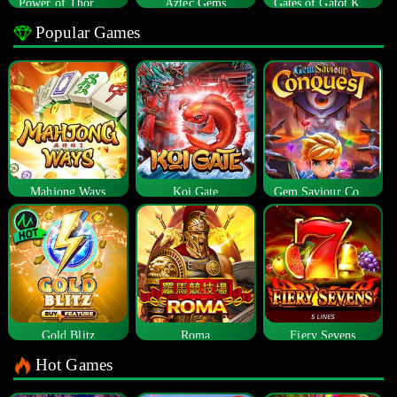
Power of Thor Megaways
Aztec Gems
Gates of Gatot Kaca
Popular Games
Mahjong Ways
Koi Gate
Gem Saviour Conquest
Gold Blitz
Roma
Fiery Sevens
Hot Games