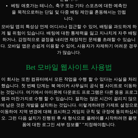
베팅 애호가는 테니스, 축구 또는 기타 스포츠에 대한 예측만
을 목적으로하는 단일 및 다중 베팅 제안을 혼동해서는 안됩
니다.
모바일 앱의 특성상 언제 어디서나 접근할 수 있어, 배팅을 과도하게 하
게 될 위험이 있습니다. 배팅에 대한 통제력을 잃고 지나치게 자주 배팅
하거나, 감정적으로 결정을 내리면 재정적인 문제를 초래할 수 있습니
다. 모바일 앱은 손쉽게 이용할 수 있어, 사용자가 자제하기 어려운 경우
가 많습니다.
Bet 모바일 웹사이트 사용법
이 회사는 또한 컴퓨터에서 모든 작업을 수행 할 수 있다는 사실을 처리
했습니다. 첫 번째 단계는 북 메이커 사무실의 공식 웹 사이트로 이동하
는 것입니다. 여기에서 아이폰에 다운로드 프로그램은 다른 응용 프로그
램과 마찬가지로 수행 할 수 있습니다. 절차는 많은 시간이 걸리지 않으
며 남은 것은 개발을 설치하는 것입니다. 이렇게하려면 가제트 설정으로
이동하여 지역 변경에 대해 표시하고 게임의 규칙 및 규정에 동의하십시
오. 그런 다음 설치가 진행된 후 새 형식으로 플레이를 시작하려면 플랫
폼에 대한 로그인 세부 정보를” “지정해야합니다.