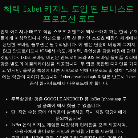
혜택 1xbet 카지노 도입 된 보너스로
프로모션 코드
언제 어디서나 빠르고 직접 스포츠 이벤트에 액세스해야 하는 한국 유저
들에게 이상적입니다. 액션으로 가득 찬 온라인 스포츠 베팅의 세계에서
탄탄한 모바일 솔루션은 필수적입니다. 이 앱은 단순히 베팅에 그치지
않고 안드로이드나 iOS에서 속도, 제어력, 유연성을 갖춘 베팅에 관한
것입니다. 1xBet 모바일 버전은 안드로이드와 iOS 모바일 플랫폼 각각에
맞춘 별도의 애플리케이션을 제공합니다. 두 앱은 통합된 디자인을 가지
고 있지만, 플랫폼 특성에 따른 제약으로 인해 다운로드 및 설치” “과정
에는 약간의 차이가 있습니다. 1xbet download apk 파일은 반드시 1xbet
공식 웹사이트에서 다운로드해야 합니다.
주목할만한 것은 GOOGLE ANDROID 용 1xBet Iphone app 구
글 플레이 에서 찾을 수 없습니다.
단, 작업 수행 중에 어려움이 발생하면 즉시 지원 담당자에게
문의하십시오.
1xBet 앱의 카지노 게임은 다양성과 편리함을 모두 제공하며,
사용자에게 흥미로운 게임과 큰 당첨 기회를 제공합니다.
출금 처리 시간은 결제 수단에 따라 다르지만 최대 30분 이내