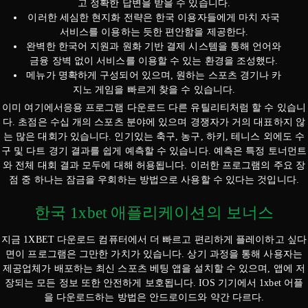
고 정확한 답변을 받을 수 있습니다.
이러한 세심한 현지화 전략은 한국 이용자들에게 마치 자국
서비스를 이용하는 듯한 편안함을 제공한다.
완벽한 한국어 지원과 원화 기반 결제 시스템을 통해 언어와
금융 장벽 없이 서비스를 이용할 수 있는 환경을 조성했다.
메뉴가 명확하게 구성되어 있으며, 원하는 스포츠 경기나 카
지노 게임을 빠르게 찾을 수 있습니다.
이미 여기에서응용 프로그램 다운로드 다른 유틸리티처럼 할 수 있습니
다. 초점은 수십 개의 스포츠 분야에 있으며 경쟁자가 거의 대표하지 않
는 많은 대회가 있습니다. 인기있는 축구, 농구, 하키, 테니스 외에도 수
구 및 다트 경기 결과를 쉽게 예측할 수 있습니다. 예측은 특정 토너먼트
와 전체 대회 결과 모두에 대해 허용됩니다. 이러한 프로그램의 주요 장
점 중 하나는 잠금을 우회하는 방법으로 사용할 수 있다는 것입니다.
한국 1xbet 애플리케이션의 보너스
지금 1XBET 다운로드 컴퓨터에서 더 빠르고 편리하게 플레이하고 싶다
면이 프로그램은 그만한 가치가 있습니다. 상기 과정을 통해 사용자는
제공업체가 배포하는 최신 스포츠 베팅 앱을 설치할 수 있으며, 앱에 저
장되는 모든 정보 또한 안전하게 보호됩니다. IOS 기기에서 1xbet 어플
을 다운로드하는 방법은 안드로이드와 약간 다르다.