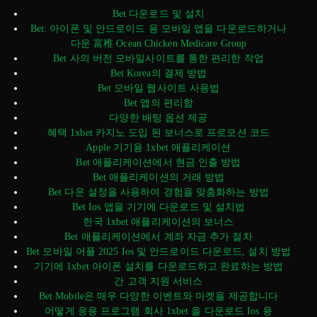
Bet 다운로드 및 설치
Bet: 아이폰 및 안드로이드 용 모바일 앱을 다운로드하거나
다운 富稚 Ocean Chicken Medicare Group
Bet 사의 버전 모바일사이트를 통한 편리한 작업
Bet Korea의 결제 방법
Bet 모바일 웹사이트 사용법
Bet 앱의 편리함
다양한 배팅 옵션 제공
혜택 1xbet 카지노 도입 된 보너스로 프로모션 코드
Apple 기기용 1xbet 애플리케이션
Bet 애플리케이션에서 현금 인출 방법
Bet 애플리케이션의 거래 방법
Bet 다운 설정을 사용하여 경험을 맞춤화하는 방법
Bet Ios 앱을 기기에 다운로드 및 설치법
한국 1xbet 애플리케이션의 보너스
Bet 애플리케이션에서 계좌 자금 추가 절차
Bet 모바일 어플 2025 Ios 및 안드로이드 다운로드, 설치 방법
기기에 1xbet 아이폰 설치를 다운로드하고 완료하는 방법
간 고객 지원 서비스
Bet Mobile은 매우 다양한 이벤트와 마켓을 제공합니다
어떻게 응용 프로그램 회사 1xbet 을 다운로드 Ios 용