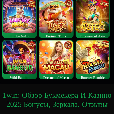
Lucky Neko
Fortune Tiger
Treasures of Aztec
Wild Bandito
Dreams of Macau
Rooster Rumble
1win: Обзор Букмекера И Казино
2025 Бонусы, Зеркала, Отзывы