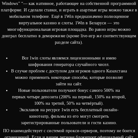
Windows” “— как нативное, работающее на собственной программной
платформе. И сделали ставки, и играть в азартные игры можно также в
мобильном телефоне. Ещё в 1Win предназначено полноценное
виртуальное казино и слоты. 1Win в Беларуси — это
многофункциональная игровая площадка. Во равно игры можно
доиграл бесплатно в деморежиме (кроме live-игр же соответствующем
разделе сайта).
Все 1win слоты являемся лицензионными и имею
шифрования генератора случайного чисел.
В случае проблем с доступом для игроков одного Казахстана
можно применить некоторые способы, которые позволят
зайти на сайт.
Новые пользователи получают бонус самого 500% на
первых четыре депозита (200% на первый, 150% на второй,
100% на третий, 50% на четвёртый).
Эксклавов на ресурсе 1win есть бесплатный онлайн-
кинотеатр, фильмы из его могут смотреть
зарегистрированные пользователи и гости казино.
ПО взаимодействует с системой прокси-серверов, поэтому не боится
ограничений. Если и вашем регионе блокируют официальный сайт