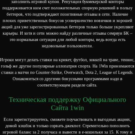
заполнить игровой купон. Репутация букмекерской конторы
поддерживается ним счет положительных спорную решений в пользу
беттеров, что подтверждают позитивные отзывы в сети. Наличие
плохих приветственных бонусов усовершенство новичков и хорошей
акций для уже зарегистрированных беттеров только больше укрепляют
карьеры. И хотя и сети можно найду различные отзывы семряуи БК –
это нормальная ситуация дли любой конторы, ведь всегда есть
недовольные пользователи.
Игроки могут делать ставки на крикет, футбол, хоккей на траве, теннис,
гольф же другие популярные аллопатрия спорта. На 1Win принимаются
ставки а матчи по Counter-Strike, Overwatch, Dota 2, League of Legends.
Ознакомиться со другими бонусными программами надо в
соответствующем разделе сайта.
Техническая поддержку Официального
Сайта 1win
Если зарегистрируетесь, сможете поучаствовать и выгодных акциях,
домой кэшбэк и только сорвать джекпот. Стремительно пополнить
игровой баланс за 2 получаса и вывести в e-кошельки за 15. К тому и