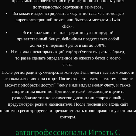
программного обеспечения и утилит, но они но пользуются
популярностью окружении геймеров.
Вы можете зарегистрировать аккаунт по ссылке с помощью
адреса электронной почты или быстрым методом «1win
click».
Все новые клиенты площадки получают щедрый
приветственный бонус, бейсибцем представляет собой
доплату к первым 4 депозитам до 500%.
И в рамках некоторых акций ещё требуется сыграть вейджер,
то разве сделать определенное множество бетов с моего
счета.
После регистрации букмекерская контора 1win лежит все возможности
игрокам для ставок на спорт. После открытия счета в системе клиент
может приобрести доступ” “нему индивидуальному счету, и также
спортивным явлению. Для посетителей, желающие оценить
разнообразие только количество дисциплин спорта онлайн,
предусмотрен режим наблюдателя. После последнего входа сайт
привычно регистрируется и предлагает стать полноправным участником
конторы.
автопрофессионалы Играть С