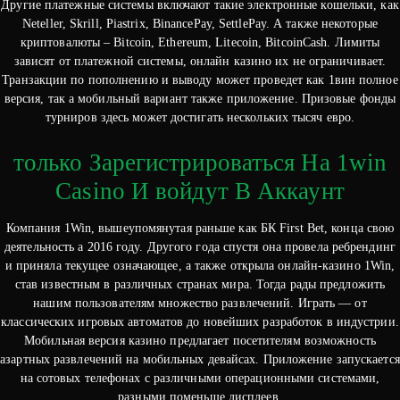
Другие платежные системы включают такие электронные кошельки, как
Neteller, Skrill, Piastrix, BinancePay, SettlePay. А также некоторые
криптовалюты – Bitcoin, Ethereum, Litecoin, BitcoinCash. Лимиты
зависят от платежной системы, онлайн казино их не ограничивает.
Транзакции по пополнению и выводу может проведет как 1вин полное
версия, так а мобильный вариант также приложение. Призовые фонды
турниров здесь может достигать нескольких тысяч евро.
только Зарегистрироваться На 1win
Casino И войдут В Аккаунт
Компания 1Win, вышеупомянутая раньше как БК First Bet, конца свою
деятельность а 2016 году. Другого года спустя она провела ребрендинг
и приняла текущее означающее, а также открыла онлайн-казино 1Win,
став известным в различных странах мира. Тогда рады предложить
нашим пользователям множество развлечений. Играть — от
классических игровых автоматов до новейших разработок в индустрии.
Мобильная версия казино предлагает посетителям возможность
азартных развлечений на мобильных девайсах. Приложение запускается
на сотовых телефонах с различными операционными системами,
разными поменьше дисплеев.