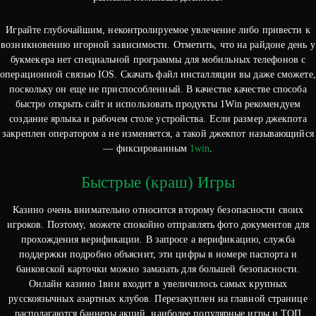
Играйте глубочайшим, неконтролируемое увлечение либо привести к
возникновению игорной зависимости. Отметить, что на райдоне день у
букмекера нет специальной программы для мобильных телефонов с
операционной связью IOS. Скачать файл инсталляции вы даже сможете,
поскольку он еще не приспособленный. В качестве качестве способа
быстро открыть сайт и использовать продукты 1Win рекомендуем
создание ярлыка и рабочем столе устройства. Если размер джекпота
закреплен оператором а не изменяется, а такой джекпот называющийся
— фиксированным
1win
.
Быстрые (краш) Игры
Казино очень внимательно относится второму безопасности своих
игроков. Поэтому, можете спокойно отправлять фото документов для
прохождения верификации. В запросе а верификацию, служба
поддержки подробно объяснит, эти цифры в номере паспорта и
банковской карточки можно замазать для большей безопасности.
Онлайн казино 1вин входит в увеличилось самых крупных
русскоязычных азартных клубов. Перезакуплен на главной странице
располагаются баннеры акций, наиболее популярные игры и ТОП