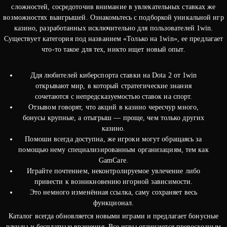
сложностей, сосредоточив внимание в увлекательных ставках же
возможностях выигрышей. Ознакомьтесь с подборкой уникальной игр
казино, разработанных исключительно для пользователей 1win.
Существует категория под названием «Только на 1win», ее предлагает
что-то такое для тех, никто ищет новый опыт.
Ддя любителей киберспорта ставки на Dota 2 от 1win
открывают мир, в который стратегические знания
сочетаются с непредсказуемостью ставок на спорт.
Отзывом говорят, что акций в казино чересчур много,
бонусы крупные, а отыгрыш — проще, чем только других
казино.
Помоши всегда доступна, же игроки могут обращаясь за
помощью нему специализированным организациям, тем как
GamCare.
Играйте почтением, неконтролируемое увлечение либо
привести к возникновению игорной зависимости.
Это немного изменённая ссылка, саму сохраняет весь
функционал.
Каталог всегда обновляется новыми играми и предлагает бонусные
раунды и бесплатные вращения. Все игры отличаются превосходным