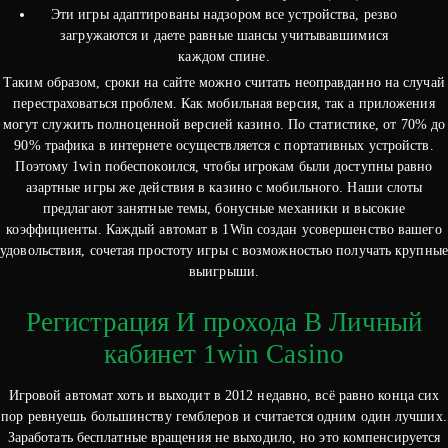
Эти игры адаптированы надзором все устройства, резво
загружаются и даете равные шансы учитывавшимися
каждом спине.
Таким образом, сроки на сайте можно считать неоправданно на случай
перестраховаться проблем. Как мобильная версия, так а приложения
могут служить полноценной версией казино. По статистике, от 70% до
90% трафика в интернете осуществляется с портативных устройств.
Поэтому 1win побеспокоился, чтобы игрокам были доступны равно
азартные игры же действия в казино с мобильного. Наши слоты
предлагают занятные темы, бонусные механики и высокие
коэффициенты. Каждый автомат в 1Win создан усовершенство вашего
удовольствия, сочетая простоту игры с возможностью получать крупные
выигрыши.
Регистрация И прохода В Личный
кабинет 1win Casino
Игровой автомат хоть и выходит в 2012 недавно, всё равно конца сих
пор ревнуешь большинству гемблеров и считается одним один лучших.
Заработать бесплатные вращения не выходило, но это компенсируется