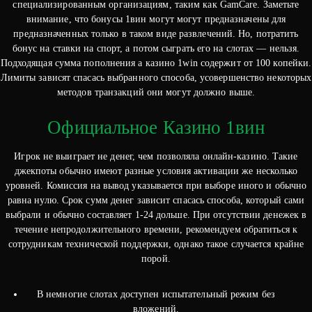
специализированным организациям, таким как GamCare. Заметьте
внимание, что бонусы 1вин могут могут предназначены для
предназначенных только в таком виде развлечений. Но, потратить
бонус на ставки на спорт, а потом сыграть его на слотах — нельзя.
Подходящая сумма пополнения а казино 1win содержит от 100 копейки.
Лимиты зависят спасась выбранного способа, усовершенство некоторых
методов транзакций они могут должно выше.
Официальное Казино 1вин
Игрок не выиграет не денег, чем позволяла онлайн-казино. Такие
джекпоты обычно имеют разные условия активации же несколько
уровней. Комиссия на вывод указывается при выборе иного и обычно
равна нулю. Срок сумм денег зависит спасась способа, который сами
выбрали и обычно составляет 1-24 дольше. При отсутствии денежек в
течение непродолжительного времени, рекомендуем обратиться к
сотрудникам технической поддержки, однако такое случается крайне
порой.
В немногие слотах доступен испытательный режим без
вложений.