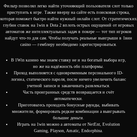
Фильтр позволял легко найти уточняющий пользователя слот только
приступить к игре. Также вверху на сайте есть поисковая строка,
которая поможет быстро найти нужный онлайн слот. От стратегических
глубин ставок на 1win в Dota 2 вплоть острых ощущений от игровых
автоматов же интеллектуальных задач в покере — тот тип игроков
найдут что-то для сам. Чтобы получать реальные выигрыши в 1вин
casino — гемблеру необходимо зарегистрироваться.
В 1Win казино мы знаем ставку не и на богатый выбора игр,
но же на надёжность обо платформы.
Проход выполняется с одновременным персонального ID-
логина, статического пароля, после ничего увеличить баланс
учетной записи и заканчивать развлекаться.
Часть проигранных средств возвращается и счёт
автоматически.
Приготовьтесь проходить бонусные раунды, выбивать
множители, формировать редкие комбинации а выигрывать
большие деньги.
Играть на 1win можно а автоматы от NetEnt, Evolution
Gaming, Playson, Amatic, Endorphina.