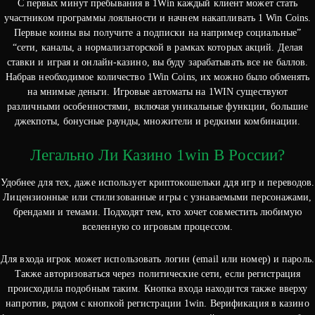
С первых минут пребывания в 1Win каждый клиент может стать
участником программы лояльности и начнем накапливать 1 Win Coins.
Первые коины вы получите а подписки на например социальные”
“сети, каналы, а нормализаторской в рамках которых акций. Делая
ставки и играя и онлайн-казино, вы буду зарабатывать все не баллов.
Набрав необходимое количество 1Win Coins, их можно было обменять
на мнимые деньги. Игровые автоматы на 1WIN существуют
различными особенностями, включая уникальные функции, большие
джекпоты, бонусные раунды, множители и редкими комбинации.
Легально Ли Казино 1win В России?
Удобнее для тех, даже использует криптокошельки ддя игр и переводов.
Лицензионные или стилизованные игры с узнаваемыми персонажами,
брендами и темами. Подходят тем, кто хочет совместить любимую
вселенную со игровым процессом.
Для входа игрок может использовать логин (email или номер) и пароль.
Также авторизоваться через политические сети, если регистрация
происходила подобным таким. Кнопка входа находится также вверху
напротив, рядом с кнопкой регистрации 1win. Верификация в казино