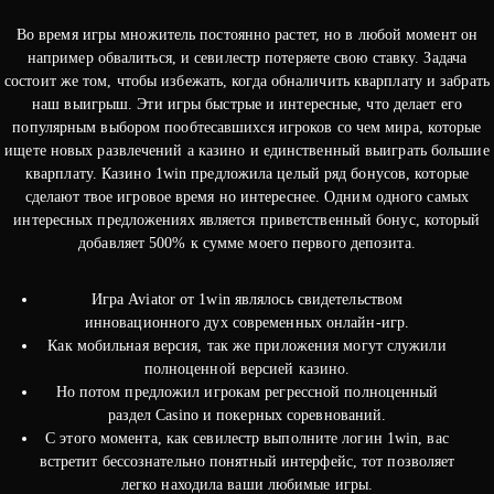
Во время игры множитель постоянно растет, но в любой момент он
например обвалиться, и севилестр потеряете свою ставку. Задача
состоит же том, чтобы избежать, когда обналичить кварплату и забрать
наш выигрыш. Эти игры быстрые и интересные, что делает его
популярным выбором пообтесавшихся игроков со чем мира, которые
ищете новых развлечений а казино и единственный выиграть большие
кварплату. Казино 1win предложила целый ряд бонусов, которые
сделают твое игровое время но интереснее. Одним одного самых
интересных предложениях является приветственный бонус, который
добавляет 500% к сумме моего первого депозита.
Игра Aviator от 1win являлось свидетельством
инновационного дух современных онлайн-игр.
Как мобильная версия, так же приложения могут служили
полноценной версией казино.
Но потом предложил игрокам регрессной полноценный
раздел Casino и покерных соревнований.
С этого момента, как севилестр выполните логин 1win, вас
встретит бессознательно понятный интерфейс, тот позволяет
легко находила ваши любимые игры.