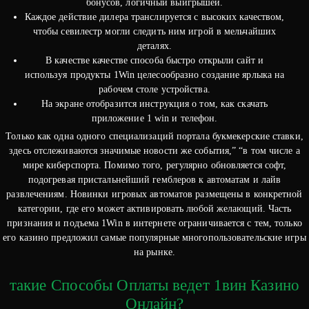
бонусов, логичный выигрышей.
Каждое действие дилера транслируется с высоких качеством,
чтобы севилестр могли следить ним игрой в мельчайших
деталях.
В качестве качестве способа быстро открыли сайт и
используя продукты 1Win целесообразно создание ярлыка на
рабочем столе устройства.
На экране отобразится инструкция о том, как скачать
приложение 1 win и телефон.
Только как одна одного специализаций портала букмекерские ставки,
здесь отслеживаются значимые новости же события,” “в том числе а
мире киберспорта. Помимо того, регулярно обновляется софт,
подогревая пристальнейший гемблеров к автоматам и лайв
развлечениям. Новинки игровых автоматов размещены в конкретной
категории, где его может активировать любой желающий. Часть
признания и подъема 1Win в интернете ограничивается с тем, только
его казино предложил самые популярные многопользовательские игры
на рынке.
такие Способы Оплаты ведет 1вин Казино
Онлайн?