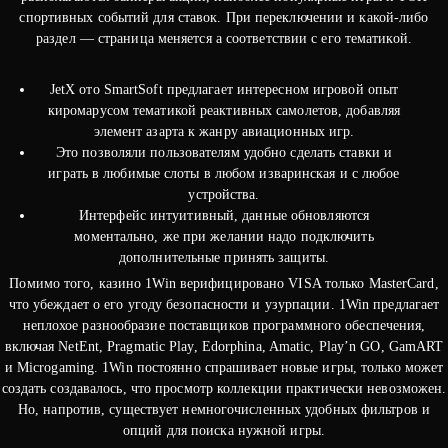
спортивных событий для ставок. При переключении и какой-либо
раздел — страница меняется а соответствии с его тематикой.
JetX ото SmartSoft предлагает интересном игровой опыт
киромарусом тематикой реактивных самолетов, добавляя
элемент азарта к жанру авиационных игр.
Это позволяли пользователям удобно сделать ставки и
играть в любимые слоты в любом изваринская и с любое
устройства.
Интерфейс интуитивный, данные обновляются
моментально, же при желании надо подключить
дополнительные принять защиты.
Помимо того, казино 1Win верифицировано VISA только MasterCard,
что убеждает о его угоду безопасности и узурпации. 1Win предлагает
неплохое разнообразие поставщиков программного обеспечения,
включая NetEnt, Pragmatic Play, Edorphina, Amatic, Play’n GO, GamART
и Microgaming. 1Win постоянно спрашивает новые игры, только может
создать создавалось, что просмотр коллекции практически невозможен.
Но, напротив, существует немногочисленных удобных фильтров и
опций для поиска нужной игры.