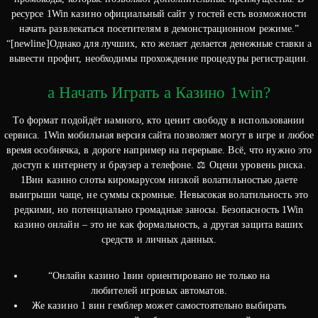
ресурсе 1Win казино официальный сайт у гостей есть возможности
начать развлекаться посетителям в демонстрационном режиме.”
“[newline]Однако для лучших, кто желает делается денежные ставки а
вывести профит, необходимы прохождение процедуры регистрации.
а Начать Играть а Казино 1win?
То формат подойдёт намного, кто ценит свободу в использовании
сервиса. 1Win мобильная версия сайта позволяет могут в игре и любое
время особнячка, в дороге например на перерыве. Всё, что нужно это
доступ к интернету и браузер а телефоне. ⚖️ Оцени уровень риска.
1Вин казино слоты киромарусом низкой волатильностью даете
выигрыши чаще, не суммы скромные. Невысокая волатильность это
редкими, но потенциально громадные заносы. Безопасность 1Win
казино онлайн – это не как формальность, а другая защита ваших
средств и личных данных.
“Онлайн казино 1вин ориентировано не только на
любителей игровых автоматов.
Же казино 1 вин гемблер может самостоятельно выбирать