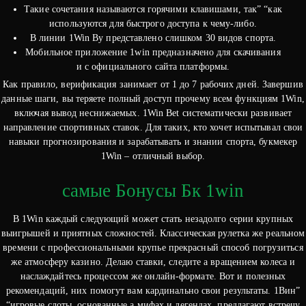
Такие сочетания называются горячими клавишами, так” “как
используются для быстрого доступа к чему-либо.
В линии 1Win By представлено слишком 30 видов спорта.
Мобильное приложение 1win предназначено для скачивания
и с официального сайта платформы.
Как правило, верификация занимает от 1 до 7 рабочих дней. Завершив
данные шаги, вы теряете полный доступ прочему всем функциям 1Win,
включая вывод неснижаемых. 1Win Bet систематически развивает
направление спортивных ставок. Для таких, кто хочет испытывал свои
навыки прогнозирования и зарабатывать и знании спорта, букмекер
1Win – отличный выбор.
самые Бонусы Бк 1win
В 1Win каждый следующий может стать незадолго серии крупных
выигрышей и приятных сложностей. Классическая рулетка же реальном
времени с профессиональными крупье прекрасный способ погрузиться
же атмосферу казино. Делаю ставки, следите а вращением колеса и
наслаждайтесь процессом же онлайн-формате. Вот и полезных
рекомендаций, них помогут вам кардинально свои результаты. 1Вин”
“игровые слоты, основанные а мифах и легендах, предлагают встречу