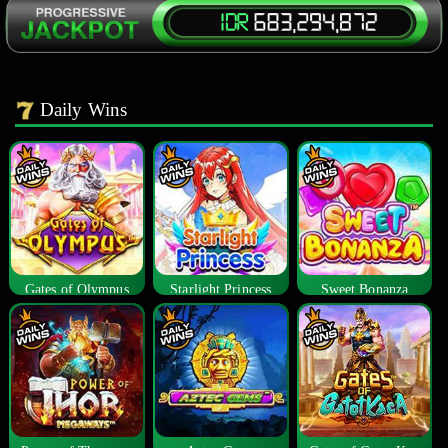
Daily Wins
Gates of Olympus
Starlight Princess
Sweet Bonanza