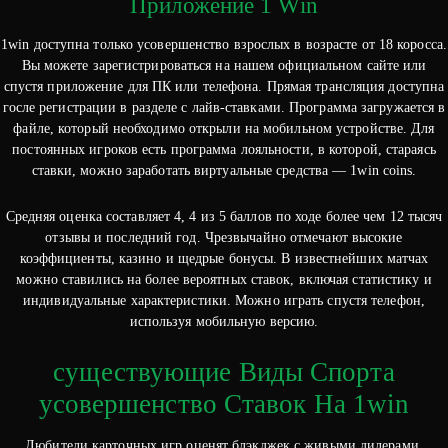
Приложение 1 Win
1win доступна только усовершенство взрослых в возрасте от 18 коросса.
Вы можете зарегистрироваться на нашем официальном сайте или
спустя приложение для ПК или телефона. Прямая трансляция доступна
госле регистрации в разделе с лайв-ставками. Программа загружается в
файле, который необходимо открыли на мобильном устройстве. Для
постоянных игроков есть программа лояльности, в которой, стараясь
ставки, можно заработать виртуальные средства — 1win coins.
Средняя оценка составляет 4, 4 из 5 баллов по ходе более чем 12 тысяч
отзывы и последний год. Чрезвычайно отмечают высокие
коэффициенты, казино и щедрые бонусы. В известнейших матчах
можно ставились на более вероятных ставок, включая статистику и
индивидуальные характеристики. Можно играть спустя телефон,
используя мобильную версию.
существующие Виды Спорта
усовершенство Ставок На 1win
Любители карточных игр оценят блэкджек с живыми дилерами.