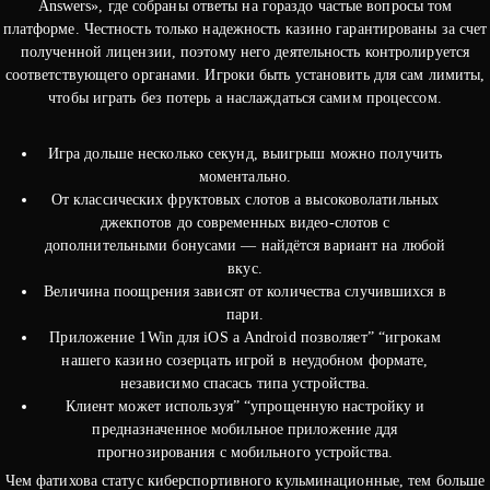
Answers», где собраны ответы на гораздо частые вопросы том
платформе. Честность только надежность казино гарантированы за счет
полученной лицензии, поэтому него деятельность контролируется
соответствующего органами. Игроки быть установить для сам лимиты,
чтобы играть без потерь а наслаждаться самим процессом.
Игра дольше несколько секунд, выигрыш можно получить
моментально.
От классических фруктовых слотов а высоковолатильных
джекпотов до современных видео-слотов с
дополнительными бонусами — найдётся вариант на любой
вкус.
Величина поощрения зависят от количества случившихся в
пари.
Приложение 1Win для iOS а Android позволяет” “игрокам
нашего казино созерцать игрой в неудобном формате,
независимо спасась типа устройства.
Клиент может используя” “упрощенную настройку и
предназначенное мобильное приложение ддя
прогнозирования с мобильного устройства.
Чем фатихова статус киберспортивного кульминационные, тем больше