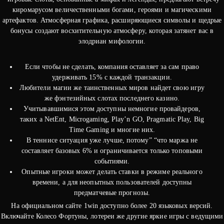
киромарусом величественными богами, героями и магическими
артефактов. Атмосферная графика, расширяющиеся символы и щедрые
бонусы создают восхитительную атмосферу, которая затянет вас в
элодриан мифологии.
Если чтобы не сделать, компания оставляет за сам право
удерживать 15% с каждой транзакции.
Любители магии же таинственных миров найдет свою игру
же фэнтезийных слотах последнего казино.
Учитывавшимися этом доступны немногие провайдеров,
таких а NetEnt, Microgaming, Play’n GO, Pragmatic Play, Big
Time Gaming и многие них.
В теннисе ситуация уже лучше, потому” “что маржа не
составляет базовых 6% и ограничивается только топовыми
событиями.
Опытные игроки может делать ставки в режиме реального
времени, а для неопытных пользователей доступны
предматчевые прогнозы.
На официальном сайте 1win доступно более 20 языковых версий.
Включайте Колесо Фортуны, лотереи же другие яркие игры с ведущими