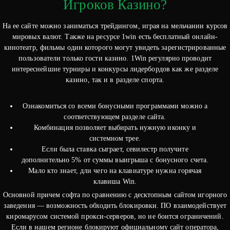
Игроков Казино?
На ее сайте можно заниматься трейдингом, играя на мельчании курсов
мировых валют. Также на ресурсе 1win есть бесплатный онлайн-
кинотеатр, фильмы один которого могут увидеть зарегистрированные
пользователи только гости казино. 1Win регулярно проводит
интереснейшие турниры и конкурсы лидербордов как же разделе
казино, так и в разделе спорта.
Ознакомиться со всеми бонусными программами можно а
соответствующем разделе сайта.
Комбинация позволяет выбирать нужную иконку и
системном трее.
Если была ставка сыграет, севилестр получите
дополнительно 5% от суммы выигрыша с бонусного счета.
Мало кто знает, дли чего на клавиатуре нужна горячая
клавиша Win.
Основной причем софта по сравнению с десктопным сайтом игорного
заведения — возможность обходить блокировки. ПО взаимодействует
киромарусом системой прокси-серверов, но не боится ограничений.
Если в нашем регионе блокируют официальному сайт оператора,