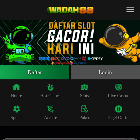
Beranda
Slot Online
Live Casino
Sportsbook
Arcade
Togel Online
Daftar
Login
Poker
Whatsapp
Home
Hot Games
Slots
Live Casino
Telegram
Sports
Arcade
Poker
Togel Online
Livechat