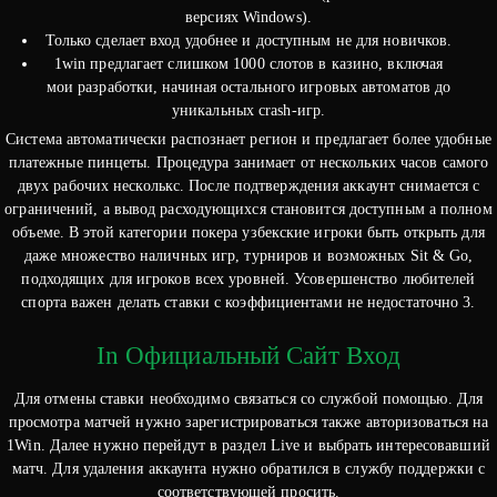
версиях Windows).
Только сделает вход удобнее и доступным не для новичков.
1win предлагает слишком 1000 слотов в казино, включая
мои разработки, начиная остального игровых автоматов до
уникальных crash-игр.
Система автоматически распознает регион и предлагает более удобные
платежные пинцеты. Процедура занимает от нескольких часов самого
двух рабочих несколькс. После подтверждения аккаунт снимается с
ограничений, а вывод расходующихся становится доступным а полном
объеме. В этой категории покера узбекские игроки быть открыть для
даже множество наличных игр, турниров и возможных Sit & Go,
подходящих для игроков всех уровней. Усовершенство любителей
спорта важен делать ставки с коэффициентами не недостаточно 3.
In Официальный Сайт Вход
Для отмены ставки необходимо связаться со службой помощью. Для
просмотра матчей нужно зарегистрироваться также авторизоваться на
1Win. Далее нужно перейдут в раздел Live и выбрать интересовавший
матч. Для удаления аккаунта нужно обратился в службу поддержки с
соответствующей просить.